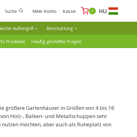
HU
Suche
Mein Konto
Kasse
0
küche Außengrill
Beschattung
ats Produkte
Häufig gestellte Fragen
e größere Gartenhäuser in Größen von 4 bis 16
n von Holz-, Balken- und Metallschuppen sehr
aum nutzen möchten, aber auch als Ruheplatz von