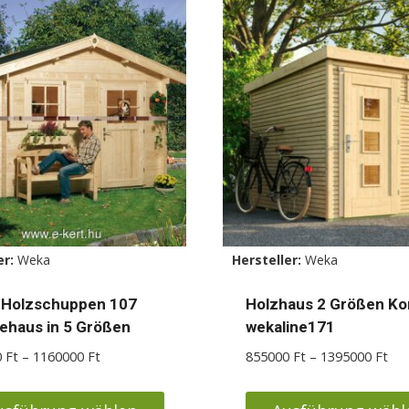
ere
mehrere
nten
Varianten
auf.
Die
nen
Optionen
en
können
auf
der
ktseite
Produktseite
lt
gewählt
er:
Weka
Hersteller:
Weka
en
werden
 Holzschuppen 107
Holzhaus 2 Größen Ko
ehaus in 5 Größen
wekaline171
Preisspanne:
Pre
0
Ft
–
1160000
Ft
855000
Ft
–
1395000
Ft
895000 Ft
855
bis
bis