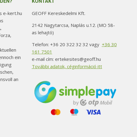
NDEN?
KONTAKT
 e-kert.hu
GEOFF Kereskedelmi Kft.
ns
2142 Nagytarcsa, Naplás u.12. (MO 58-
,
as lehajtó)
orza,
Telefon: +36 20 322 32 32 vagy
+36 30
ktuellen
161 7501
ennoch ein
e-mail cím: ertekesites@geoff.hu
tigung
További adatok, céginformáció itt
schen,
nsvoll an