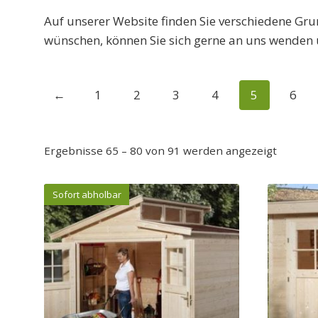
Auf unserer Website finden Sie verschiedene Gru
wünschen, können Sie sich gerne an uns wenden u
←
1
2
3
4
5
6
Ergebnisse 65 – 80 von 91 werden angezeigt
Sofort abholbar