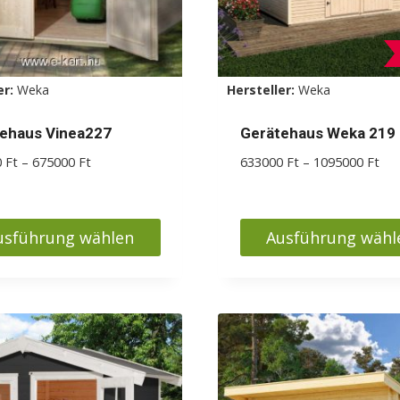
er:
Weka
Hersteller:
Weka
ehaus Vinea227
Gerätehaus Weka 219
Preisspanne:
Pre
0
Ft
–
675000
Ft
633000
Ft
–
1095000
Ft
594000 Ft
633
bis
bis
675000 Ft
109
usführung wählen
Ausführung wähl
s
Dieses
kt
Produkt
weist
ere
mehrere
nten
Varianten
auf.