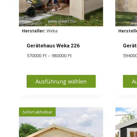
Hersteller:
Weka
Herstell
Gerätehaus Weka 226
Gerät
Preisspanne:
570000
Ft
–
980000
Ft
59400
570000 Ft
bis
980000 Ft
Ausführung wählen
A
Dieses
Diese
Produkt
Produ
weist
weist
Sofort abholbar
mehrere
mehr
Varianten
Varia
auf.
auf.