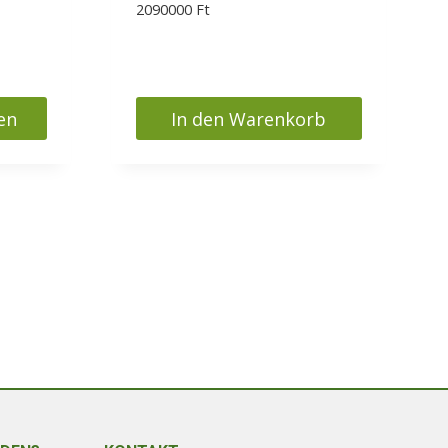
2090000
Ft
sspanne:
00 Ft
00 Ft
en
In den Warenkorb