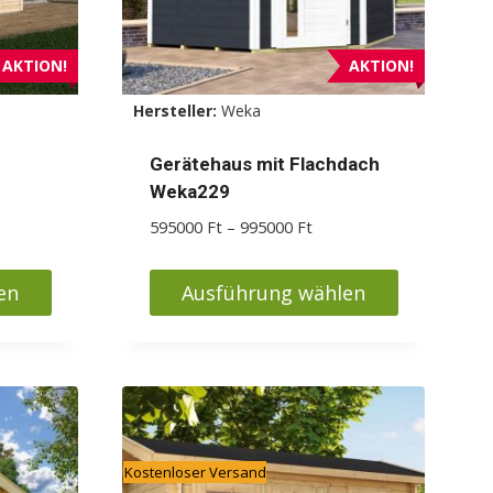
AKTION!
AKTION!
Hersteller:
Weka
Gerätehaus mit Flachdach
Weka229
isspanne:
000 Ft
Preisspanne:
595000
Ft
–
995000
Ft
595000 Ft
5000 Ft
bis
en
Ausführung wählen
995000 Ft
Dieses
Produkt
weist
mehrere
Varianten
Kostenloser Versand
auf.