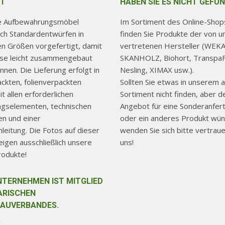
ktseite
Produktseite
T
HABEN SIE ES NICHT GEFU
lt
gewählt
re Aufbewahrungsmöbel
Im Sortiment des Online-Shops
en
werden
ch Standardentwürfen in
finden Sie Produkte der von u
hen Größen vorgefertigt, damit
vertretenen Hersteller (WEKA
use leicht zusammengebaut
SKANHOLZ, Biohort, TranspaF
nen. Die Lieferung erfolgt in
Nesling, XIMAX usw.).
ackten, folienverpackten
Sollten Sie etwas in unserem a
t allen erforderlichen
Sortiment nicht finden, aber d
ngselementen, technischen
Angebot für eine Sonderanfer
n und einer
oder ein anderes Produkt wün
eitung. Die Fotos auf dieser
wenden Sie sich bitte vertraue
igen ausschließlich unsere
uns!
rodukte!
NTERNEHMEN IST MITGLIED
ARISCHEN
AUVERBANDES.