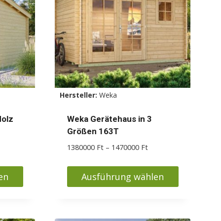
Die
Optionen
können
auf
der
Produktseite
gewählt
Hersteller:
Weka
werden
olz
Weka Gerätehaus in 3
Größen 163T
eisspanne:
Preisspanne:
1380000
Ft
–
1470000
Ft
95000 Ft
1380000 Ft
s
bis
en
Ausführung wählen
95000 Ft
1470000 Ft
Dieses
Produkt
weist