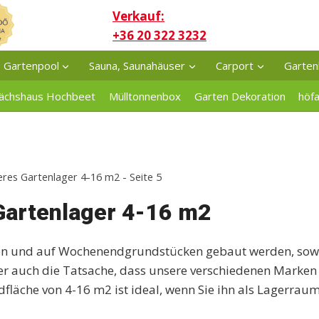
Verkauf:
+36 20 322 3232
Gartenpool
Sauna, Saunahäuser
Carport
Garten
ächshaus Hochbeet
Mülltonnenbox
Garten Dekoration
höf
res Gartenlager 4-16 m2
- Seite 5
Gartenlager 4-16 m2
ten und auf Wochenendgrundstücken gebaut werden, sowi
 Aber auch die Tatsache, dass unsere verschiedenen Marke
rundfläche von 4-16 m2 ist ideal, wenn Sie ihn als Lagerr