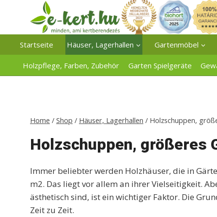
Zum
Inhalt
springen
Startseite
Häuser, Lagerhallen
Gartenmöbel
Holzpflege, Farben, Zubehör
Garten Spielgeräte
Gew
Home
/
Shop
/
Häuser, Lagerhallen
/
Holzschuppen, größe
Holzschuppen, größeres 
Immer beliebter werden Holzhäuser, die in Gär
m2. Das liegt vor allem an ihrer Vielseitigkeit.
ästhetisch sind, ist ein wichtiger Faktor. Die G
Zeit zu Zeit.