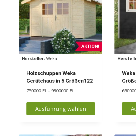
Die
Die
Optionen
Optio
können
könn
auf
auf
der
der
Produktseite
Produ
AKTION!
gewählt
gewäh
Hersteller:
Weka
Herstell
werden
werd
Holzschuppen Weka
Weka 
Gerätehaus in 5 Größen122
Größ
Preisspanne:
750000
Ft
–
9300000
Ft
65000
750000 Ft
bis
Ausführung wählen
A
9300000 Ft
Dieses
Diese
Produkt
Produ
weist
weist