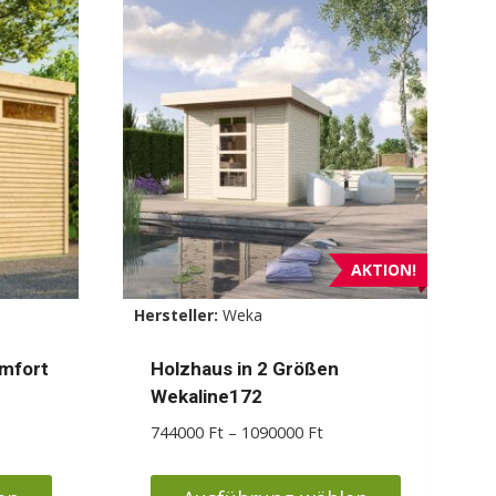
mehrere
Varianten
auf.
Die
Optionen
können
auf
der
Produktseite
AKTION!
gewählt
Hersteller:
Weka
werden
mfort
Holzhaus in 2 Größen
Wekaline172
isspanne:
Preisspanne:
744000
Ft
–
1090000
Ft
000 Ft
744000 Ft
bis