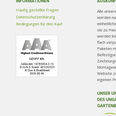
Produktseite
Produ
INFORMATIONEN
AUSKUNF
gewählt
gewäh
Häufig gestellte Fragen
Alle unse
werden
werd
Datenschutzerklärung
werden na
einheitlic
Bedingungen für den Kauf
sie zu Ha
werden kön
flach verp
Paketen mi
Befestigu
Zeichnunge
Montageanl
Website ze
eigenen P
UNSER U
DES UNG
GARTENB