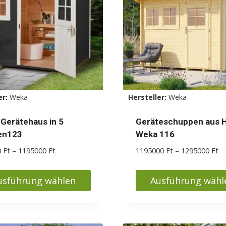
Die
nen
Optionen
en
können
auf
der
ktseite
Produktseite
lt
gewählt
er:
Weka
Hersteller:
Weka
en
werden
Gerätehaus in 5
Geräteschuppen aus H
en123
Weka 116
Preisspanne:
Pr
0
Ft
–
1195000
Ft
1195000
Ft
–
1295000
Ft
650000 Ft
11
bis
bi
usführung wählen
Ausführung wähl
1195000 Ft
12
s
Dieses
kt
Produkt
weist