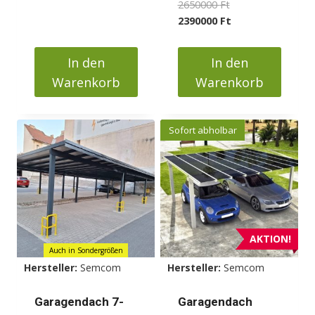
Ursprünglicher
2650000
Ft
Preis
Aktueller
2390000
Ft
war:
Preis
2650000 Ft
ist:
In den
In den
2390000 Ft.
Warenkorb
Warenkorb
Sofort abholbar
AKTION!
Auch in Sondergrößen
Hersteller:
Semcom
Hersteller:
Semcom
Garagendach 7-
Garagendach