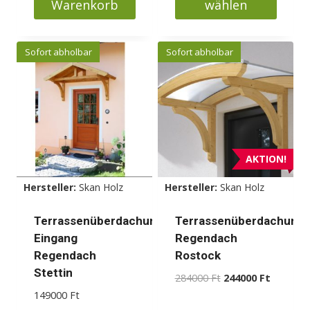
Warenkorb
wählen
Dieses
Produkt
Sofort abholbar
Sofort abholbar
weist
mehrere
Varianten
auf.
Die
Optionen
AKTION!
können
Hersteller:
Skan Holz
Hersteller:
Skan Holz
auf
der
Terrassenüberdachung
Terrassenüberdachung
Produktseite
Eingang
Regendach
gewählt
Regendach
Rostock
werden
Stettin
Ursprünglicher
Aktueller
284000
Ft
244000
Ft
Preis
Preis
149000
Ft
war:
ist: