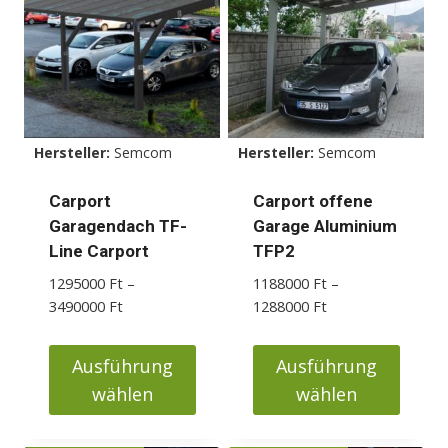
mehrere
mehrere
Varianten
Varianten
auf.
auf.
Die
Die
Optionen
Optionen
können
können
Hersteller:
Semcom
Hersteller:
Semcom
auf
auf
der
der
Carport
Carport offene
Produktseite
Produktseite
Garagendach TF-
Garage Aluminium
gewählt
gewählt
Line Carport
TFP2
werden
werden
1295000
Ft
–
1188000
Ft
–
Preisspanne:
Preisspanne:
3490000
Ft
1288000
Ft
1295000 Ft
1188000 Ft
bis
bis
Ausführung
Ausführung
3490000 Ft
1288000 Ft
wählen
wählen
Dieses
Dieses