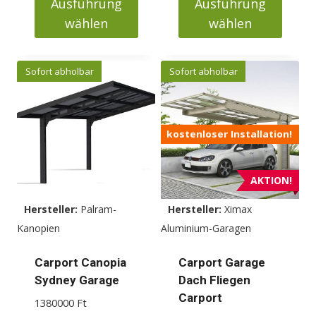
Ausführung
Ausführung
2795000 Ft
wählen
wählen
Dieses
Dieses
Produkt
Produkt
Sofort abholbar
Sofort abholbar
weist
weist
mehrere
mehrere
Varianten
Varianten
kostenloser Installation!
auf.
auf.
Die
Die
Optionen
Optionen
AKTION!
können
können
Hersteller:
Palram-
Hersteller:
Ximax
auf
auf
Kanopien
Aluminium-Garagen
der
der
Produktseite
Produktseite
Carport Canopia
Carport Garage
gewählt
gewählt
Sydney Garage
Dach Fliegen
werden
werden
Carport
1380000
Ft