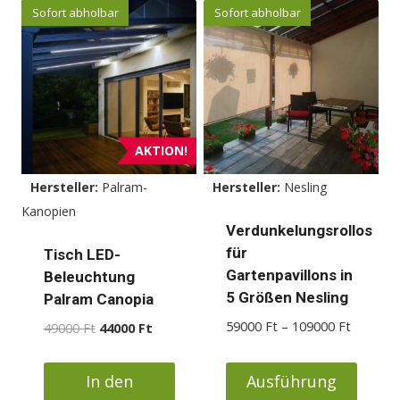
Produkt
Produkt
Sofort abholbar
Sofort abholbar
weist
weist
mehrere
mehrere
Varianten
Varianten
auf.
auf.
Die
Die
Optionen
Optionen
AKTION!
können
können
Hersteller:
Palram-
Hersteller:
Nesling
auf
auf
Kanopien
der
der
Verdunkelungsrollos
Produktseite
Produktseite
für
Tisch LED-
gewählt
gewählt
Gartenpavillons in
Beleuchtung
werden
werden
5 Größen Nesling
Palram Canopia
Preisspa
59000
Ft
–
109000
Ft
Ursprünglicher
Aktueller
49000
Ft
44000
Ft
59000 F
Preis
Preis
bis
war:
ist:
In den
Ausführung
109000 
49000 Ft
44000 Ft.