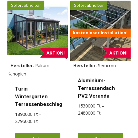
Sofort abholbar
Sofort abholbar
kostenloser Installation!
AKTION!
AKTION!
Hersteller:
Palram-
Hersteller:
Semcom
Kanopien
Aluminium-
Terrassendach
Turin
PV2 Veranda
Wintergarten
Terrassenbeschlag
1530000
Ft
–
Preisspanne:
2480000
Ft
1890000
Ft
–
1530000 Ft
Preisspanne:
2795000
Ft
bis
1890000 Ft
2480000 Ft
bis