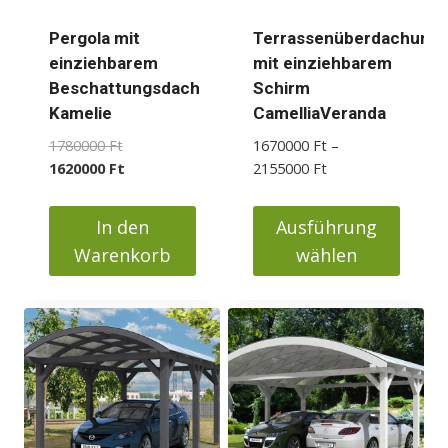
auf
auf
der
der
Pergola mit
Terrassenüberdachung
Produktseite
Produktseite
einziehbarem
mit einziehbarem
gewählt
gewählt
Beschattungsdach
Schirm
werden
werden
Kamelie
CamelliaVeranda
Ursprünglicher
1780000
Ft
1670000
Ft
–
Preis
Aktueller
Preisspanne:
1620000
Ft
2155000
Ft
war:
Preis
1670000 Ft
1780000 Ft
ist:
bis
In den
Ausführung
1620000 Ft.
2155000 Ft
Warenkorb
wählen
Dieses
Produkt
weist
mehrere
Varianten
auf.