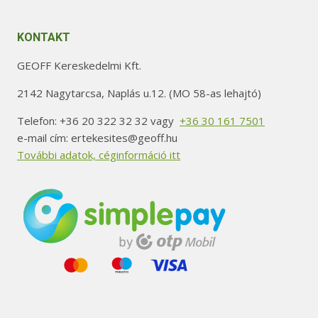
KONTAKT
GEOFF Kereskedelmi Kft.
2142 Nagytarcsa, Naplás u.12. (MO 58-as lehajtó)
Telefon: +36 20 322 32 32 vagy
+36 30 161 7501
e-mail cím: ertekesites@geoff.hu
További adatok, céginformáció itt