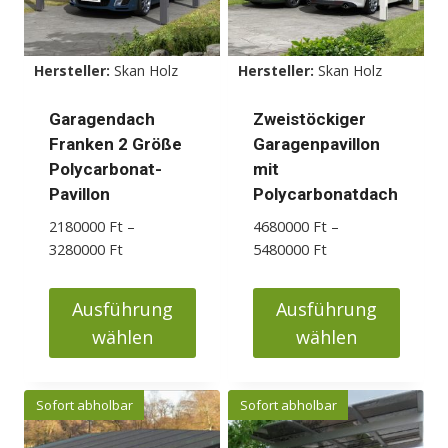
Die
Optionen
können
Hersteller:
Skan Holz
Hersteller:
Skan Holz
auf
der
Garagendach
Zweistöckiger
Produktseite
Franken 2 Größe
Garagenpavillon
gewählt
Polycarbonat-
mit
werden
Pavillon
Polycarbonatdach
2180000
Ft
–
4680000
Ft
–
Preisspanne:
Preisspanne:
3280000
Ft
5480000
Ft
2180000 Ft
4680000 Ft
bis
bis
Ausführung
Ausführung
3280000 Ft
5480000 Ft
wählen
wählen
Dieses
Dieses
Produkt
Produkt
Sofort abholbar
Sofort abholbar
weist
weist