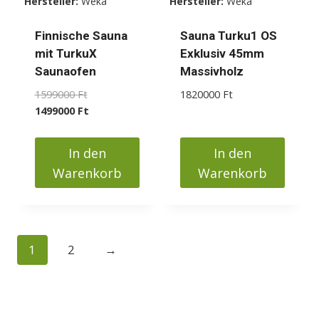
Hersteller:
Weka
Hersteller:
Weka
auf
auf
der
der
Finnische Sauna
Sauna Turku1 OS
Produktseite
Produktseite
mit TurkuX
Exklusiv 45mm
gewählt
gewählt
Saunaofen
Massivholz
werden
werden
Ursprünglicher
1599000
Ft
1820000
Ft
Preis
Aktueller
1499000
Ft
war:
Preis
1599000 Ft
ist:
In den
In den
1499000 Ft.
Warenkorb
Warenkorb
1
2
→