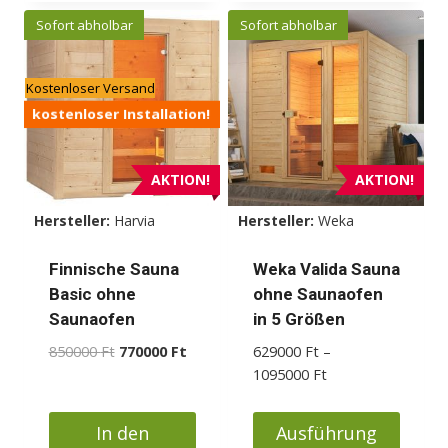
Sofort abholbar
Sofort abholbar
Kostenloser Versand
kostenloser Installation!
AKTION!
AKTION!
Hersteller:
Harvia
Hersteller:
Weka
Finnische Sauna
Weka Valida Sauna
Basic ohne
ohne Saunaofen
Saunaofen
in 5 Größen
Ursprünglicher
Aktueller
850000
Ft
770000
Ft
629000
Ft
–
Preis
Preis
Preisspanne:
1095000
Ft
war:
ist:
629000 Ft
850000 Ft
770000 Ft.
bis
In den
Ausführung
1095000 Ft