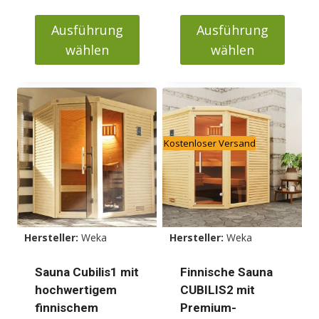
bis
958000 Ft
1190000 Ft
bis
Ausführung
Ausführung
1299000 Ft
wählen
wählen
Dieses
Dieses
Produkt
Produkt
weist
weist
mehrere
mehrere
Kostenloser Versand
Varianten
Varianten
auf.
auf.
Die
Die
Optionen
Optionen
können
können
Hersteller:
Weka
Hersteller:
Weka
auf
auf
der
der
Sauna Cubilis1 mit
Finnische Sauna
Produktseite
Produktseite
hochwertigem
CUBILIS2 mit
gewählt
gewählt
finnischem
Premium-