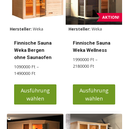
AKTION!
Hersteller:
Weka
Hersteller:
Weka
Finnische Sauna
Finnische Sauna
Weka Bergen
Weka Wellness
ohne Saunaofen
1990000
Ft
–
Preisspanne:
2180000
Ft
1090000
Ft
–
1990000 Ft
Preisspanne:
1490000
Ft
bis
1090000 Ft
2180000 Ft
bis
Ausführung
Ausführung
1490000 Ft
wählen
wählen
Dieses
Dieses
Produkt
Produkt
weist
weist