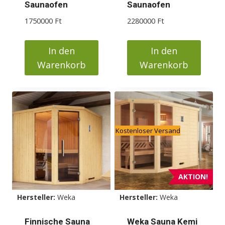
werden
werden
Saunaofen
Saunaofen
1750000
Ft
2280000
Ft
In den
In den
Warenkorb
Warenkorb
Kostenloser Versand
AKTION!
Hersteller:
Weka
Hersteller:
Weka
Finnische Sauna
Weka Sauna Kemi