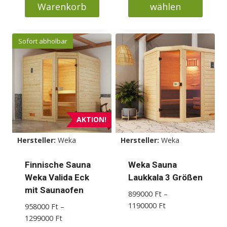
Warenkorb
wählen
Dieses
Produkt
Sofort abholbar
weist
mehrere
Varianten
auf.
Die
Optionen
AKTION!
können
Hersteller:
Weka
Hersteller:
Weka
auf
der
Finnische Sauna
Weka Sauna
Produktseite
Weka Valida Eck
Laukkala 3 Größen
gewählt
mit Saunaofen
899000
Ft
–
werden
Preisspanne:
1190000
Ft
958000
Ft
–
899000 Ft
Preisspanne:
1299000
Ft