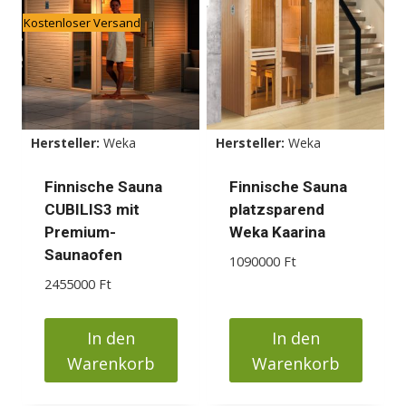
mehrere
mehrere
Kostenloser Versand
Varianten
Varianten
auf.
auf.
Die
Die
Optionen
Optionen
können
können
Hersteller:
Weka
Hersteller:
Weka
auf
auf
der
der
Finnische Sauna
Finnische Sauna
Produktseite
Produktseite
CUBILIS3 mit
platzsparend
gewählt
gewählt
Premium-
Weka Kaarina
werden
werden
Saunaofen
1090000
Ft
2455000
Ft
In den
In den
Warenkorb
Warenkorb