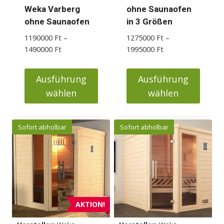
Weka Varberg
ohne Saunaofen
ohne Saunaofen
in 3 Größen
1190000
Ft
–
1275000
Ft
–
Preisspanne:
Preisspanne:
1490000
Ft
1995000
Ft
1190000 Ft
1275000 Ft
bis
bis
Ausführung
Ausführung
1490000 Ft
1995000 Ft
wählen
wählen
Dieses
Dieses
Produkt
Produkt
Sofort abholbar
Sofort abholbar
weist
weist
mehrere
mehrere
Varianten
Varianten
auf.
auf.
Die
Die
Optionen
Optionen
AKTION!
können
können