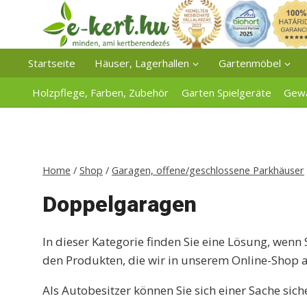
Zum
Inhalt
springen
Startseite
Häuser, Lagerhallen
Gartenmöbel
Holzpflege, Farben, Zubehör
Garten Spielgeräte
Gew
Home
/
Shop
/
Garagen, offene/geschlossene Parkhäuser
Doppelgaragen
In dieser Kategorie finden Sie eine Lösung, wen
den Produkten, die wir in unserem Online-Shop 
Als Autobesitzer können Sie sich einer Sache sic