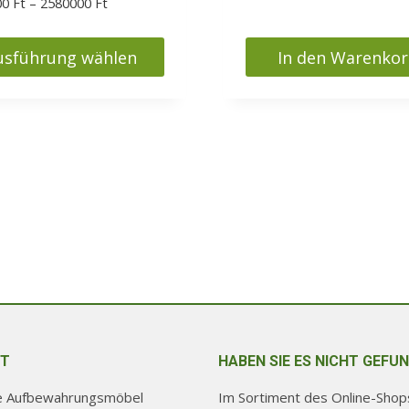
Preisspanne:
00
Ft
–
2580000
Ft
2380000 Ft
bis
usführung wählen
In den Warenko
2580000 Ft
s
kt
ere
nten
nen
en
ktseite
T
HABEN SIE ES NICHT GEFU
lt
re Aufbewahrungsmöbel
Im Sortiment des Online-Shops
en