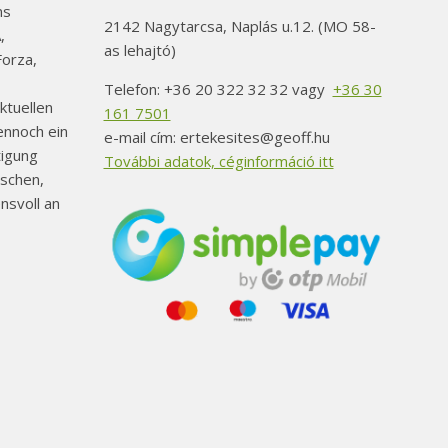
ns
2142 Nagytarcsa, Naplás u.12. (MO 58-
,
as lehajtó)
orza,
Telefon: +36 20 322 32 32 vagy
+36 30
ktuellen
161 7501
ennoch ein
e-mail cím: ertekesites@geoff.hu
tigung
További adatok, céginformáció itt
schen,
nsvoll an