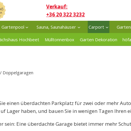
Verkauf:
+36 20 322 3232
Gartenpool
Sauna, Saunahäuser
Carport
Garten
ächshaus Hochbeet
Mülltonnenbox
Garten Dekoration
höf
/
Doppelgaragen
n Sie einen überdachten Parkplatz für zwei oder mehr A
auf Lager haben, und bauen Sie in wenigen Tagen Ihren e
her sein: Eine überdachte Garage bietet immer mehr Schut