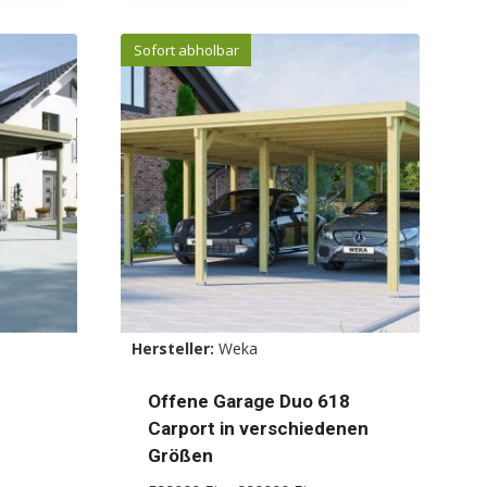
Produkt
weist
Sofort abholbar
mehrere
Varianten
auf.
Die
Optionen
können
auf
der
Produktseite
gewählt
Hersteller:
Weka
werden
Offene Garage Duo 618
Carport in verschiedenen
Größen