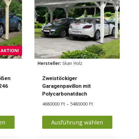
Die
Optionen
können
auf
der
Produktseite
AKTION!
gewählt
Hersteller:
Skan Holz
werden
ößen
Zweistöckiger
246
Garagenpavillon mit
Polycarbonatdach
eisspanne:
90000 Ft
Preisspanne:
4680000
Ft
–
5480000
Ft
s
4680000 Ft
90000 Ft
bis
en
Ausführung wählen
5480000 Ft
Dieses