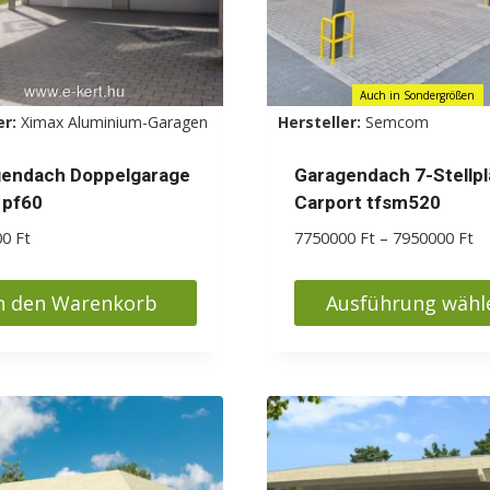
auf
der
Produktseite
Auch in Sondergrößen
gewählt
er:
Ximax Aluminium-Garagen
Hersteller:
Semcom
werden
endach Doppelgarage
Garagendach 7-Stellpl
 pf60
Carport tfsm520
Pr
00
Ft
7750000
Ft
–
7950000
Ft
77
bi
n den Warenkorb
Ausführung wähl
79
Dieses
Produkt
weist
mehrere
Varianten
auf.