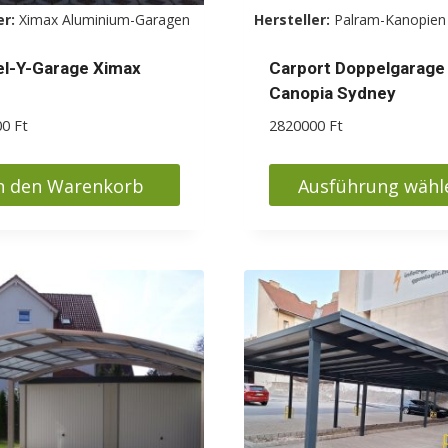
er:
Ximax Aluminium-Garagen
Hersteller:
Palram-Kanopien
l-Y-Garage Ximax
Carport Doppelgarage
Canopia Sydney
00
Ft
2820000
Ft
n den Warenkorb
Ausführung wähl
Dieses
Produkt
weist
mehrere
Varianten
auf.
Die
Optionen
können