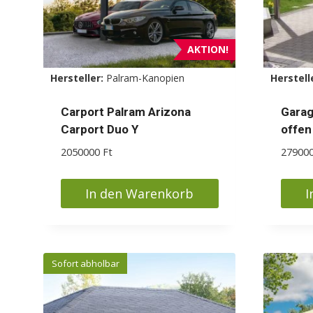
AKTION!
Hersteller:
Palram-Kanopien
Herstell
Carport Palram Arizona
Garag
Carport Duo Y
offen
2050000
Ft
27900
In den Warenkorb
I
Sofort abholbar