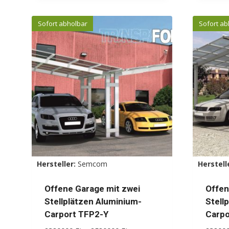
Produkt
Produ
weist
weist
Sofort abholbar
Sofort ab
mehrere
mehr
Varianten
Varia
auf.
auf.
Die
Die
Optionen
Optio
können
könn
auf
auf
der
der
Produktseite
Produ
gewählt
gewäh
Hersteller:
Semcom
Herstell
werden
werd
Offene Garage mit zwei
Offen
Stellplätzen Aluminium-
Stell
Carport TFP2-Y
Carpo