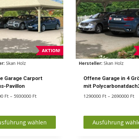
Die
Optionen
können
auf
der
Produktseite
AKTION!
gewählt
er:
Skan Holz
Hersteller:
Skan Holz
werden
e Garage Carport
Offene Garage in 4 Gr
s-Pavillon
mit Polycarbonatdach
Preisspanne:
Pr
00
Ft
–
5930000
Ft
1290000
Ft
–
2690000
Ft
2880000 Ft
12
bis
bi
5930000 Ft
26
usführung wählen
Ausführung wähl
s
Dieses