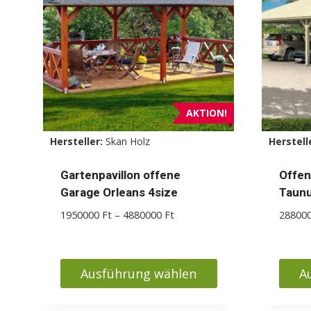
AKTION!
Hersteller:
Skan Holz
Herstell
Gartenpavillon offene
Offen
Garage Orleans 4size
Taunu
Preisspanne:
1950000
Ft
–
4880000
Ft
28800
1950000 Ft
bis
4880000 Ft
Ausführung wählen
A
Dieses
Diese