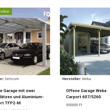
kt
Produkt
weist
holbar
ere
mehrere
nten
Varianten
auf.
Die
nen
Optionen
en
können
auf
der
ktseite
Produktseite
lt
gewählt
er:
Semcom
Hersteller:
Weka
en
werden
e Garage mit zwei
Offene Garage Weka
plätzen und Aluminium-
Carport 607/5260
rt TFP2-M
950000
Ft