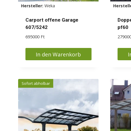
Hersteller:
Weka
Herstell
Carport offene Garage
Doppe
607/5242
pf60
695000
Ft
27900
In den Warenkorb
I
Sofort abholbar