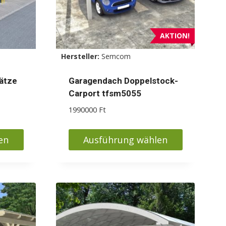
AKTION!
Hersteller:
Semcom
ätze
Garagendach Doppelstock-
Carport tfsm5055
eisspanne:
1990000
Ft
50000 Ft
s
en
Ausführung wählen
50000 Ft
Dieses
Produkt
weist
mehrere
Varianten
auf.