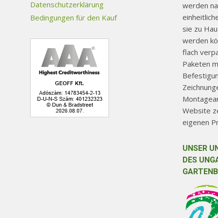
Datenschutzerklärung
werden na
einheitlic
Bedingungen für den Kauf
sie zu Ha
werden kön
flach verp
Paketen mi
Befestigu
Zeichnunge
Montageanl
Website ze
eigenen P
UNSER U
DES UNG
GARTENB