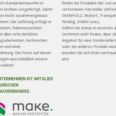
ch Standardentwürfen in
finden Sie Produkte der von u
hen Größen vorgefertigt, damit
vertretenen Hersteller (WEKA
use leicht zusammengebaut
SKANHOLZ, Biohort, TranspaF
nen. Die Lieferung erfolgt in
Nesling, XIMAX usw.).
ackten, folienverpackten
Sollten Sie etwas in unserem a
t allen erforderlichen
Sortiment nicht finden, aber d
ngselementen, technischen
Angebot für eine Sonderanfer
n und einer
oder ein anderes Produkt wün
eitung. Die Fotos auf dieser
wenden Sie sich bitte vertraue
igen ausschließlich unsere
uns!
rodukte!
NTERNEHMEN IST MITGLIED
ARISCHEN
AUVERBANDES.