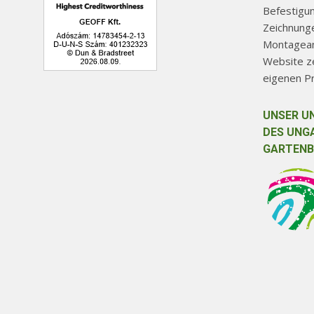
Befestigu
Zeichnunge
Montageanl
Website ze
eigenen P
UNSER U
DES UNG
GARTENB