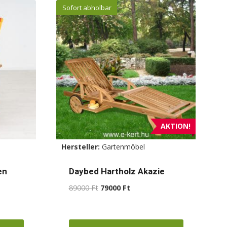
Sofort abholbar
AKTION!
Hersteller:
Gartenmöbel
en
Daybed Hartholz Akazie
Ursprünglicher
Aktueller
89000
Ft
79000
Ft
Preis
Preis
panne:
war:
ist:
Ft
89000 Ft
79000 Ft.