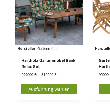
Die
Optio
könn
auf
der
Produ
gewäh
Hersteller:
Gartenmöbel
Herstell
werd
Hartholz Gartenmöbel Bank
Garte
Relax Set
Harth
Preisspanne:
299000
Ft
–
315000
Ft
95000
299000 Ft
bis
Ausführung wählen
315000 Ft
Dieses
Produkt