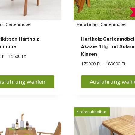
er:
Gartenmöbel
Hersteller:
Gartenmöbel
lkissen Hartholz
Hartholz Gartenmöbel
enmöbel
Akazie 4tlg. mit Solari
Kissen
Preisspanne:
Ft
–
15500
Ft
14400 Ft
Prei
179000
Ft
–
189000
Ft
bis
1790
15500 Ft
bis
usführung wählen
Ausführung wähl
1890
s
Dieses
kt
Produkt
weist
Sofort abholbar
ere
mehrere
nten
Varianten
auf.