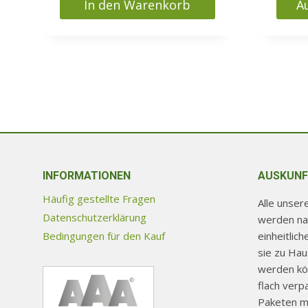
In den Warenkorb
A
339000 Ft
319000 Ft.
Diese
Produ
weist
mehr
Varia
auf.
Die
Optio
könn
INFORMATIONEN
AUSKUNF
auf
Häufig gestellte Fragen
Alle unse
der
Datenschutzerklärung
werden na
Produ
einheitlic
Bedingungen für den Kauf
gewäh
sie zu Ha
werd
werden kön
flach verp
Paketen mi