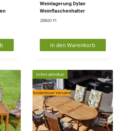
Weinlagerung Dylan
nen
Weinflaschenhalter
ler
28800
Ft
 Ft.
rb
In den Warenkorb
Sofort abholbar
Kostenloser Versand