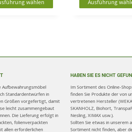
usführung wählen
Ausführung wähl
11900 Ft
59000 
s
Dieses
kt
Produkt
weist
ere
mehrere
nten
Varianten
auf.
Die
nen
Optionen
en
können
T
HABEN SIE ES NICHT GEFU
auf
re Aufbewahrungsmöbel
Im Sortiment des Online-Shops
der
ch Standardentwürfen in
finden Sie Produkte der von u
ktseite
Produktseite
hen Größen vorgefertigt, damit
vertretenen Hersteller (WEKA
lt
gewählt
use leicht zusammengebaut
SKANHOLZ, Biohort, TranspaF
en
werden
nen. Die Lieferung erfolgt in
Nesling, XIMAX usw.).
ackten, folienverpackten
Sollten Sie etwas in unserem a
t allen erforderlichen
Sortiment nicht finden, aber d