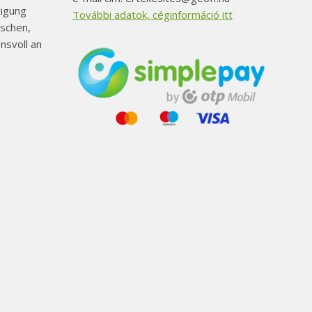
tigung
További adatok, céginformáció itt
schen,
nsvoll an