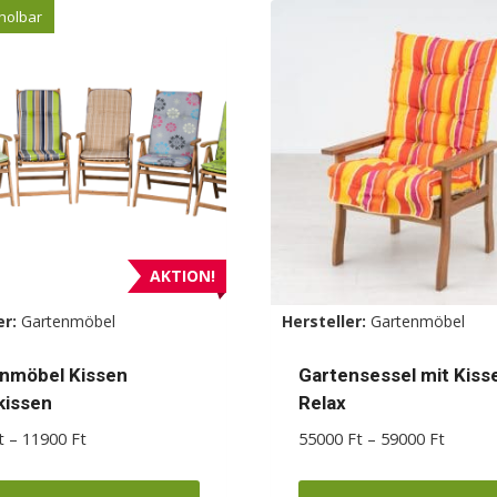
holbar
AKTION!
er:
Gartenmöbel
Hersteller:
Gartenmöbel
nmöbel Kissen
Gartensessel mit Kiss
kissen
Relax
Preisspanne:
Preiss
t
–
11900
Ft
55000
Ft
–
59000
Ft
3800 Ft
55000 
bis
bis