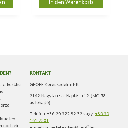
en
In den Warenkorb
Ft
NDEN?
KONTAKT
 e-kert.hu
GEOFF Kereskedelmi Kft.
ns
2142 Nagytarcsa, Naplás u.12. (MO 58-
,
as lehajtó)
orza,
Telefon: +36 20 322 32 32 vagy
+36 30
ktuellen
161 7501
ennoch ein
e-mail cím: ertekesites@geoff.hu