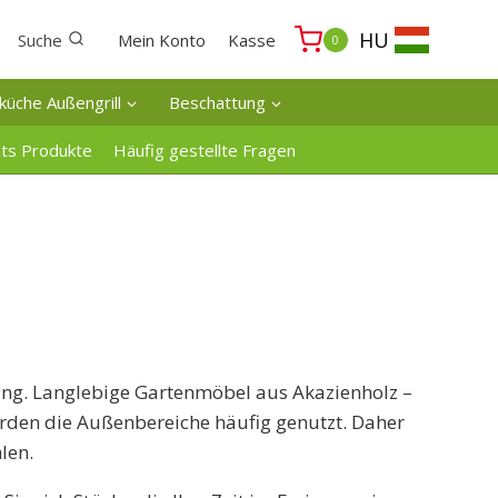
HU
Suche
Mein Konto
Kasse
0
küche Außengrill
Beschattung
ats Produkte
Häufig gestellte Fragen
ung. Langlebige Gartenmöbel aus Akazienholz –
erden die Außenbereiche häufig genutzt. Daher
len.