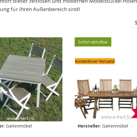
fort dieser zeitlosen und modernen Möbelstücke! Holen Si
ung für Ihren Außenbereich sind!
Sofort abholbar
Kostenloser Versand
er:
Gartenmöbel
Hersteller:
Gartenmöbel