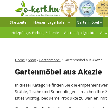
Zum
Inhalt
springen
Startseite
Häuser, Lagerhallen
Gartenmöbel
Holzpflege, Farben, Zubehör
Garten Spielgeräte
Gew
Home
/
Shop
/
Gartenmöbel
/
Gartenmöbel aus Akazie
Gartenmöbel aus Akazie
In dieser Kategorie finden Sie die empfehlensw
Stühle, Tische und Sonnenliegen – machen Ihre Z
ist es wichtig, bequeme Produkte zu wählen, mit