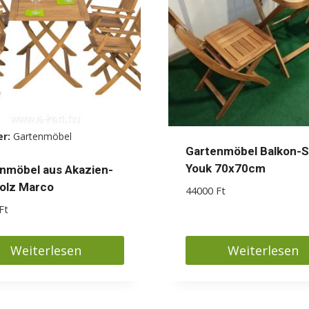
Die
nen
Optionen
en
können
auf
der
ktseite
Produktseite
lt
gewählt
er:
Gartenmöbel
en
werden
Gartenmöbel Balkon-S
Youk 70x70cm
nmöbel aus Akazien-
olz Marco
44000
Ft
Ft
Weiterlesen
Weiterlesen