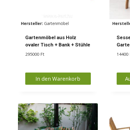
Hersteller:
Gartenmöbel
Herstell
Gartenmöbel aus Holz
Sesse
ovaler Tisch + Bank + Stühle
Gart
295000
Ft
14400
In den Warenkorb
A
Diese
Produ
weist
mehr
Varia
auf.