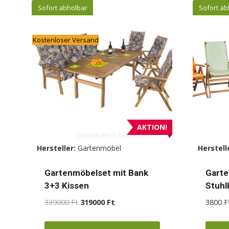
weist
Sofort abholbar
Sofort ab
mehrere
Varianten
Kostenloser Versand
auf.
Die
Optionen
können
auf
der
Produktseite
AKTION!
gewählt
Hersteller:
Gartenmöbel
Herstell
werden
Gartenmöbelset mit Bank
Garte
3+3 Kissen
Stuhl
Ursprünglicher
Aktueller
339000
Ft
319000
Ft
3800
F
Preis
Preis
war:
ist: