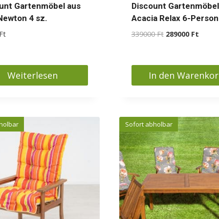
unt Gartenmöbel aus
Discount Gartenmöbel
Newton 4 sz.
Acacia Relax 6-Perso
Ursprünglicher
Aktuel
Ft
339000
Ft
289000
Ft
Preis
Preis
war:
ist:
339000 Ft
289000
Weiterlesen
In den Warenko
holbar
Sofort abholbar