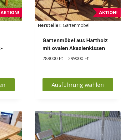
AKTION!
AKTION!
Hersteller:
Gartenmöbel
Gartenmöbel aus Hartholz
s-
mit ovalen Akazienkissen
Preisspanne:
289000
Ft
–
299000
Ft
289000 Ft
sspanne:
bis
00 Ft
299000 Ft
en
Ausführung wählen
00 Ft
Dieses
Produkt
weist
mehrere
Varianten
auf.