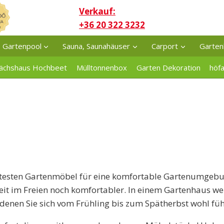
Verkauf:
+36 20 322 3232
Gartenpool
Sauna, Saunahäuser
Carport
Garten
ächshaus Hochbeet
Mülltonnenbox
Garten Dekoration
höf
ertesten Gartenmöbel für eine komfortable Gartenumgeb
eit im Freien noch komfortabler. In einem Gartenhaus w
 denen Sie sich vom Frühling bis zum Spätherbst wohl füh