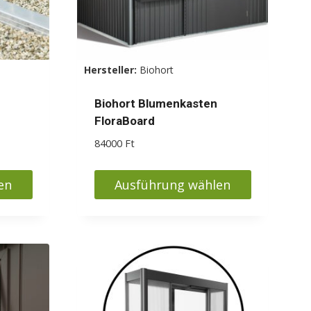
Hersteller:
Biohort
Biohort Blumenkasten
FloraBoard
spanne:
84000
Ft
 Ft
en
Ausführung wählen
0 Ft
Dieses
Produkt
weist
mehrere
Varianten
auf.