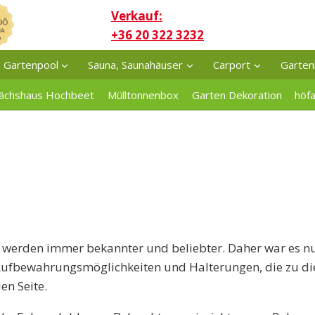
Verkauf:
+36 20 322 3232
Gartenpool
Sauna, Saunahäuser
Carport
Garten
ächshaus Hochbeet
Mülltonnenbox
Garten Dekoration
höf
e
werden immer bekannter und beliebter. Daher war es nur 
, Aufbewahrungsmöglichkeiten und Halterungen, die zu di
en Seite.