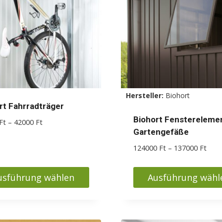
Die
nen
Optionen
en
können
auf
der
ktseite
Produktseite
lt
gewählt
Hersteller:
Biohort
en
werden
rt Fahrradträger
Biohort Fensterelemen
Preisspanne:
Ft
–
42000
Ft
Gartengefäße
21000 Ft
bis
Prei
124000
Ft
–
137000
Ft
42000 Ft
1240
bis
usführung wählen
Ausführung wähl
1370
s
Dieses
kt
Produkt
weist