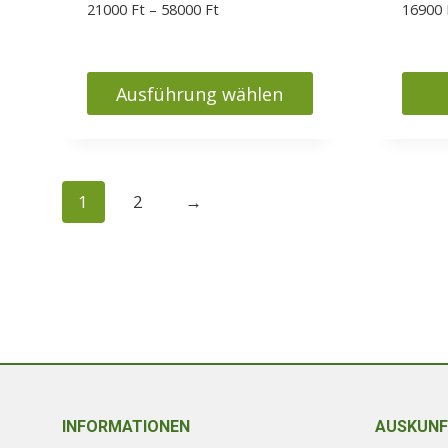
Preisspanne:
21000
Ft
–
58000
Ft
16900
21000 Ft
bis
58000 Ft
Ausführung wählen
Dieses
Produkt
weist
1
2
→
mehrere
Varianten
auf.
Die
Optionen
können
auf
der
Produktseite
INFORMATIONEN
AUSKUNF