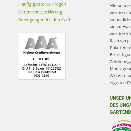
gewählt
Häufig gestellte Fragen
Alle unse
werden
Datenschutzerklärung
werden na
einheitlic
Bedingungen für den Kauf
sie zu Ha
werden kön
flach verp
Paketen mi
Befestigu
Zeichnunge
Montageanl
Website ze
eigenen P
UNSER U
DES UNG
GARTENB