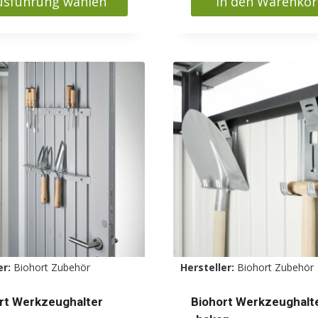
usführung wählen
In den Warenko
s
kt
ere
nten
nen
en
ktseite
lt
er:
Biohort Zubehör
Hersteller:
Biohort Zubehör
en
rt Werkzeughalter
Biohort Werkzeughalt