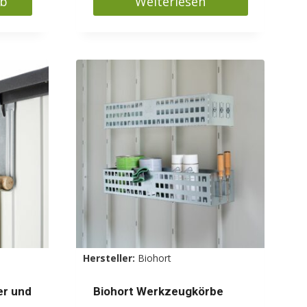
rb
Weiterlesen
Hersteller:
Biohort
er und
Biohort Werkzeugkörbe