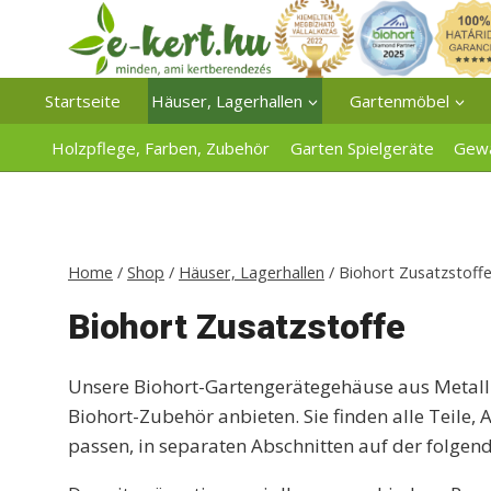
Zum
Inhalt
springen
Startseite
Häuser, Lagerhallen
Gartenmöbel
Holzpflege, Farben, Zubehör
Garten Spielgeräte
Gew
Home
/
Shop
/
Häuser, Lagerhallen
/
Biohort Zusatzstoff
Biohort Zusatzstoffe
Unsere Biohort-Gartengerätegehäuse aus Metall 
Biohort-Zubehör anbieten. Sie finden alle Teile
passen, in separaten Abschnitten auf der folgend