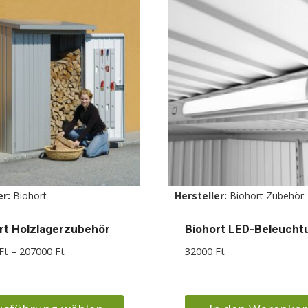
ere
mehrere
nten
Varianten
auf.
Die
nen
Optionen
en
können
auf
der
ktseite
Produktseite
lt
gewählt
er:
Biohort
Hersteller:
Biohort Zubehör
en
werden
rt Holzlagerzubehör
Biohort LED-Beleucht
Preisspanne:
Ft
–
207000
Ft
32000
Ft
62000 Ft
bis
207000 Ft