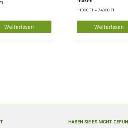
-haken
Ft
Preiss
11000
Ft
–
34000
Ft
11000 
bis
Weiterlesen
Weiterlesen
34000 
T
HABEN SIE ES NICHT GEFU