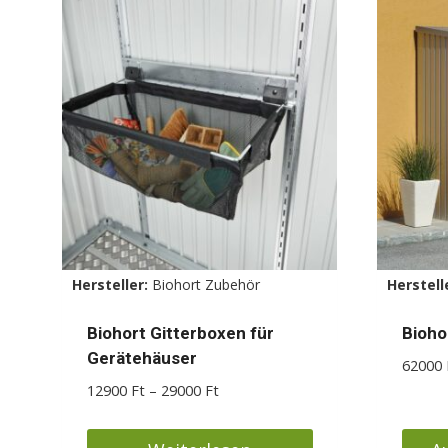
mehrere
mehr
Varianten
Varia
auf.
auf.
Die
Die
Optionen
Optio
können
könn
auf
auf
der
der
Produktseite
Produ
gewählt
gewäh
Hersteller:
Biohort Zubehör
Herstell
werden
werd
Biohort Gitterboxen für
Bioho
Gerätehäuser
62000
Preisspanne:
12900
Ft
–
29000
Ft
12900 Ft
bis