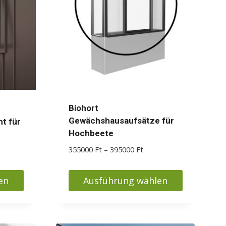
Die
Optionen
können
auf
der
Produktseite
gewählt
werden
Biohort
Gewächshausaufsätze für
t für
Hochbeete
Preisspanne:
355000
Ft
–
395000
Ft
sspanne:
355000 Ft
00 Ft
bis
en
Ausführung wählen
395000 Ft
00 Ft
Dieses
Produkt
weist