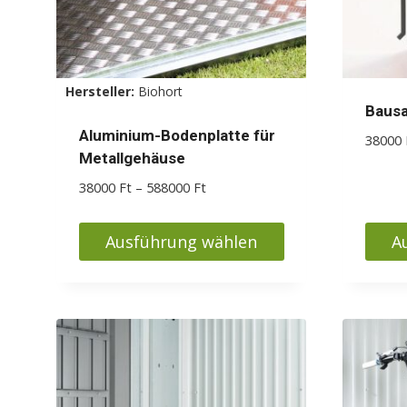
Hersteller:
Biohort
Bausa
Aluminium-Bodenplatte für
38000
Metallgehäuse
Preisspanne:
38000
Ft
–
588000
Ft
38000 Ft
bis
Ausführung wählen
A
588000 Ft
Dieses
Diese
Produkt
Produ
weist
weist
mehrere
mehr
Varianten
Varia
auf.
auf.