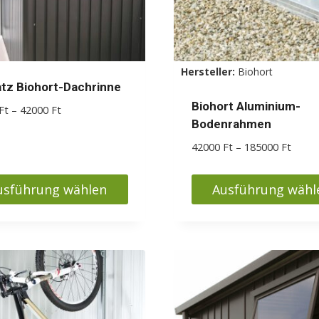
Hersteller:
Biohort
tz Biohort-Dachrinne
Biohort Aluminium-
Preisspanne:
Ft
–
42000
Ft
Bodenrahmen
38000 Ft
bis
Preis
42000
Ft
–
185000
Ft
42000 Ft
42000
bis
usführung wählen
Ausführung wähl
18500
s
Dieses
kt
Produkt
weist
ere
mehrere
nten
Varianten
auf.