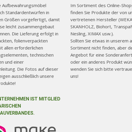
re Aufbewahrungsmöbel
Im Sortiment des Online-Shops
ch Standardentwürfen in
finden Sie Produkte der von u
hen Größen vorgefertigt, damit
vertretenen Hersteller (WEKA
use leicht zusammengebaut
SKANHOLZ, Biohort, TranspaF
nen. Die Lieferung erfolgt in
Nesling, XIMAX usw.).
ackten, folienverpackten
Sollten Sie etwas in unserem a
t allen erforderlichen
Sortiment nicht finden, aber d
ngselementen, technischen
Angebot für eine Sonderanfer
n und einer
oder ein anderes Produkt wün
eitung. Die Fotos auf dieser
wenden Sie sich bitte vertraue
igen ausschließlich unsere
uns!
rodukte!
NTERNEHMEN IST MITGLIED
ARISCHEN
AUVERBANDES.