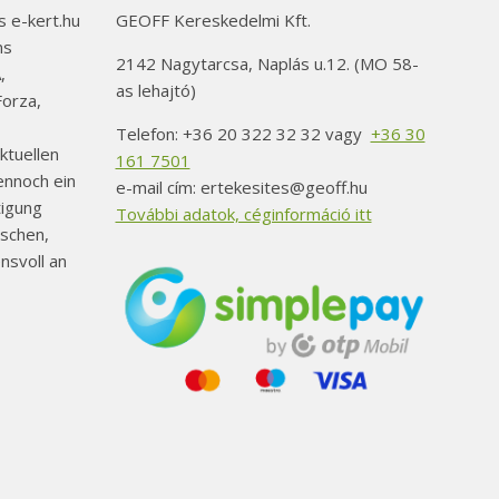
gewählt
 e-kert.hu
GEOFF Kereskedelmi Kft.
werden
ns
2142 Nagytarcsa, Naplás u.12. (MO 58-
,
as lehajtó)
orza,
Telefon: +36 20 322 32 32 vagy
+36 30
ktuellen
161 7501
ennoch ein
e-mail cím: ertekesites@geoff.hu
tigung
További adatok, céginformáció itt
schen,
nsvoll an