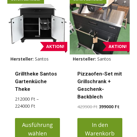
AKTION!
AKTION!
Hersteller:
Santos
Hersteller:
Santos
Grilltheke Santos
Pizzaofen-Set mit
Gartenküche
Grillschrank +
Theke
Geschenk-
Backblech
212000
Ft
–
Preisspanne:
224000
Ft
Ursprünglicher
Aktueller
429900
Ft
399000
Ft
212000 Ft
Preis
Preis
bis
war:
ist:
Ausführung
In den
224000 Ft
429900 Ft
399000 F
wählen
Warenkorb