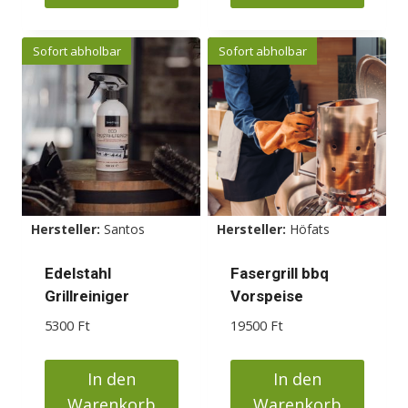
Dieses
Produkt
Sofort abholbar
Sofort abholbar
weist
mehrere
Varianten
auf.
Die
Optionen
können
Hersteller:
Santos
Hersteller:
Höfats
auf
der
Edelstahl
Fasergrill bbq
Produktseite
Grillreiniger
Vorspeise
gewählt
5300
Ft
19500
Ft
werden
In den
In den
Warenkorb
Warenkorb