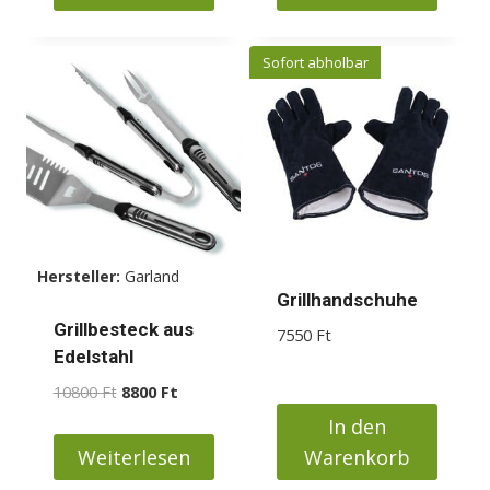
Sofort abholbar
Hersteller:
Garland
Grillhandschuhe
Grillbesteck aus
7550
Ft
Edelstahl
Ursprünglicher
Aktueller
10800
Ft
8800
Ft
Preis
Preis
In den
war:
ist:
Weiterlesen
Warenkorb
10800 Ft
8800 Ft.