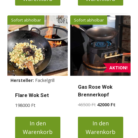
Sofort abholbar
Sofort abholbar
AKTION!
Hersteller:
Fackelgrill
Gas Rose Wok
Brennerkopf
Flare Wok Set
Ursprünglicher
Aktueller
46500
Ft
42000
Ft
198000
Ft
Preis
Preis
war:
ist:
In den
In den
46500 Ft
42000 Ft.
Warenkorb
Warenkorb