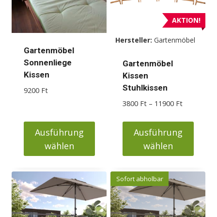
Die
Die
Optionen
Optionen
AKTION!
können
können
Hersteller:
Gartenmöbel
auf
auf
Gartenmöbel
der
der
Sonnenliege
Gartenmöbel
Produktseite
Produktseite
Kissen
Kissen
gewählt
gewählt
Stuhlkissen
9200
Ft
werden
werden
Preisspann
3800
Ft
–
11900
Ft
3800 Ft
bis
Ausführung
Ausführung
11900 Ft
wählen
wählen
Dieses
Dieses
Produkt
Produkt
Sofort abholbar
weist
weist
mehrere
mehrere
Varianten
Varianten