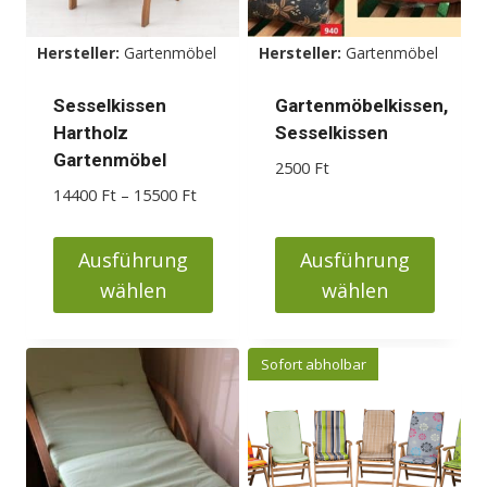
Hersteller:
Gartenmöbel
Hersteller:
Gartenmöbel
Sesselkissen
Gartenmöbelkissen,
Hartholz
Sesselkissen
Gartenmöbel
2500
Ft
Preisspanne:
14400
Ft
–
15500
Ft
14400 Ft
bis
Ausführung
Ausführung
15500 Ft
wählen
wählen
Dieses
Dieses
Produkt
Produkt
Sofort abholbar
weist
weist
mehrere
mehrere
Varianten
Varianten
auf.
auf.