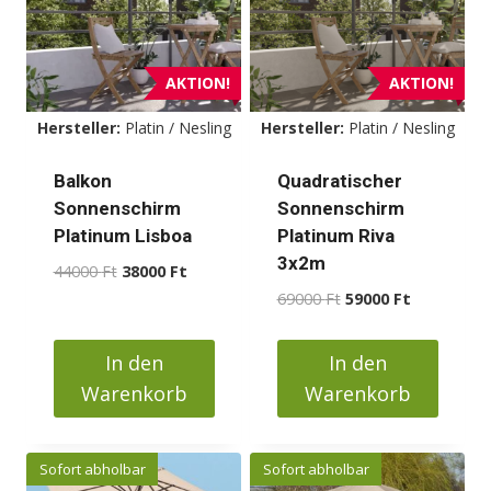
auf.
auf.
Die
Die
Optionen
Optionen
AKTION!
AKTION!
können
können
Hersteller:
Platin / Nesling
Hersteller:
Platin / Nesling
auf
auf
der
der
Balkon
Quadratischer
Produktseite
Produktseite
Sonnenschirm
Sonnenschirm
gewählt
gewählt
Platinum Lisboa
Platinum Riva
werden
werden
3x2m
Ursprünglicher
Aktueller
44000
Ft
38000
Ft
Preis
Preis
Ursprünglicher
Aktueller
69000
Ft
59000
Ft
war:
ist:
Preis
Preis
44000 Ft
38000 Ft.
war:
ist:
In den
In den
69000 Ft
59000 Ft.
Warenkorb
Warenkorb
Sofort abholbar
Sofort abholbar