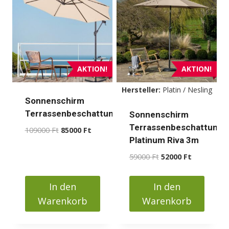
AKTION!
AKTION!
Hersteller:
Platin / Nesling
Sonnenschirm
Terrassenbeschattung
Sonnenschirm
Terrassenbeschattung
Ursprünglicher
Aktueller
109000
Ft
85000
Ft
Platinum Riva 3m
Preis
Preis
war:
ist:
Ursprünglicher
Aktueller
59000
Ft
52000
Ft
109000 Ft
85000 Ft.
Preis
Preis
war:
ist:
In den
In den
59000 Ft
52000 Ft.
Warenkorb
Warenkorb