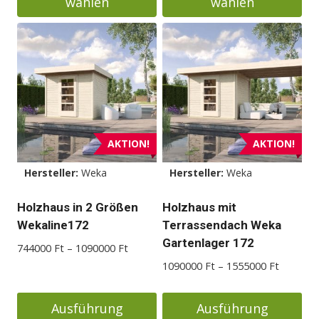
wählen
wählen
Dieses
Dieses
Produkt
Produkt
weist
weist
mehrere
mehrere
Varianten
Varianten
auf.
auf.
Die
Die
AKTION!
AKTION!
Optionen
Optionen
Hersteller:
Weka
Hersteller:
Weka
können
können
auf
auf
Holzhaus in 2 Größen
Holzhaus mit
der
der
Wekaline172
Terrassendach Weka
Produktseite
Produktseite
Gartenlager 172
Preisspanne:
744000
Ft
–
1090000
Ft
gewählt
gewählt
744000 Ft
Preisspa
1090000
Ft
–
1555000
Ft
werden
werden
bis
1090000
1090000 Ft
bis
Ausführung
Ausführung
1555000