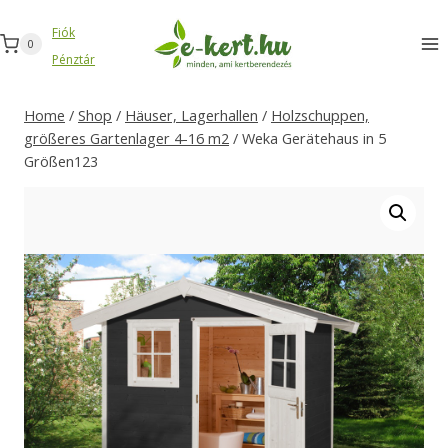
Zum
Fiók
Inhalt
0
Pénztár
springen
Home
/
Shop
/
Häuser, Lagerhallen
/
Holzschuppen,
größeres Gartenlager 4-16 m2
/
Weka Gerätehaus in 5
Größen123