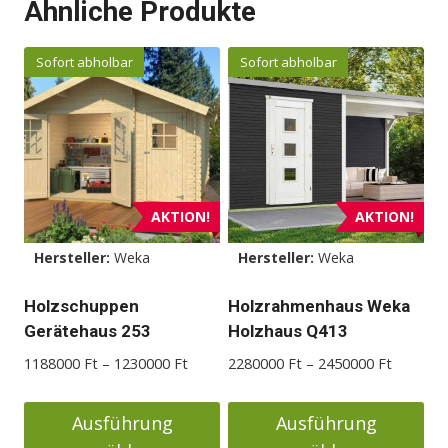
Ähnliche Produkte
Sofort abholbar
Sofort abholbar
AKTION!
AKTION!
Hersteller:
Weka
Hersteller:
Weka
Holzschuppen
Holzrahmenhaus Weka
Gerätehaus 253
Holzhaus Q413
Preisspanne:
Preisspa
1188000
Ft
–
1230000
Ft
2280000
Ft
–
2450000
Ft
1188000 Ft
2280000
bis
bis
Ausführung
Ausführung
1230000 Ft
2450000