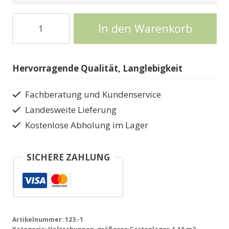
Weka
In den Warenkorb
Gerätehaus
in
5
Hervorragende Qualität, Langlebigkeit
Größen123
Menge
Fachberatung und Kundenservice
Landesweite Lieferung
Kostenlose Abholung im Lager
SICHERE ZAHLUNG
Artikelnummer:
123.-1
Kategorie:
Holzschuppen, größeres Gartenlager 4-16 m2