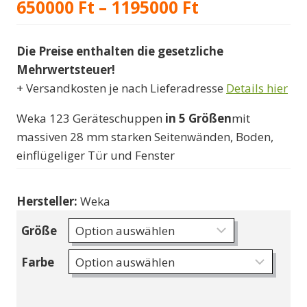
Preisspanne:
650000
Ft
–
1195000
Ft
650000 Ft
Die Preise enthalten die gesetzliche
bis
Mehrwertsteuer!
1195000 Ft
+ Versandkosten je nach Lieferadresse
Details hier
Weka 123 Geräteschuppen
in 5 Größen
mit
massiven 28 mm starken Seitenwänden, Boden,
einflügeliger Tür und Fenster
Hersteller:
Weka
Größe
Farbe