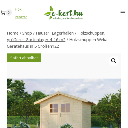
Zum
Fiók
Inhalt
0
Pénztár
springen
Home
/
Shop
/
Häuser, Lagerhallen
/
Holzschuppen,
größeres Gartenlager 4-16 m2
/
Holzschuppen Weka
Gerätehaus in 5 Größen122
Sofort abholbar