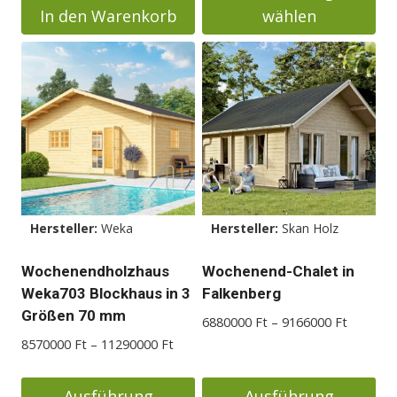
In den Warenkorb
wählen
Dieses
Produkt
weist
mehrere
Varianten
auf.
Die
Optionen
Hersteller:
Weka
Hersteller:
Skan Holz
können
auf
Wochenendholzhaus
Wochenend-Chalet in
der
Weka703 Blockhaus in 3
Falkenberg
Produktseite
Größen 70 mm
Preisspa
6880000
Ft
–
9166000
Ft
gewählt
6880000
Preisspanne:
8570000
Ft
–
11290000
Ft
werden
bis
8570000 Ft
9166000
bis
Ausführung
Ausführung