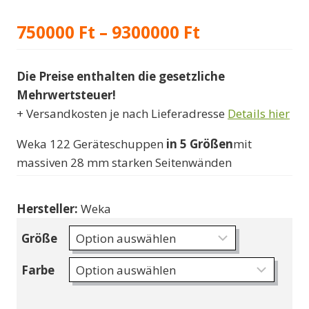
Preisspanne:
750000
Ft
–
9300000
Ft
750000 Ft
Die Preise enthalten die gesetzliche
bis
Mehrwertsteuer!
9300000 Ft
+ Versandkosten je nach Lieferadresse
Details hier
Weka 122 Geräteschuppen
in 5 Größen
mit
massiven 28 mm starken Seitenwänden
Hersteller:
Weka
Größe
Farbe