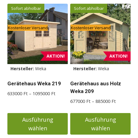
Sofort abholbar
Sofort abholbar
Kostenloser Versand
Kostenloser Versand
AKTION!
AKTION!
Hersteller:
Weka
Hersteller:
Weka
Gerätehaus Weka 219
Gerätehaus aus Holz
Weka 209
Preisspanne:
633000
Ft
–
1095000
Ft
633000 Ft
Preisspann
677000
Ft
–
885000
Ft
bis
677000 Ft
1095000 Ft
bis
Ausführung
Ausführung
885000 Ft
wählen
wählen