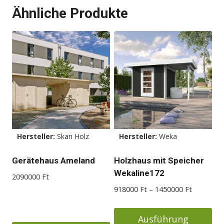
Dieses
Dieses
Ähnliche Produkte
Produkt
Produkt
weist
weist
mehrere
mehrere
Varianten
Varianten
auf.
auf.
Die
Die
Optionen
Optionen
können
können
auf
auf
der
der
Hersteller:
Skan Holz
Hersteller:
Weka
Produktseite
Produktseite
Gerätehaus Ameland
Holzhaus mit Speicher
gewählt
gewählt
Wekaline172
werden
werden
2090000
Ft
Preisspan
918000
Ft
–
1450000
Ft
918000 F
bis
Ausführung
1450000 