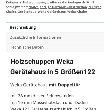
Kategorie:
Holzschuppen, größeres Gartenlager 4-16 m2
Schlagwörter:
chalet
,
fertige Holzhauskonstruktion
,
fertiges
Chalet
,
Gerätehaus
,
Weka Gerätehaus
,
Weka-Chalet
Beschreibung
Zusätzliche Informationen
Technische Daten
Holzschuppen Weka
Gerätehaus in 5 Größen122
Weka Gerätehaus
mit Doppeltür
mit 28 mm dicken Seitenwänden
mit 16 mm Massivholzdach und -boden
Weka 122 Gerätehaus erhältlich in 5 Größen