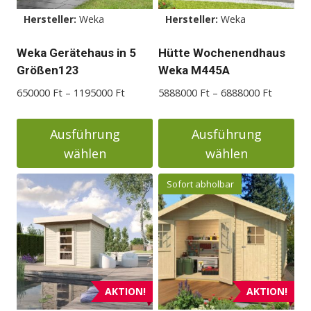
der
Hersteller:
Weka
Hersteller:
Weka
Produktseite
Weka Gerätehaus in 5
Hütte Wochenendhaus
gewählt
Größen123
Weka M445A
werden
Preisspanne:
Preisspa
650000
Ft
–
1195000
Ft
5888000
Ft
–
6888000
Ft
650000 Ft
5888000
bis
bis
Ausführung
Ausführung
1195000 Ft
6888000
wählen
wählen
Dieses
Dieses
Sofort abholbar
Produkt
Produkt
weist
weist
mehrere
mehrere
Varianten
Varianten
auf.
auf.
Die
Die
AKTION!
AKTION!
Optionen
Optionen