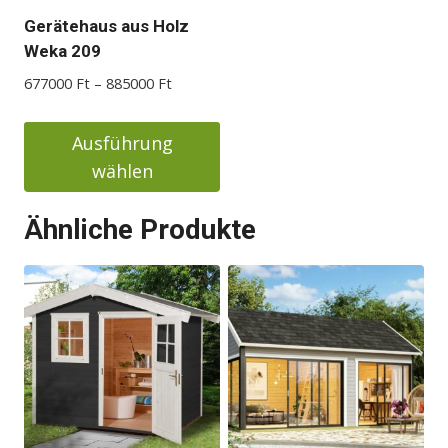
Gerätehaus aus Holz
Weka 209
Preisspanne:
677000
Ft
–
885000
Ft
677000 Ft
bis
Ausführung
885000 Ft
wählen
Dieses
Ähnliche Produkte
Produkt
weist
mehrere
Varianten
auf.
Die
Optionen
können
auf