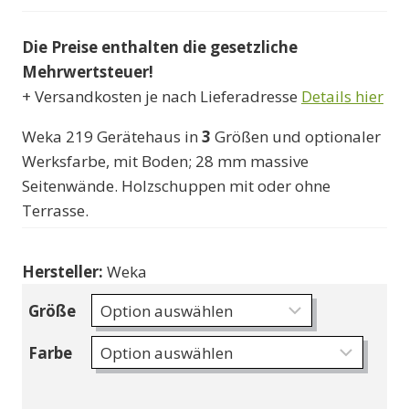
633000 Ft
Die Preise enthalten die gesetzliche
bis
Mehrwertsteuer!
1095000 Ft
+ Versandkosten je nach Lieferadresse
Details hier
Weka 219 Gerätehaus in
3
Größen und optionaler
Werksfarbe, mit Boden; 28 mm massive
Seitenwände. Holzschuppen mit oder ohne
Terrasse.
Hersteller:
Weka
Größe
Farbe