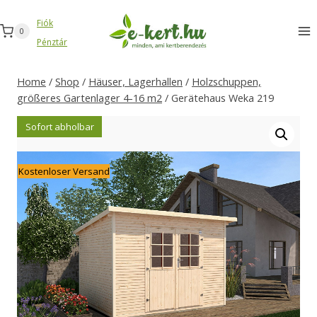
Zum
Fiók
Inhalt
0
Pénztár
springen
Home
/
Shop
/
Häuser, Lagerhallen
/
Holzschuppen,
größeres Gartenlager 4-16 m2
/
Gerätehaus Weka 219
Sofort abholbar
Kostenloser Versand