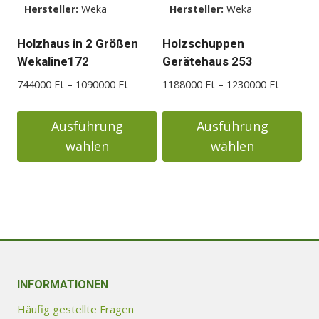
Hersteller:
Weka
Hersteller:
Weka
können
können
auf
auf
Holzhaus in 2 Größen
Holzschuppen
der
der
Wekaline172
Gerätehaus 253
Produktseite
Produktseite
Preisspanne:
Preisspa
744000
Ft
–
1090000
Ft
1188000
Ft
–
1230000
Ft
gewählt
gewählt
744000 Ft
1188000
werden
werden
bis
bis
Ausführung
Ausführung
1090000 Ft
1230000
wählen
wählen
Dieses
Dieses
Produkt
Produkt
weist
weist
mehrere
mehrere
Varianten
Varianten
auf.
auf.
Die
Die
INFORMATIONEN
Optionen
Optionen
Häufig gestellte Fragen