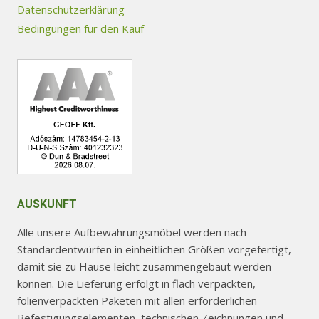
können
können
Datenschutzerklärung
auf
auf
Bedingungen für den Kauf
der
der
Produktseite
Produktseite
gewählt
gewählt
werden
werden
AUSKUNFT
Alle unsere Aufbewahrungsmöbel werden nach
Standardentwürfen in einheitlichen Größen vorgefertigt,
damit sie zu Hause leicht zusammengebaut werden
können. Die Lieferung erfolgt in flach verpackten,
folienverpackten Paketen mit allen erforderlichen
Befestigungselementen, technischen Zeichnungen und