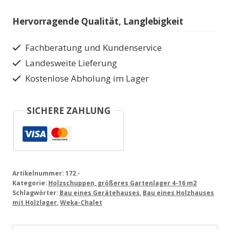
2
Größen
Hervorragende Qualität, Langlebigkeit
Wekaline172
Menge
Fachberatung und Kundenservice
Landesweite Lieferung
Kostenlose Abholung im Lager
SICHERE ZAHLUNG
Artikelnummer:
172.-
Kategorie:
Holzschuppen, größeres Gartenlager 4-16 m2
Schlagwörter:
Bau eines Gerätehauses
,
Bau eines Holzhauses
mit Holzlager
,
Weka-Chalet