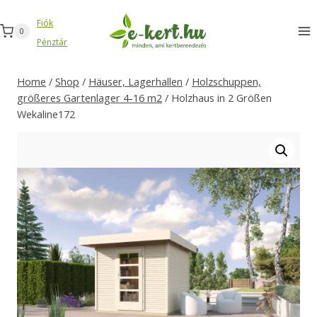
Zum
Fiók
Inhalt
0
Pénztár
springen
Home
/
Shop
/
Häuser, Lagerhallen
/
Holzschuppen,
größeres Gartenlager 4-16 m2
/
Holzhaus in 2 Größen
Wekaline172