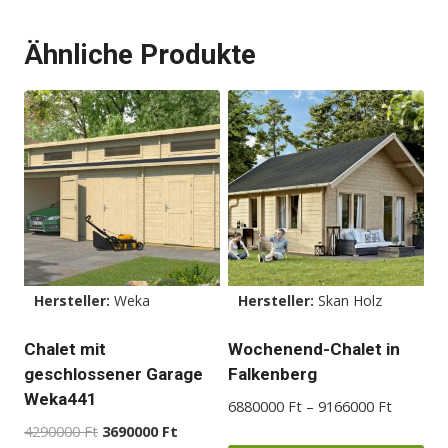
Ähnliche Produkte
Hersteller:
Weka
Hersteller:
Skan Holz
Chalet mit
Wochenend-Chalet in
geschlossener Garage
Falkenberg
Weka441
Preisspa
6880000
Ft
–
9166000
Ft
6880000
Ursprünglicher
Aktueller
4290000
Ft
3690000
Ft