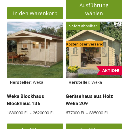
bis
Preis
Preis
Ausführung
9166000
war:
ist:
In den Warenkorb
wählen
4290000 Ft
3690000 Ft.
Dieses
Sofort abholbar
Produkt
weist
Kostenloser Versand
mehrere
Varianten
auf.
Die
AKTION!
Optionen
Hersteller:
Weka
Hersteller:
Weka
können
auf
Weka Blockhaus
Gerätehaus aus Holz
der
Blockhaus 136
Weka 209
Produktseite
Preisspanne:
Preisspann
1880000
Ft
–
2620000
Ft
677000
Ft
–
885000
Ft
gewählt
1880000 Ft
677000 Ft
werden
bis
bis