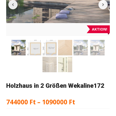
AKTION!
Holzhaus in 2 Größen Wekaline172
Preisspanne:
744000
Ft
–
1090000
Ft
744000 Ft