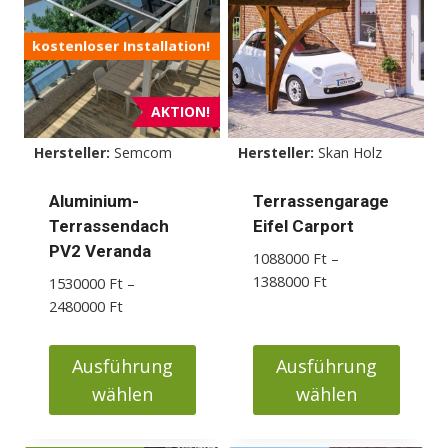
kostenloser Installation!
AKTION!
Hersteller:
Semcom
Hersteller:
Skan Holz
Aluminium-
Terrassengarage
Terrassendach
Eifel Carport
PV2 Veranda
1088000
Ft
–
Preisspanne:
1388000
Ft
1530000
Ft
–
1088000 Ft
Preisspanne:
2480000
Ft
bis
1530000 Ft
1388000 Ft
bis
Ausführung
Ausführung
2480000 Ft
wählen
wählen
Dieses
Dieses