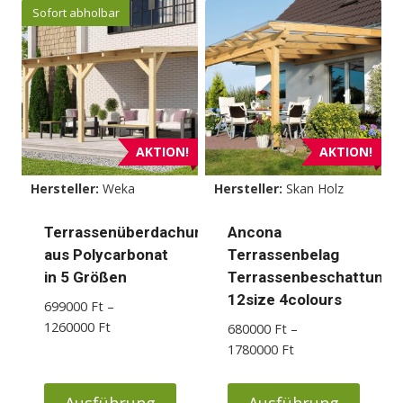
Produkt
Produkt
Sofort abholbar
weist
weist
mehrere
mehrere
Varianten
Varianten
auf.
auf.
Die
Die
Optionen
Optionen
AKTION!
AKTION!
können
können
Hersteller:
Weka
Hersteller:
Skan Holz
auf
auf
der
der
Terrassenüberdachung
Ancona
Produktseite
Produktseite
aus Polycarbonat
Terrassenbelag
gewählt
gewählt
in 5 Größen
Terrassenbeschattung
werden
werden
12size 4colours
699000
Ft
–
Preisspanne:
1260000
Ft
680000
Ft
–
699000 Ft
Preisspanne:
1780000
Ft
bis
680000 Ft
1260000 Ft
bis
Ausführung
Ausführung