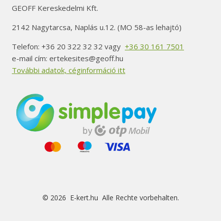
GEOFF Kereskedelmi Kft.
2142 Nagytarcsa, Naplás u.12. (MO 58-as lehajtó)
Telefon: +36 20 322 32 32 vagy
+36 30 161 7501
e-mail cím: ertekesites@geoff.hu
További adatok, céginformáció itt
© 2026 E-kert.hu Alle Rechte vorbehalten.