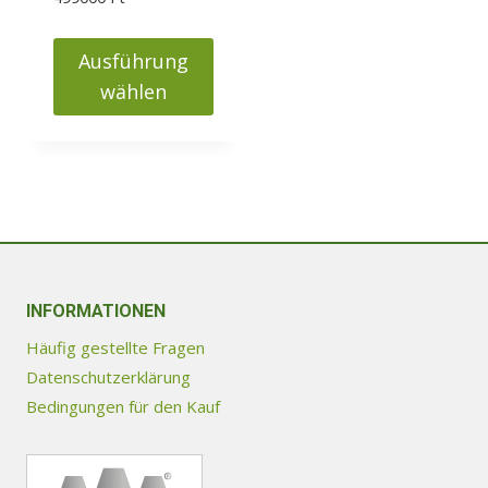
159000 Ft
bis
Ausführung
499000 Ft
wählen
Dieses
Produkt
weist
mehrere
Varianten
auf.
Die
INFORMATIONEN
Optionen
Häufig gestellte Fragen
können
Datenschutzerklärung
auf
Bedingungen für den Kauf
der
Produktseite
gewählt