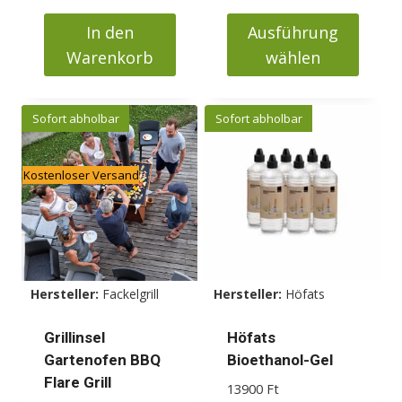
168000 Ft
war:
ist:
In den
Ausführung
149000 Ft
135000 Ft.
Warenkorb
wählen
Dieses
Produkt
Sofort abholbar
Sofort abholbar
weist
mehrere
Kostenloser Versand
Varianten
auf.
Die
Optionen
können
Hersteller:
Fackelgrill
Hersteller:
Höfats
auf
der
Grillinsel
Höfats
Produktseite
Gartenofen BBQ
Bioethanol-Gel
gewählt
Flare Grill
13900
Ft