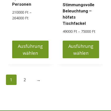
der
Personen
Stimmungsvolle
Produktseite
Beleuchtung –
210000
Ft
–
gewählt
höfats
Preisspanne:
264000
Ft
werden
210000 Ft
Tischfackel
bis
Preisspan
49000
Ft
–
75000
Ft
264000 Ft
49000 Ft
bis
Ausführung
Ausführung
75000 Ft
wählen
wählen
Dieses
Dieses
Produkt
Produkt
weist
weist
1
2
→
mehrere
mehrere
Varianten
Varianten
auf.
auf.
Die
Die
Optionen
Optionen