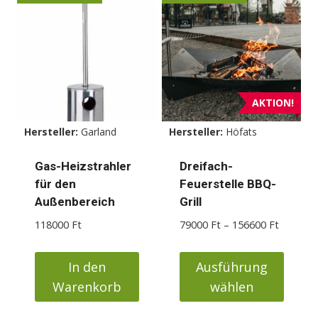
AKTION!
Hersteller:
Garland
Hersteller:
Höfats
Gas-Heizstrahler
Dreifach-
für den
Feuerstelle BBQ-
Außenbereich
Grill
Preisspa
118000
Ft
79000
Ft
–
156600
Ft
79000 F
bis
In den
Ausführung
156600 
Warenkorb
wählen
Dieses