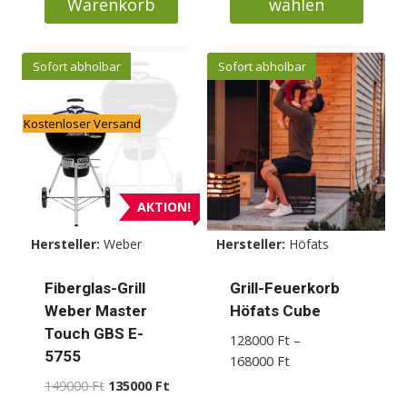
Warenkorb
wählen
Dieses
Produkt
Sofort abholbar
Sofort abholbar
weist
mehrere
Kostenloser Versand
Varianten
auf.
Die
Optionen
AKTION!
können
Hersteller:
Weber
Hersteller:
Höfats
auf
der
Fiberglas-Grill
Grill-Feuerkorb
Produktseite
Weber Master
Höfats Cube
gewählt
Touch GBS E-
128000
Ft
–
werden
5755
Preisspanne:
168000
Ft
128000 Ft
Ursprünglicher
Aktueller
149000
Ft
135000
Ft
bis
Preis
Preis