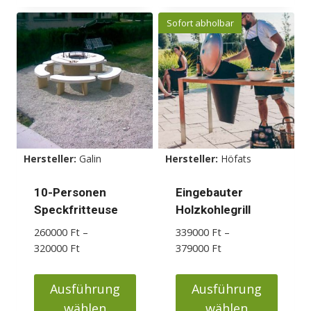
Sofort abholbar
Hersteller:
Galin
Hersteller:
Höfats
10-Personen
Eingebauter
Speckfritteuse
Holzkohlegrill
260000
Ft
–
339000
Ft
–
Preisspanne:
Preisspanne:
320000
Ft
379000
Ft
260000 Ft
339000 Ft
bis
bis
Ausführung
Ausführung
320000 Ft
379000 Ft
wählen
wählen