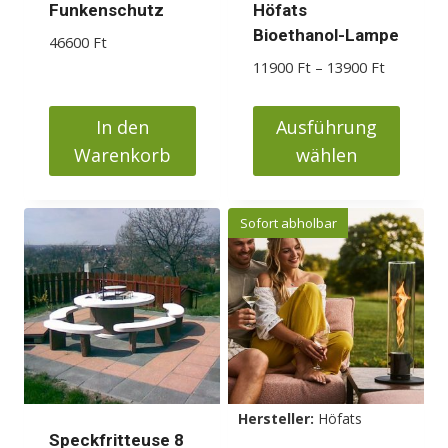
Produktseite
Funkenschutz
Höfats
gewählt
Bioethanol-Lampe
46600
Ft
werden
Preisspan
11900
Ft
–
13900
Ft
11900 Ft
bis
In den
Ausführung
13900 Ft
Warenkorb
wählen
Dieses
Produkt
Sofort abholbar
weist
mehrere
Varianten
auf.
Die
Optionen
können
Hersteller:
Höfats
auf
Speckfritteuse 8