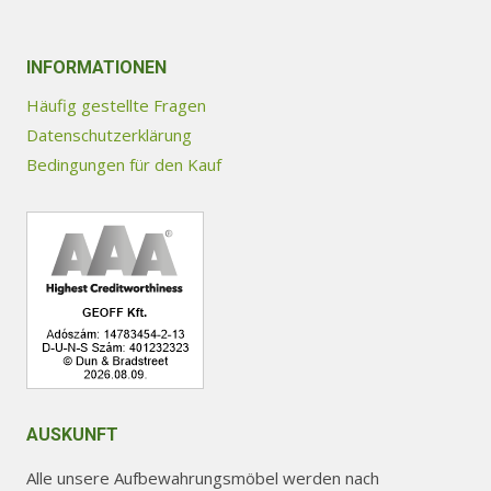
können
können
auf
auf
INFORMATIONEN
der
der
Produktseite
Produktseite
Häufig gestellte Fragen
gewählt
gewählt
Datenschutzerklärung
werden
werden
Bedingungen für den Kauf
AUSKUNFT
Alle unsere Aufbewahrungsmöbel werden nach