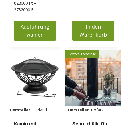
werden
828000
Ft
–
Preisspanne:
2732000
Ft
828000 Ft
bis
Ausführung
In den
2732000 Ft
wählen
Warenkorb
Dieses
Produkt
Sofort abholbar
weist
mehrere
Varianten
auf.
Die
Optionen
können
Hersteller:
Garland
Hersteller:
Höfats
auf
der
Kamin mit
Schutzhülle für