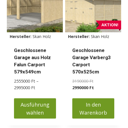
Varianten
auf.
Die
Optionen
AKTION!
können
Hersteller:
Skan Holz
Hersteller:
Skan Holz
auf
der
Geschlossene
Geschlossene
Produktseite
Garage aus Holz
Garage Varberg3
gewählt
Falun Carport
Carport
werden
579x549cm
570x525cm
Ursprünglicher
2555000
Ft
–
3190000
Ft
Preisspanne:
Preis
Aktueller
2995000
Ft
2990000
Ft
2555000 Ft
war:
Preis
bis
3190000 Ft
ist:
Ausführung
In den
2995000 Ft
2990000 Ft.
wählen
Warenkorb
Dieses