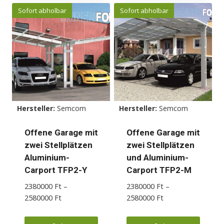
Produkt
Produkt
Sofort abholbar
Sofort abholbar
weist
weist
mehrere
mehrere
Varianten
Varianten
auf.
auf.
Die
Die
Optionen
Optionen
können
können
Hersteller:
Semcom
Hersteller:
Semcom
auf
auf
der
der
Offene Garage mit
Offene Garage mit
Produktseite
Produktseite
zwei Stellplätzen
zwei Stellplätzen
gewählt
gewählt
Aluminium-
und Aluminium-
werden
werden
Carport TFP2-Y
Carport TFP2-M
2380000
Ft
–
2380000
Ft
–
Preisspanne:
Preisspanne:
2580000
Ft
2580000
Ft
2380000 Ft
2380000 Ft
bis
bis