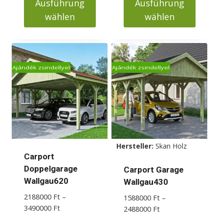
Ausführung
Ausführung
2580000 Ft
2580000 Ft
wählen
wählen
Dieses
Dieses
Produkt
Produkt
weist
weist
Ajándék zsindellyel
Ajándék zsindellyel
mehrere
mehrere
Varianten
Varianten
auf.
auf.
Die
Die
Optionen
Optionen
können
können
Hersteller:
Skan Holz
auf
auf
Carport
der
der
Doppelgarage
Carport Garage
Produktseite
Produktseite
Wallgau620
Wallgau430
gewählt
gewählt
2188000
Ft
–
1588000
Ft
–
werden
werden
Preisspanne:
3490000
Ft
Preisspanne:
2488000
Ft
2188000 Ft