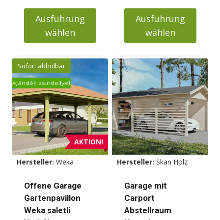
1588000 Ft
bis
bis
Ausführung
Ausführung
3490000 Ft
2488000 Ft
wählen
wählen
Dieses
Dieses
Produkt
Produkt
Sofort abholbar
weist
weist
Ajándék zsindellyel
mehrere
mehrere
Varianten
Varianten
auf.
auf.
Die
Die
Optionen
Optionen
AKTION!
können
können
Hersteller:
Weka
Hersteller:
Skan Holz
auf
auf
der
der
Offene Garage
Garage mit
Produktseite
Produktseite
Gartenpavillon
Carport
gewählt
gewählt
Weka saletli
Abstellraum