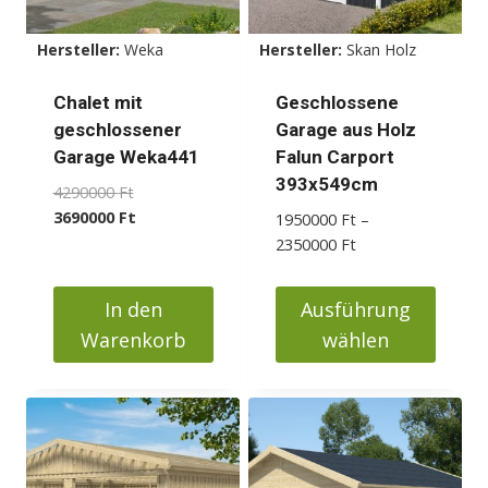
Hersteller:
Weka
Hersteller:
Skan Holz
Chalet mit
Geschlossene
geschlossener
Garage aus Holz
Garage Weka441
Falun Carport
393x549cm
Ursprünglicher
4290000
Ft
Preis
Aktueller
3690000
Ft
1950000
Ft
–
war:
Preis
Preisspanne:
2350000
Ft
4290000 Ft
ist:
1950000 Ft
3690000 Ft.
bis
In den
Ausführung
2350000 Ft
Warenkorb
wählen
Dieses
Produkt
weist
mehrere