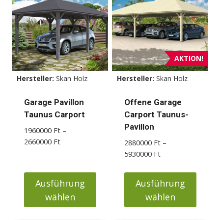
mehrere
Varianten
auf.
Die
Optionen
AKTION!
können
Hersteller:
Skan Holz
Hersteller:
Skan Holz
auf
der
Garage Pavillon
Offene Garage
Produktseite
Taunus Carport
Carport Taunus-
gewählt
Pavillon
1960000
Ft
–
werden
Preisspanne:
2660000
Ft
2880000
Ft
–
1960000 Ft
Preisspanne:
5930000
Ft
bis
2880000 Ft
2660000 Ft
bis
Ausführung
Ausführung
5930000 Ft
wählen
wählen
Dieses
Dieses