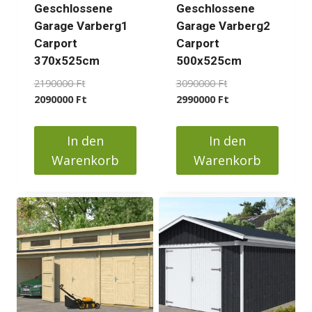
der
Geschlossene
Geschlossene
Produktseite
Garage Varberg1
Garage Varberg2
gewählt
Carport
Carport
werden
370x525cm
500x525cm
Ursprünglicher
Ursprünglicher
2190000
Ft
3090000
Ft
Preis
Aktueller
Preis
Aktueller
2090000
Ft
2990000
Ft
war:
Preis
war:
Preis
2190000 Ft
ist:
3090000 Ft
ist:
In den
In den
2090000 Ft.
2990000 Ft.
Warenkorb
Warenkorb