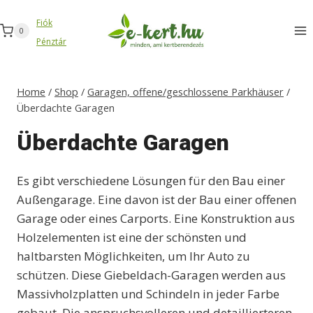
Zum
Fiók
Inhalt
0
Pénztár
springen
Home
/
Shop
/
Garagen, offene/geschlossene Parkhäuser
/
Überdachte Garagen
Überdachte Garagen
Es gibt verschiedene Lösungen für den Bau einer
Außengarage. Eine davon ist der Bau einer offenen
Garage oder eines Carports. Eine Konstruktion aus
Holzelementen ist eine der schönsten und
haltbarsten Möglichkeiten, um Ihr Auto zu
schützen. Diese Giebeldach-Garagen werden aus
Massivholzplatten und Schindeln in jeder Farbe
gebaut. Die anspruchsvolleren und detaillierteren