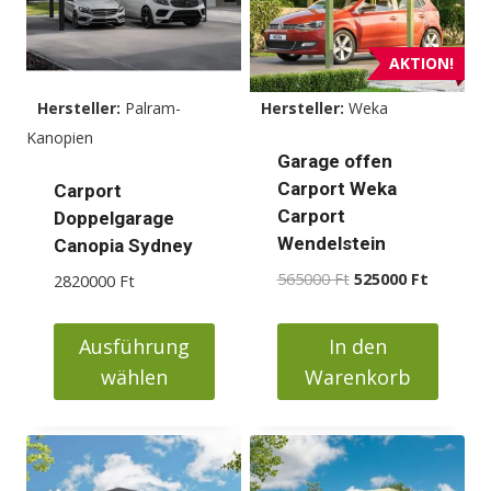
AKTION!
Hersteller:
Palram-
Hersteller:
Weka
Kanopien
Garage offen
Carport Weka
Carport
Carport
Doppelgarage
Wendelstein
Canopia Sydney
Ursprünglicher
Aktueller
565000
Ft
525000
Ft
2820000
Ft
Preis
Preis
war:
ist:
Ausführung
In den
565000 Ft
525000 F
wählen
Warenkorb
Dieses
Produkt
weist