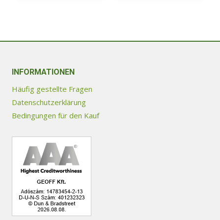
Produkt
weist
mehrere
Varianten
auf.
Die
INFORMATIONEN
Optionen
Häufig gestellte Fragen
können
Datenschutzerklärung
auf
Bedingungen für den Kauf
der
Produktseite
gewählt
werden