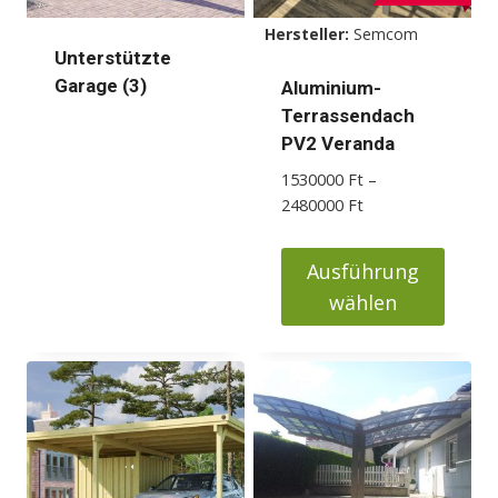
Hersteller:
Semcom
Unterstützte
Garage
(3)
Aluminium-
Terrassendach
PV2 Veranda
1530000
Ft
–
Preisspanne:
2480000
Ft
1530000 Ft
bis
Ausführung
2480000 Ft
wählen
Dieses
Produkt
weist
mehrere
Varianten
auf.