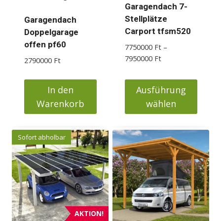
der
der
Garagendach 7-
Produktseite
Produktseite
Stellplätze
Garagendach
gewählt
gewählt
Carport tfsm520
Doppelgarage
werden
werden
offen pf60
7750000
Ft
–
Preisspanne:
7950000
Ft
2790000
Ft
7750000 Ft
bis
In den
Ausführung
7950000 Ft
Warenkorb
wählen
Dieses
Produkt
Sofort abholbar
weist
mehrere
Varianten
auf.
Die
Optionen
AKTION!