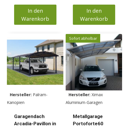
In den
In den
Warenkorb
Warenkorb
Sofort abholbar
Hersteller:
Palram-
Hersteller:
Ximax
Kanopien
Aluminium-Garagen
Garagendach
Metallgarage
Arcadia-Pavillon in
Portoforte60