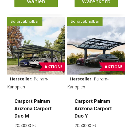
wählen
Warenkorb
Dieses
Produkt
Sofort abholbar
Sofort abholbar
weist
mehrere
Varianten
auf.
Die
Optionen
AKTION!
AKTION!
können
Hersteller:
Palram-
Hersteller:
Palram-
auf
Kanopien
Kanopien
der
Produktseite
Carport Palram
Carport Palram
gewählt
Arizona Carport
Arizona Carport
werden
Duo M
Duo Y
2050000
Ft
2050000
Ft