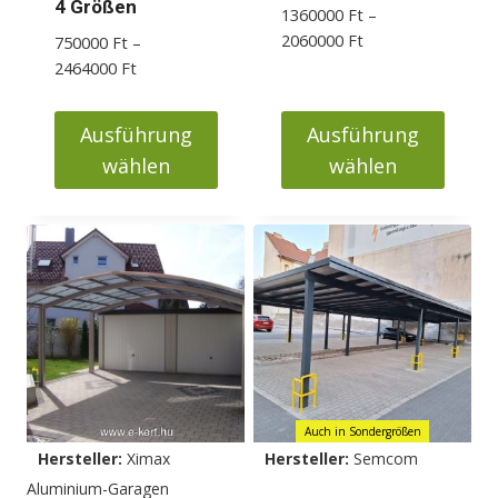
4 Größen
1360000
Ft
–
Preisspanne:
2060000
Ft
750000
Ft
–
1360000 Ft
Preisspanne:
2464000
Ft
bis
750000 Ft
2060000 Ft
bis
Ausführung
Ausführung
2464000 Ft
wählen
wählen
Dieses
Dieses
Produkt
Produkt
weist
weist
mehrere
mehrere
Varianten
Varianten
auf.
auf.
Die
Die
Optionen
Optionen
Auch in Sondergrößen
können
können
Hersteller:
Ximax
Hersteller:
Semcom
auf
auf
Aluminium-Garagen