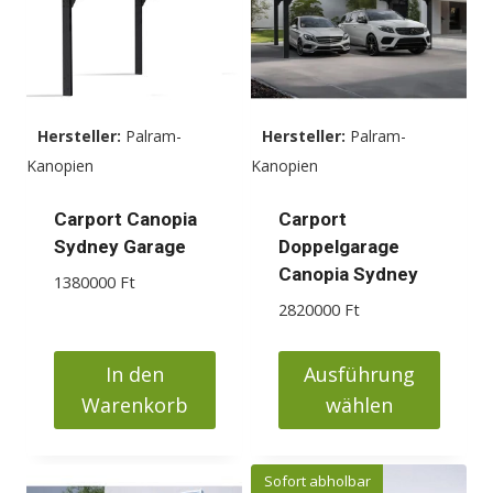
Hersteller:
Palram-
Hersteller:
Palram-
Kanopien
Kanopien
Carport Canopia
Carport
Sydney Garage
Doppelgarage
Canopia Sydney
1380000
Ft
2820000
Ft
In den
Ausführung
Warenkorb
wählen
Dieses
Produkt
Sofort abholbar