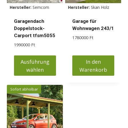
können
Hersteller:
Semcom
Hersteller:
Skan Holz
auf
der
Garagendach
Garage für
Produktseite
Doppelstock-
Wohnwagen 243/1
gewählt
Carport tfsm5055
1780000
Ft
werden
1990000
Ft
Ausführung
In den
wählen
Warenkorb
Dieses
Produkt
Sofort abholbar
weist
mehrere
Varianten
auf.
Die