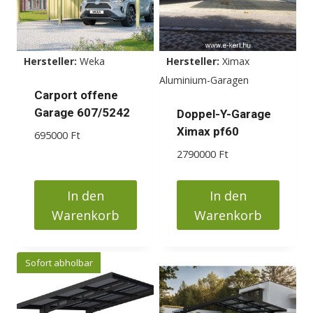
Die
Optionen
können
Hersteller:
Weka
Hersteller:
Ximax
auf
Aluminium-Garagen
der
Carport offene
Produktseite
Garage 607/5242
Doppel-Y-Garage
gewählt
Ximax pf60
695000
Ft
werden
2790000
Ft
In den
In den
Warenkorb
Warenkorb
Sofort abholbar