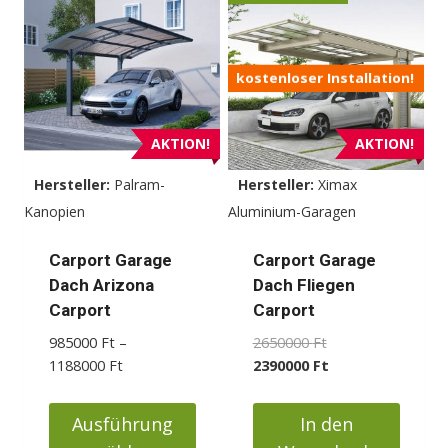
weist
mehrere
Varianten
kostenloser Installation!
auf.
Die
Optionen
AKTION!
AKTION!
können
Hersteller:
Palram-
Hersteller:
Ximax
auf
Kanopien
Aluminium-Garagen
der
Produktseite
Carport Garage
Carport Garage
gewählt
Dach Arizona
Dach Fliegen
werden
Carport
Carport
Ursprünglicher
985000
Ft
–
2650000
Ft
Preisspanne:
Preis
Aktueller
1188000
Ft
2390000
Ft
985000 Ft
war:
Preis
bis
2650000 Ft
ist:
Ausführung
In den
1188000 Ft
2390000 Ft.