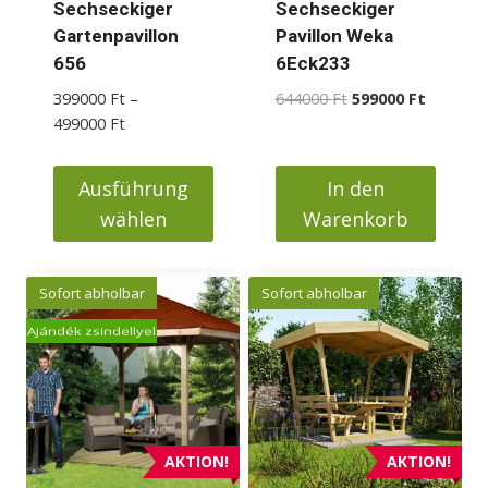
Sechseckiger
Sechseckiger
Produktseite
Gartenpavillon
Pavillon Weka
gewählt
656
6Eck233
werden
Ursprünglicher
Aktueller
399000
Ft
–
644000
Ft
599000
Ft
Preisspanne:
Preis
Preis
499000
Ft
399000 Ft
war:
ist:
bis
644000 Ft
599000 F
Ausführung
In den
499000 Ft
wählen
Warenkorb
Dieses
Produkt
Sofort abholbar
Sofort abholbar
weist
Ajándék zsindellyel
mehrere
Varianten
auf.
Die
Optionen
AKTION!
AKTION!