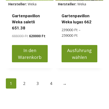
können
Hersteller:
Weka
Hersteller:
Weka
auf
der
Gartenpavillon
Gartenpavillon
Produktseite
Weka saletli
Weka lugas 662
gewählt
651.38
239000
Ft
–
werden
Preisspanne:
259000
Ft
Ursprünglicher
Aktueller
688000
Ft
620000
Ft
239000 Ft
Preis
Preis
bis
war:
ist:
In den
Ausführung
259000 Ft
688000 Ft
620000 Ft.
Warenkorb
wählen
Dieses
Produkt
weist
1
2
3
4
→
mehrere
Varianten
auf.
Die