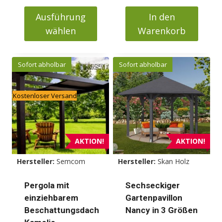
bis
Ausführung
In den
2464000 Ft
wählen
Warenkorb
Dieses
Produkt
Sofort abholbar
Sofort abholbar
weist
mehrere
Kostenloser Versand
Varianten
auf.
Die
Optionen
AKTION!
AKTION!
können
Hersteller:
Semcom
Hersteller:
Skan Holz
auf
der
Pergola mit
Sechseckiger
Produktseite
einziehbarem
Gartenpavillon
gewählt
Beschattungsdach
Nancy in 3 Größen
werden