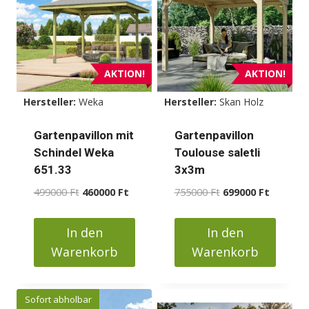
Varianten
auf.
Die
Optionen
AKTION!
AKTION!
können
Hersteller:
Weka
Hersteller:
Skan Holz
auf
der
Gartenpavillon mit
Gartenpavillon
Produktseite
Schindel Weka
Toulouse saletli
gewählt
651.33
3x3m
werden
Ursprünglicher
Aktueller
Ursprünglicher
Aktueller
499000
Ft
460000
Ft
755000
Ft
699000
Ft
Preis
Preis
Preis
Preis
war:
ist:
war:
ist:
In den
In den
499000 Ft
460000 Ft.
755000 Ft
699000 F
Warenkorb
Warenkorb
Sofort abholbar