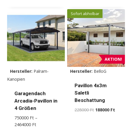
Dieses
Produkt
Sofort abholbar
weist
mehrere
Varianten
auf.
Die
Optionen
AKTION!
können
Hersteller:
Palram-
Hersteller:
BelloG
auf
Kanopien
der
Pavillon 4x3m
Produktseite
Saletli
Garagendach
gewählt
Beschattung
Arcadia-Pavillon in
werden
4 Größen
Ursprünglicher
Aktueller
228000
Ft
188000
Ft
Preis
Preis
750000
Ft
–
war:
ist:
Preisspanne:
2464000
Ft
228000 Ft
188000 F
750000 Ft