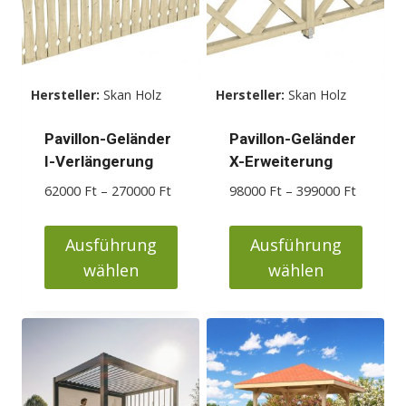
Hersteller:
Skan Holz
Hersteller:
Skan Holz
Pavillon-Geländer
Pavillon-Geländer
I-Verlängerung
X-Erweiterung
Preisspanne:
Preisspa
62000
Ft
–
270000
Ft
98000
Ft
–
399000
Ft
62000 Ft
98000 F
bis
bis
Ausführung
Ausführung
270000 Ft
399000 
wählen
wählen
Dieses
Dieses
Produkt
Produkt
weist
weist
mehrere
mehrere
Varianten
Varianten