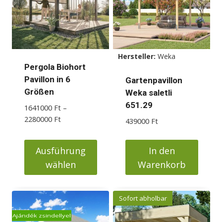
auf.
auf.
Die
Die
Optionen
Optionen
können
können
Hersteller:
Weka
auf
auf
Pergola Biohort
der
der
Pavillon in 6
Gartenpavillon
Produktseite
Produktseite
Größen
Weka saletli
gewählt
gewählt
651.29
1641000
Ft
–
werden
werden
Preisspanne:
2280000
Ft
439000
Ft
1641000 Ft
bis
Ausführung
In den
2280000 Ft
wählen
Warenkorb
Dieses
Produkt
Sofort abholbar
weist
Ajándék zsindellyel
mehrere