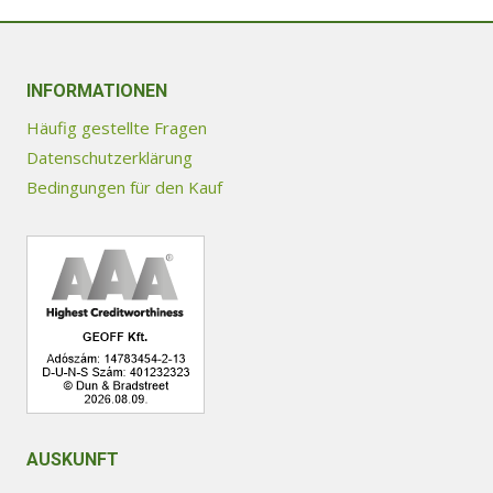
Optionen
können
auf
INFORMATIONEN
der
Produktseite
Häufig gestellte Fragen
gewählt
Datenschutzerklärung
werden
Bedingungen für den Kauf
AUSKUNFT