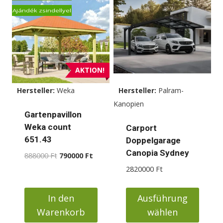
Ajándék zsindellyel
AKTION!
Hersteller:
Weka
Hersteller:
Palram-
Kanopien
Gartenpavillon
Weka count
Carport
651.43
Doppelgarage
Canopia Sydney
Ursprünglicher
Aktueller
888000
Ft
790000
Ft
Preis
Preis
2820000
Ft
war:
ist:
888000 Ft
790000 Ft.
In den
Ausführung
Warenkorb
wählen