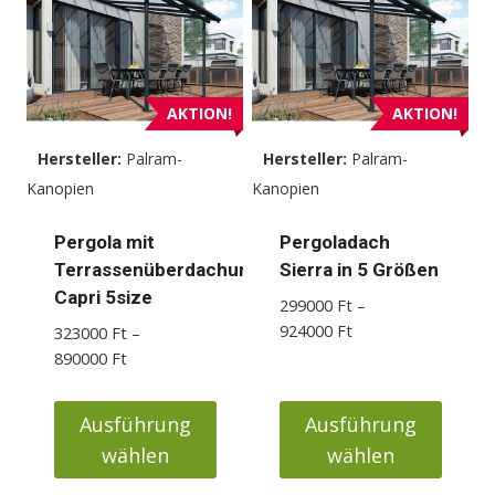
Varianten
Varianten
auf.
auf.
Die
Die
Optionen
Optionen
AKTION!
AKTION!
können
können
Hersteller:
Palram-
Hersteller:
Palram-
auf
auf
Kanopien
Kanopien
der
der
Produktseite
Produktseite
Pergola mit
Pergoladach
gewählt
gewählt
Terrassenüberdachung
Sierra in 5 Größen
werden
werden
Capri 5size
299000
Ft
–
Preisspanne:
924000
Ft
323000
Ft
–
299000 Ft
Preisspanne:
890000
Ft
bis
323000 Ft
924000 Ft
bis
Ausführung
Ausführung
890000 Ft
wählen
wählen
Dieses
Dieses