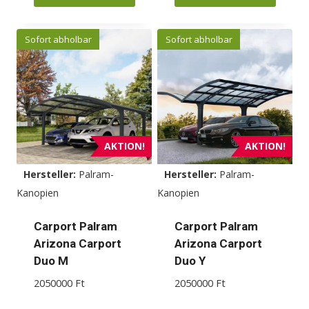
Dieses
Dieses
Produkt
Produkt
Sofort abholbar
Sofort abholbar
weist
weist
mehrere
mehrere
Varianten
Varianten
auf.
auf.
Die
Die
Optionen
Optionen
AKTION!
AKTION!
können
können
Hersteller:
Palram-
Hersteller:
Palram-
auf
auf
Kanopien
Kanopien
der
der
Produktseite
Produktseite
Carport Palram
Carport Palram
gewählt
gewählt
Arizona Carport
Arizona Carport
werden
werden
Duo M
Duo Y
2050000
Ft
2050000
Ft