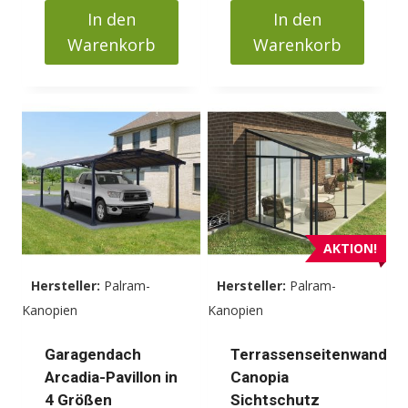
In den
In den
Warenkorb
Warenkorb
AKTION!
Hersteller:
Palram-
Hersteller:
Palram-
Kanopien
Kanopien
Garagendach
Terrassenseitenwand
Arcadia-Pavillon in
Canopia
4 Größen
Sichtschutz