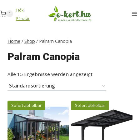
Zum
Fiók
Inhalt
0
Pénztár
springen
Home
/
Shop
/
Palram Canopia
Palram Canopia
Alle 15 Ergebnisse werden angezeigt
Sofort abholbar
Sofort abholbar