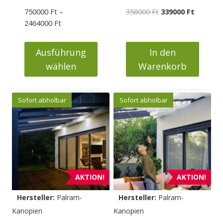
Ursprünglicher
Aktueller
750000
Ft
–
358000
Ft
339000
Ft
Preisspanne:
Preis
Preis
2464000
Ft
750000 Ft
war:
ist:
bis
358000 Ft
339000 F
Ausführung
In den
2464000 Ft
wählen
Warenkorb
Dieses
Produkt
Sofort abholbar
Sofort abholbar
weist
mehrere
Varianten
auf.
Die
Optionen
AKTION!
AKTION!
können
Hersteller:
Palram-
Hersteller:
Palram-
auf
Kanopien
Kanopien
der