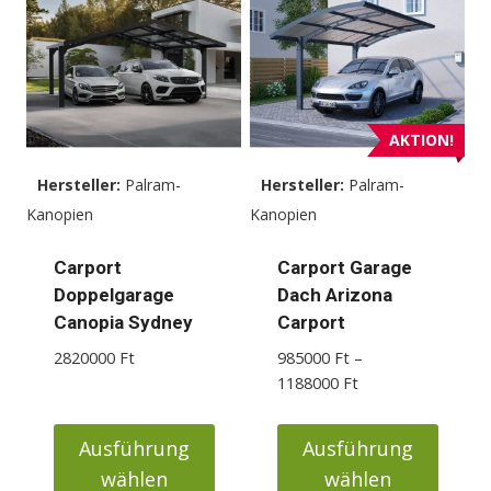
mehrere
Varianten
auf.
Die
Optionen
AKTION!
können
Hersteller:
Palram-
Hersteller:
Palram-
auf
Kanopien
Kanopien
der
Produktseite
Carport
Carport Garage
gewählt
Doppelgarage
Dach Arizona
werden
Canopia Sydney
Carport
2820000
Ft
985000
Ft
–
Preisspanne:
1188000
Ft
985000 Ft
bis
Ausführung
Ausführung
1188000 Ft
wählen
wählen