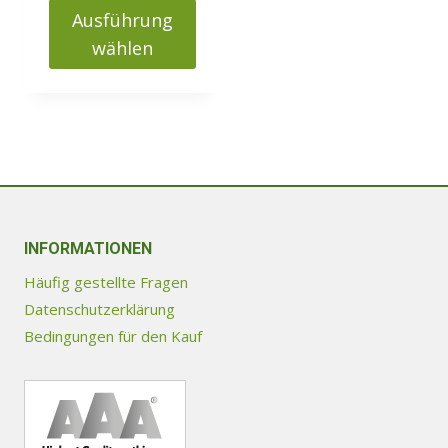
bis
Ausführung
1079000 Ft
wählen
Dieses
Produkt
weist
mehrere
Varianten
auf.
Die
INFORMATIONEN
Optionen
Häufig gestellte Fragen
können
Datenschutzerklärung
auf
Bedingungen für den Kauf
der
Produktseite
gewählt
werden