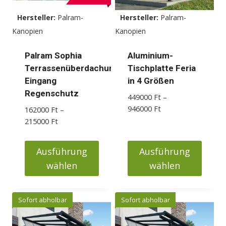
können
Hersteller:
Palram-
Hersteller:
Palram-
auf
Kanopien
Kanopien
der
Produktseite
Palram Sophia
Aluminium-
gewählt
Terrassenüberdachung
Tischplatte Feria
werden
Eingang
in 4 Größen
Regenschutz
449000
Ft
–
Preisspanne:
946000
Ft
162000
Ft
–
449000 Ft
Preisspanne:
215000
Ft
bis
162000 Ft
946000 Ft
bis
Ausführung
Ausführung
215000 Ft
wählen
wählen
Dieses
Dieses
Produkt
Produkt
Sofort abholbar
Sofort abholbar
weist
weist
mehrere
mehrere