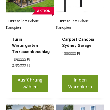
AKTION!
Hersteller:
Palram-
Hersteller:
Palram-
Kanopien
Kanopien
Turin
Carport Canopia
Wintergarten
Sydney Garage
Terrassenbeschlag
1380000
Ft
1890000
Ft
–
Preisspanne:
2795000
Ft
1890000 Ft
bis
Ausführung
In den
2795000 Ft
wählen
Warenkorb
Dieses
Produkt
weist