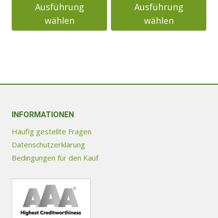
Ausführung
Ausführung
1555000
wählen
wählen
Dieses
Dieses
Produkt
Produkt
weist
weist
mehrere
mehrere
Varianten
Varianten
auf.
auf.
Die
INFORMATIONEN
Die
Optionen
Optionen
Häufig gestellte Fragen
können
können
Datenschutzerklärung
auf
auf
Bedingungen für den Kauf
der
der
Produktseite
Produktseite
gewählt
gewählt
werden
werden