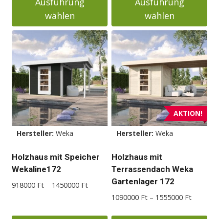
Ausführung
Ausführung
6888000 Ft
2450000
wählen
wählen
Dieses
Dieses
Produkt
Produkt
weist
weist
mehrere
mehrere
Varianten
Varianten
auf.
auf.
Die
Die
AKTION!
Optionen
Optionen
Hersteller:
Weka
Hersteller:
Weka
können
können
auf
auf
Holzhaus mit Speicher
Holzhaus mit
der
der
Wekaline172
Terrassendach Weka
Produktseite
Produktseite
Gartenlager 172
Preisspanne:
918000
Ft
–
1450000
Ft
gewählt
gewählt
918000 Ft
Preisspa
1090000
Ft
–
1555000
Ft
werden
werden
bis
1090000
1450000 Ft
bis