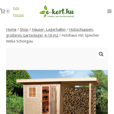
Zum
Fiók
Inhalt
0
Pénztár
springen
Home
/
Shop
/
Häuser, Lagerhallen
/
Holzschuppen,
größeres Gartenlager 4-16 m2
/
Holzhaus mit Speicher
Weka Schongau