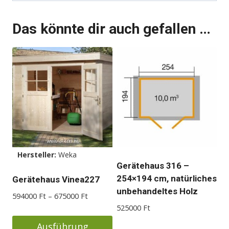
Das könnte dir auch gefallen …
Hersteller:
Weka
Gerätehaus 316 –
254×194 cm, natürliches
Gerätehaus Vinea227
unbehandeltes Holz
Preisspanne:
594000
Ft
–
675000
Ft
594000 Ft
525000
Ft
bis
Ausführung