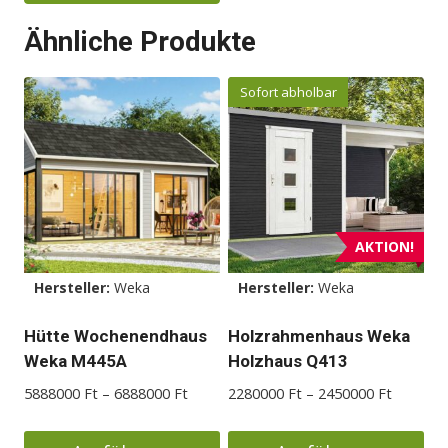
Dieses
Ähnliche Produkte
Produkt
weist
Sofort abholbar
mehrere
Varianten
auf.
Die
Optionen
können
AKTION!
auf
der
Hersteller:
Weka
Hersteller:
Weka
Produktseite
Hütte Wochenendhaus
Holzrahmenhaus Weka
gewählt
Weka M445A
Holzhaus Q413
werden
Preisspanne:
Preisspa
5888000
Ft
–
6888000
Ft
2280000
Ft
–
2450000
Ft
5888000 Ft
2280000
bis
bis