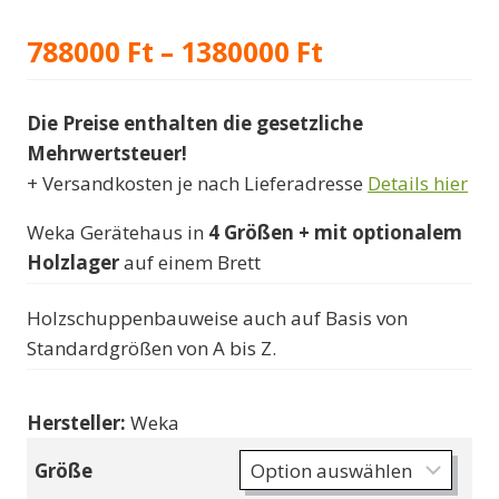
Preisspanne:
788000
Ft
–
1380000
Ft
788000 Ft
Die Preise enthalten die gesetzliche
bis
Mehrwertsteuer!
1380000 Ft
+ Versandkosten je nach Lieferadresse
Details hier
Weka Gerätehaus in
4 Größen + mit optionalem
Holzlager
auf einem Brett
Holzschuppenbauweise auch auf Basis von
Standardgrößen von A bis Z.
Hersteller:
Weka
Größe