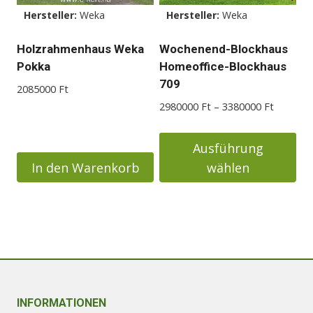
Hersteller:
Weka
Hersteller:
Weka
Holzrahmenhaus Weka
Wochenend-Blockhaus
Pokka
Homeoffice-Blockhaus
709
2085000
Ft
Preisspa
2980000
Ft
–
3380000
Ft
2980000
bis
Ausführung
3380000
In den Warenkorb
wählen
Dieses
Produkt
weist
mehrere
Varianten
auf.
Die
INFORMATIONEN