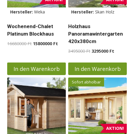
Hersteller:
Weka
Hersteller:
Skan Holz
Wochenend-Chalet
Holzhaus
Platinum Blockhaus
Panoramawintergarten
420x380cm
Ursprünglicher
Aktueller
16680000
Ft
15800000
Ft
Preis
Preis
Ursprünglicher
Aktueller
3495000
Ft
3295000
Ft
war:
ist:
Preis
Preis
16680000 Ft
15800000 Ft.
war:
ist:
In den Warenkorb
In den Warenkorb
3495000 Ft
3295000 F
Sofort abholbar
AKTION!