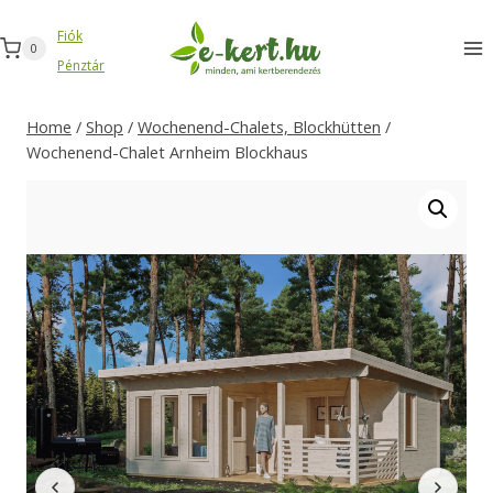
Zum
Fiók
Inhalt
0
Pénztár
springen
Home
/
Shop
/
Wochenend-Chalets, Blockhütten
/
Wochenend-Chalet Arnheim Blockhaus