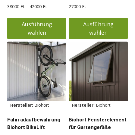
Preisspanne:
38000
Ft
–
42000
Ft
27000
Ft
38000 Ft
bis
Ausführung
Ausführung
42000 Ft
wählen
wählen
Dieses
Dieses
Produkt
Produkt
weist
weist
mehrere
mehrere
Varianten
Varianten
auf.
auf.
Die
Die
Optionen
Optionen
Hersteller:
Biohort
Hersteller:
Biohort
können
können
auf
auf
Fahrradaufbewahrung
Biohort Fensterelement
der
der
Biohort BikeLift
für Gartengefäße
Produktseite
Produktseite