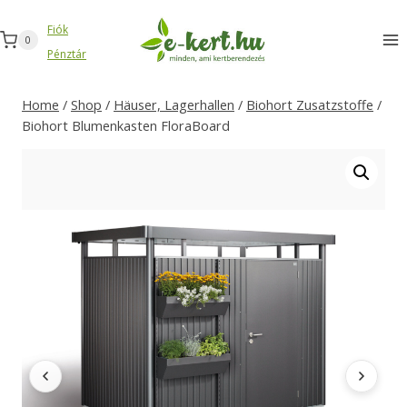
Zum
Fiók
Inhalt
0
Pénztár
springen
Home
/
Shop
/
Häuser, Lagerhallen
/
Biohort Zusatzstoffe
/
Biohort Blumenkasten FloraBoard