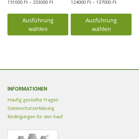
Preisspanne:
Preisspann
151000
Ft
–
233000
Ft
124000
Ft
–
137000
Ft
gewählt
gewählt
151000 Ft
124000 Ft
werden
werden
bis
bis
Ausführung
Ausführung
233000 Ft
137000 Ft
wählen
wählen
Dieses
Dieses
Produkt
Produkt
weist
weist
mehrere
mehrere
Varianten
Varianten
auf.
auf.
Die
INFORMATIONEN
Die
Optionen
Optionen
Häufig gestellte Fragen
können
können
Datenschutzerklärung
auf
auf
Bedingungen für den Kauf
der
der
Produktseite
Produktseite