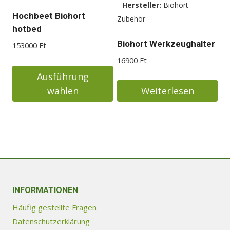
Hersteller:
Biohort
können
Hochbeet Biohort
Zubehör
auf
hotbed
der
Biohort Werkzeughalter
153000
Ft
Produktseite
16900
Ft
gewählt
Ausführung
werden
wählen
Weiterlesen
Dieses
Produkt
weist
mehrere
Varianten
auf.
Die
INFORMATIONEN
Optionen
Häufig gestellte Fragen
können
Datenschutzerklärung