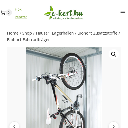
Zum
Fiók
Inhalt
0
Pénztár
springen
Home
/
Shop
/
Häuser, Lagerhallen
/
Biohort Zusatzstoffe
/
Biohort Fahrradträger