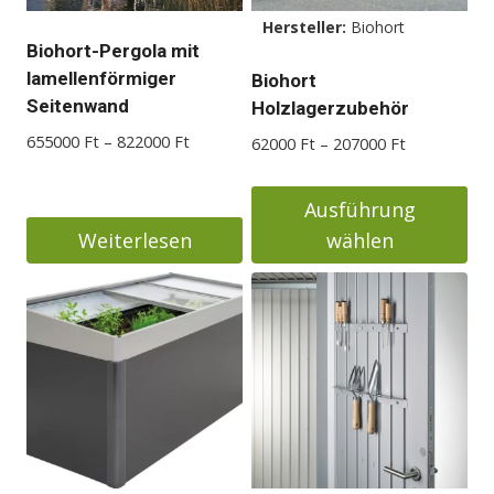
Hersteller:
Biohort
Biohort-Pergola mit
lamellenförmiger
Biohort
Seitenwand
Holzlagerzubehör
Preisspanne:
655000
Ft
–
822000
Ft
Preisspanne
62000
Ft
–
207000
Ft
655000 Ft
62000 Ft
bis
bis
Ausführung
822000 Ft
207000 Ft
Weiterlesen
wählen
Dieses
Produkt
weist
mehrere
Varianten
auf.
Die
Optionen