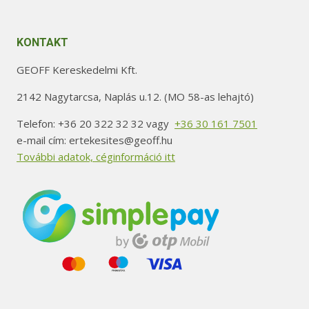
KONTAKT
GEOFF Kereskedelmi Kft.
2142 Nagytarcsa, Naplás u.12. (MO 58-as lehajtó)
Telefon: +36 20 322 32 32 vagy
+36 30 161 7501
e-mail cím: ertekesites@geoff.hu
További adatok, céginformáció itt