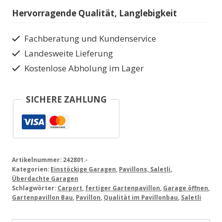
Carport
Hervorragende Qualität, Langlebigkeit
Menge
Fachberatung und Kundenservice
Landesweite Lieferung
Kostenlose Abholung im Lager
SICHERE ZAHLUNG
Artikelnummer:
242801.-
Kategorien:
Einstöckige Garagen
,
Pavillons, Saletli
,
Überdachte Garagen
Schlagwörter:
Carport
,
fertiger Gartenpavillon
,
Garage öffnen
,
Gartenpavillon Bau
,
Pavillon
,
Qualität im Pavillonbau
,
Saletli