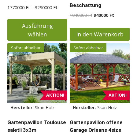
Beschattung
Preisspanne:
1770000
Ft
–
3290000
Ft
1770000 Ft
Ursprünglicher
Aktueller
1040000
Ft
940000
Ft
bis
Preis
Preis
Ausführung
3290000 Ft
war:
ist:
wählen
In den Warenkorb
1040000 Ft
940000 Ft.
Dieses
Sofort abholbar
Sofort abholbar
Produkt
weist
mehrere
Varianten
auf.
Die
AKTION!
AKTION!
Optionen
Hersteller:
Skan Holz
Hersteller:
Skan Holz
können
auf
Gartenpavillon Toulouse
Gartenpavillon offene
der
saletli 3x3m
Garage Orleans 4size
Produktseite