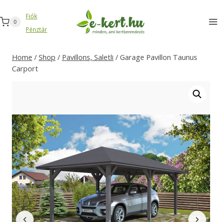
Zum
Fiók
Inhalt
0
Pénztár
springen
Home
/
Shop
/
Pavillons, Saletli
/
Garage Pavillon Taunus
Carport