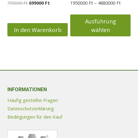
Ursprünglicher
Aktueller
Preisspa
755000
Ft
699000
Ft
1950000
Ft
–
4880000
Ft
gewählt
Preis
Preis
1950000
werden
war:
ist:
bis
Ausführung
755000 Ft
699000 Ft.
4880000
In den Warenkorb
wählen
Dieses
Produkt
weist
mehrere
Varianten
auf.
Die
INFORMATIONEN
Optionen
Häufig gestellte Fragen
können
Datenschutzerklärung
auf
Bedingungen für den Kauf
der
Produktseite