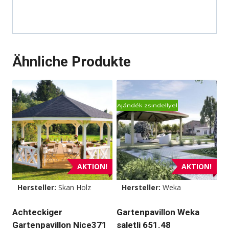
Ähnliche Produkte
Ajándék zsindellyel
AKTION!
AKTION!
Hersteller:
Skan Holz
Hersteller:
Weka
Achteckiger
Gartenpavillon Weka
Gartenpavillon Nice371
saletli 651.48