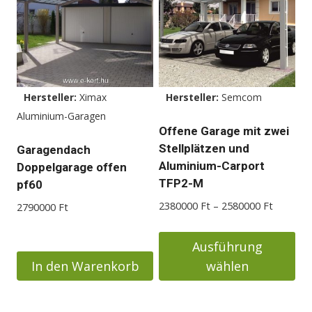
mehrere
mehrere
Varianten
Varianten
auf.
auf.
Die
Die
Optionen
Optionen
Hersteller:
Ximax
Hersteller:
Semcom
können
können
Aluminium-Garagen
auf
auf
Offene Garage mit zwei
der
der
Stellplätzen und
Garagendach
Produktseite
Produktseite
Aluminium-Carport
Doppelgarage offen
gewählt
gewählt
TFP2-M
pf60
werden
werden
Preisspa
2380000
Ft
–
2580000
Ft
2790000
Ft
2380000
bis
Ausführung
2580000
In den Warenkorb
wählen
Dieses
Produkt