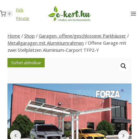
Zum
Fiók
Inhalt
0
Pénztár
springen
Home
/
Shop
/
Garagen, offene/geschlossene Parkhäuser
/
Metallgaragen mit Aluminiumrahmen
/
Offene Garage mit
zwei Stellplätzen Aluminium-Carport TFP2-Y
Sofort abholbar