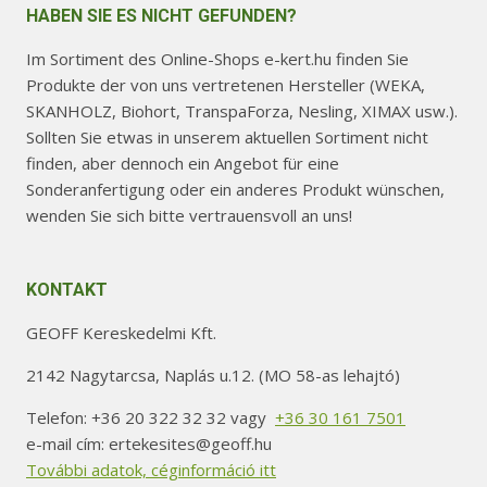
HABEN SIE ES NICHT GEFUNDEN?
Im Sortiment des Online-Shops e-kert.hu finden Sie
Produkte der von uns vertretenen Hersteller (WEKA,
SKANHOLZ, Biohort, TranspaForza, Nesling, XIMAX usw.).
Sollten Sie etwas in unserem aktuellen Sortiment nicht
finden, aber dennoch ein Angebot für eine
Sonderanfertigung oder ein anderes Produkt wünschen,
wenden Sie sich bitte vertrauensvoll an uns!
KONTAKT
GEOFF Kereskedelmi Kft.
2142 Nagytarcsa, Naplás u.12. (MO 58-as lehajtó)
Telefon: +36 20 322 32 32 vagy
+36 30 161 7501
e-mail cím: ertekesites@geoff.hu
További adatok, céginformáció itt