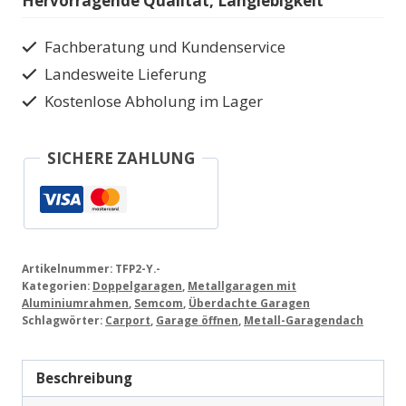
Hervorragende Qualität, Langlebigkeit
Stellplätzen
Aluminium-
Fachberatung und Kundenservice
Carport
Landesweite Lieferung
TFP2-
Kostenlose Abholung im Lager
Y
Menge
SICHERE ZAHLUNG
Artikelnummer:
TFP2-Y.-
Kategorien:
Doppelgaragen
,
Metallgaragen mit
Aluminiumrahmen
,
Semcom
,
Überdachte Garagen
Schlagwörter:
Carport
,
Garage öffnen
,
Metall-Garagendach
Beschreibung