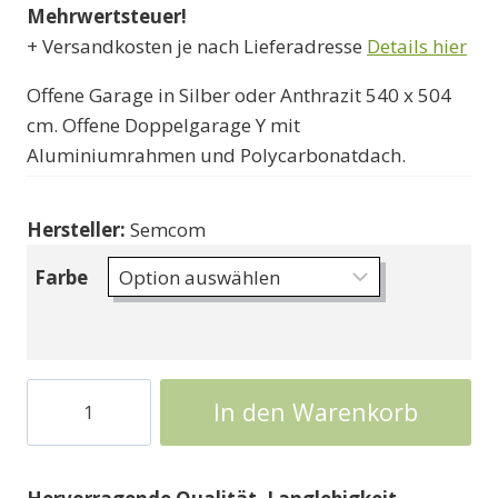
bis
Mehrwertsteuer!
2580000 Ft
+ Versandkosten je nach Lieferadresse
Details hier
Offene Garage in Silber oder Anthrazit 540 x 504
cm. Offene Doppelgarage Y mit
Aluminiumrahmen und Polycarbonatdach.
Hersteller:
Semcom
Farbe
Offene
In den Warenkorb
Garage
mit
zwei