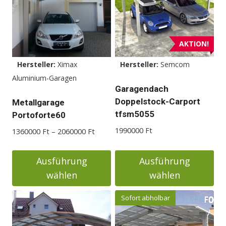
AKTION!
Hersteller:
Ximax
Hersteller:
Semcom
Aluminium-Garagen
Garagendach
Doppelstock-Carport
Metallgarage
tfsm5055
Portoforte60
1990000
Ft
Preisspanne:
1360000
Ft
–
2060000
Ft
1360000 Ft
bis
Ausführung
Ausführung
2060000 Ft
wählen
wählen
Dieses
Dieses
Sofort abholbar
Produkt
Produkt
weist
weist