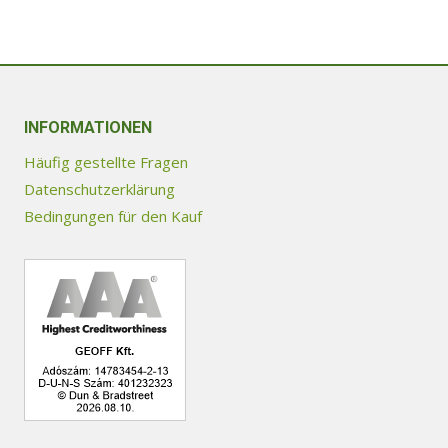
weist
mehrere
Varianten
auf.
INFORMATIONEN
Die
Optionen
Häufig gestellte Fragen
können
Datenschutzerklärung
auf
Bedingungen für den Kauf
der
Produktseite
gewählt
werden