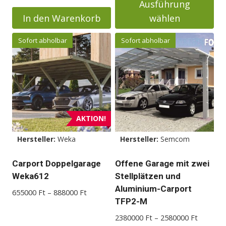
Ausführung
7950000
In den Warenkorb
wählen
Dieses
Sofort abholbar
Sofort abholbar
Produkt
weist
mehrere
Varianten
auf.
Die
AKTION!
Optionen
Hersteller:
Weka
Hersteller:
Semcom
können
auf
Carport Doppelgarage
Offene Garage mit zwei
der
Weka612
Stellplätzen und
Produktseite
Aluminium-Carport
Preisspanne:
655000
Ft
–
888000
Ft
gewählt
TFP2-M
655000 Ft
werden
bis
Preisspa
2380000
Ft
–
2580000
Ft