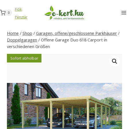
Zum
Fiók
Inhalt
0
Pénztár
springen
Home
/
Shop
/
Garagen, offene/geschlossene Parkhäuser
/
Doppelgaragen
/
Offene Garage Duo 618 Carport in
verschiedenen Größen
Sofort abholbar