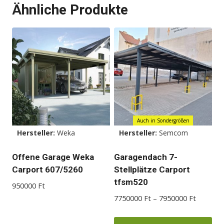
Ähnliche Produkte
Produkt
weist
mehrere
Varianten
auf.
Die
Optionen
können
auf
Auch in Sondergrößen
der
Hersteller:
Weka
Hersteller:
Semcom
Produktseite
Offene Garage Weka
Garagendach 7-
gewählt
Carport 607/5260
Stellplätze Carport
werden
tfsm520
950000
Ft
Preisspa
7750000
Ft
–
7950000
Ft
7750000
bis