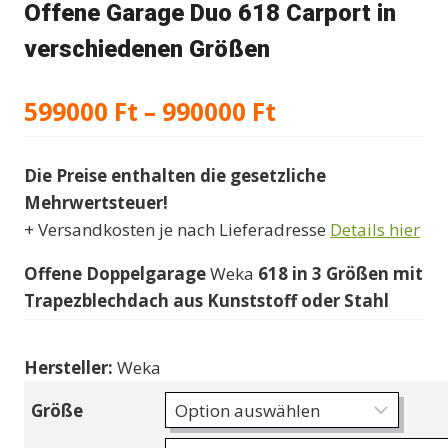
Offene Garage Duo 618 Carport in
verschiedenen Größen
Preisspanne:
599000
Ft
–
990000
Ft
599000 Ft
Die Preise enthalten die gesetzliche
bis
Mehrwertsteuer!
990000 Ft
+ Versandkosten je nach Lieferadresse
Details hier
Offene Doppelgarage
Weka
618
in
3
Größen mit
Trapezblechdach aus Kunststoff oder Stahl
Hersteller:
Weka
Größe