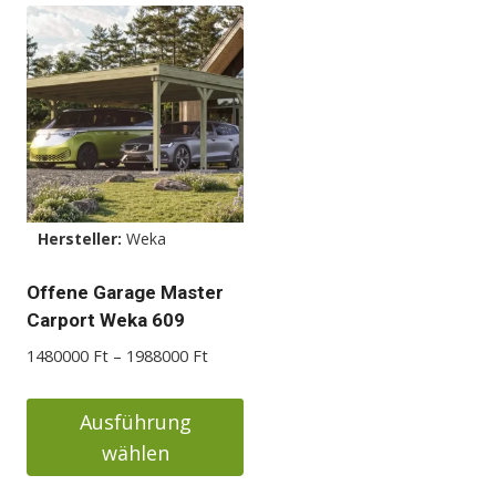
Hersteller:
Weka
Offene Garage Master
Carport Weka 609
Preisspanne:
1480000
Ft
–
1988000
Ft
1480000 Ft
bis
Ausführung
1988000 Ft
wählen
Dieses