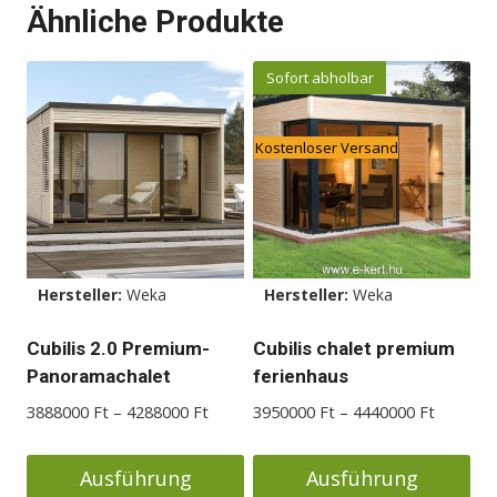
Ähnliche Produkte
Sofort abholbar
Kostenloser Versand
Hersteller:
Weka
Hersteller:
Weka
Cubilis 2.0 Premium-
Cubilis chalet premium
Panoramachalet
ferienhaus
Preisspanne:
Preisspa
3888000
Ft
–
4288000
Ft
3950000
Ft
–
4440000
Ft
3888000 Ft
3950000
bis
bis
Ausführung
Ausführung
4288000 Ft
4440000