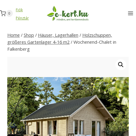
Zum
Fiók
Inhalt
0
Pénztár
springen
Home
/
Shop
/
Häuser, Lagerhallen
/
Holzschuppen,
größeres Gartenlager 4-16 m2
/
Wochenend-Chalet in
Falkenberg