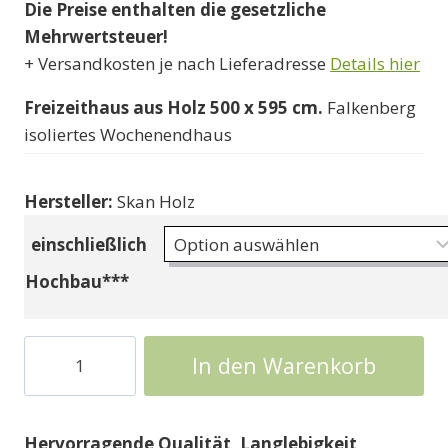
Die Preise enthalten die gesetzliche
bis
Mehrwertsteuer!
9166000 Ft
+ Versandkosten je nach Lieferadresse
Details hier
Freizeithaus aus Holz 500 x 595 cm.
Falkenberg
isoliertes Wochenendhaus
Hersteller:
Skan Holz
einschließlich
Hochbau***
Wochenend-
In den Warenkorb
Chalet
in
Falkenberg
Hervorragende Qualität, Langlebigkeit