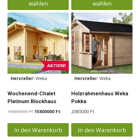
wählen
wählen
Dieses
Dieses
Produkt
Produkt
weist
weist
mehrere
mehrere
Varianten
Varianten
auf.
auf.
Die
Die
AKTION!
Optionen
Optionen
Hersteller:
Weka
Hersteller:
Weka
können
können
auf
auf
Wochenend-Chalet
Holzrahmenhaus Weka
der
der
Platinum Blockhaus
Pokka
Produktseite
Produktseite
Ursprünglicher
Aktueller
16680000
Ft
15800000
Ft
2085000
Ft
gewählt
gewählt
Preis
Preis
werden
werden
war:
ist:
In den Warenkorb
In den Warenkorb
16680000 Ft
15800000 Ft.