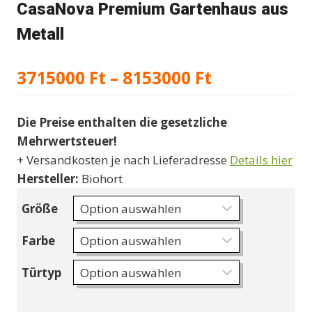
CasaNova Premium Gartenhaus aus
Metall
Preisspann
3715000
Ft
–
8153000
Ft
3715000 Ft
Die Preise enthalten die gesetzliche
bis
Mehrwertsteuer!
8153000 Ft
+ Versandkosten je nach Lieferadresse
Details hier
Hersteller:
Biohort
Größe
Farbe
Türtyp