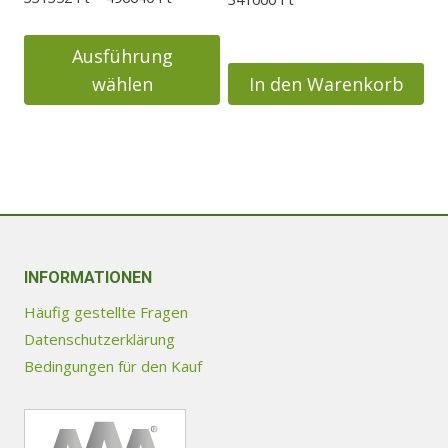
gewählt
gewählt
331352 Ft
werden
werden
bis
Ausführung
496640 Ft
wählen
In den Warenkorb
Dieses
Produkt
weist
mehrere
Varianten
auf.
Die
INFORMATIONEN
Optionen
Häufig gestellte Fragen
können
Datenschutzerklärung
auf
Bedingungen für den Kauf
der
Produktseite
gewählt