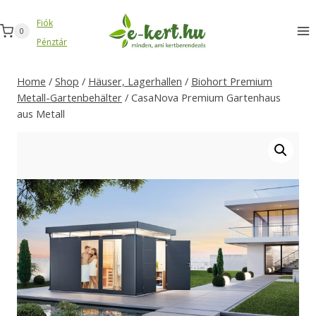
Zum
Fiók
Inhalt
0
Pénztár
springen
Home
/
Shop
/
Häuser, Lagerhallen
/
Biohort Premium
Metall-Gartenbehälter
/
CasaNova Premium Gartenhaus
aus Metall