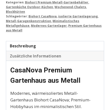
Kategorien:
Biohort Premium Metall-Gartenbehälter
,
Gartenküche Outdoor-Küchen
,
Wochenend-Chalets,
Blockhütten
Schlagwörter:
Biohort CasaNova
,
isolierte Gartenlagerung
,
Metall-Garagenkonstruktion
,
Minimalistisches
Metallgehäuse
,
Modernes Gartenlager
,
Premium Gartenhaus
aus Metall
Beschreibung
Zusätzliche Informationen
CasaNova Premium
Gartenhaus aus Metall
Modernes, wärmeisoliertes Metall-
Gartenhaus Biohort CasaNova; Premium-
Hobbyhaus im minimalistischen Stil.