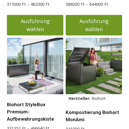
Preisspanne:
Preisspann
315000
Ft
–
482000
Ft
588000
Ft
–
644000
Ft
315000 Ft
588000 Ft
bis
bis
Ausführung
Ausführung
482000 Ft
644000 Ft
wählen
wählen
Dieses
Dieses
Produkt
Produkt
weist
weist
mehrere
mehrere
Varianten
Varianten
auf.
auf.
Die
Die
Optionen
Optionen
Hersteller:
Biohort
können
können
Biohort StyleBox
auf
auf
Premium-
Kompostierung Biohort
der
der
Aufbewahrungskiste
MonAmi
Produktseite
Produktseite
Preisspanne:
331352
Ft
–
496640
Ft
341000
Ft