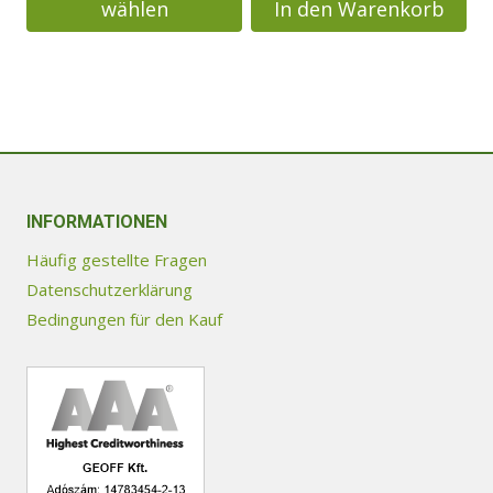
wählen
In den Warenkorb
Dieses
Produkt
weist
mehrere
Varianten
auf.
Die
INFORMATIONEN
Optionen
Häufig gestellte Fragen
können
Datenschutzerklärung
auf
Bedingungen für den Kauf
der
Produktseite
gewählt
werden