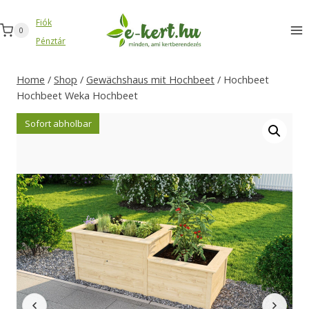
Zum
Fiók
Inhalt
0
Pénztár
springen
Home
/
Shop
/
Gewächshaus mit Hochbeet
/
Hochbeet
Hochbeet Weka Hochbeet
Sofort abholbar