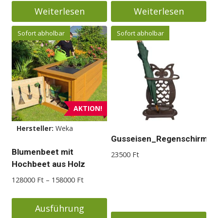
Weiterlesen
Weiterlesen
Sofort abholbar
Sofort abholbar
AKTION!
Hersteller:
Weka
Gusseisen_Regenschirmhal
Blumenbeet mit
23500
Ft
Hochbeet aus Holz
Preisspanne:
128000
Ft
–
158000
Ft
128000 Ft
bis
Ausführung
158000 Ft