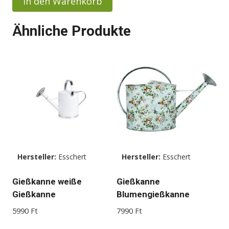
In den Warenkorb
185000 Ft
158000 Ft.
Ähnliche Produkte
Hersteller:
Esschert
Hersteller:
Esschert
Gießkanne weiße
Gießkanne
Gießkanne
Blumengießkanne
5990
Ft
7990
Ft