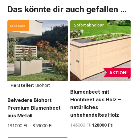
Das könnte dir auch gefallen …
Sofort abholbar
Neue Maße!
AKTION!
Hersteller:
Biohort
Blumenbeet mit
Hochbeet aus Holz –
Belvedere Biohort
natürliches
Premium Blumenbeet
unbehandeltes Holz
aus Metall
Ursprünglicher
Aktueller
145000
Ft
128000
Ft
Preisspanne:
131000
Ft
–
359000
Ft
Preis
Preis
131000 Ft