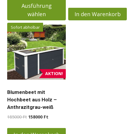
war:
ist:
bis
Ausführung
145000 Ft
128000 Ft.
359000 Ft
wählen
In den Warenkorb
Dieses
Sofort abholbar
Produkt
weist
mehrere
Varianten
auf.
Die
AKTION!
Optionen
können
Blumenbeet mit
auf
Hochbeet aus Holz –
der
Anthrazitgrau-weiß
Produktseite
Ursprünglicher
Aktueller
185000
Ft
158000
Ft
gewählt
Preis
Preis
werden
war:
ist: