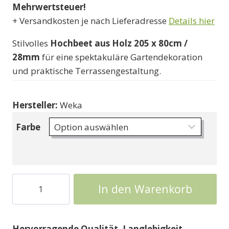
Mehrwertsteuer!
135000 Ft
+ Versandkosten je nach Lieferadresse
Details hier
Stilvolles
Hochbeet aus Holz
205 x 80cm
/
28mm
für eine spektakuläre Gartendekoration
und praktische Terrassengestaltung.
Hersteller:
Weka
Farbe
Hochbeet
In den Warenkorb
Hochbeet
Weka
Hochbeet
Hervorragende Qualität, Langlebigkeit