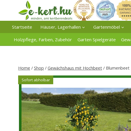
Zum
Inhalt
springen
Startseite
Häuser, Lagerhallen
Gartenmöbel
Holzpflege, Farben, Zubehör
Garten Spielgeräte
Gew
Home
/
Shop
/
Gewächshaus mit Hochbeet
/
Blumenbeet 
Sofort abholbar