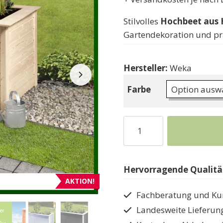
Stilvolles
Hochbeet aus 
Gartendekoration und pr
Hersteller:
Weka
Farbe
Blumenbeet
Hochbeet
aus
Holz
Hervorragende Qualität
Weka
AKTION!
669
Fachberatung und Ku
Menge
Landesweite Lieferun