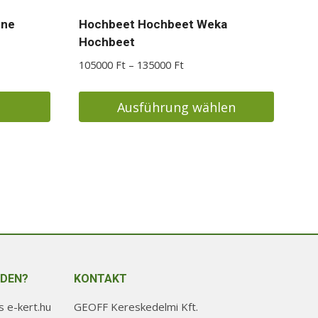
nne
Hochbeet Hochbeet Weka
Hochbeet
Preisspanne:
105000
Ft
–
135000
Ft
105000 Ft
bis
Ausführung wählen
135000 Ft
Dieses
Produkt
weist
mehrere
Varianten
auf.
Die
Optionen
NDEN?
KONTAKT
können
auf
 e-kert.hu
GEOFF Kereskedelmi Kft.