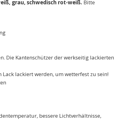
eiß,
grau,
schwedisch rot-weiß.
Bitte
ung
n. Die Kantenschützer der werkseitig lackierten
Lack lackiert werden, um wetterfest zu sein!
ten
entemperatur, bessere Lichtverhältnisse,