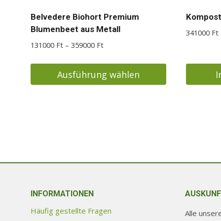
Belvedere Biohort Premium
Kompost
Blumenbeet aus Metall
341000
Ft
Preisspanne:
131000
Ft
–
359000
Ft
131000 Ft
bis
Ausführung wählen
I
359000 Ft
Dieses
Produkt
weist
mehrere
Varianten
auf.
Die
Optionen
INFORMATIONEN
AUSKUNF
können
auf
Häufig gestellte Fragen
Alle unse