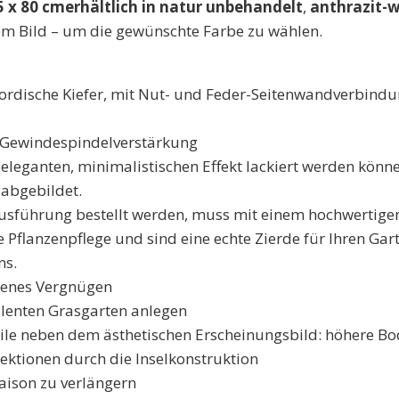
5 x 80 cm
erhältlich in
natur unbehandelt
,
anthrazit-w
em Bild – um die gewünschte Farbe zu wählen.
Nordische Kiefer, mit Nut- und Feder-Seitenwandverbind
d Gewindespindelverstärkung
eleganten, minimalistischen Effekt lackiert werden könne
 abgebildet.
Ausführung bestellt werden, muss mit einem hochwertigen 
flanzenpflege und sind eine echte Zierde für Ihren Gar
ns.
igenes Vergnügen
lenten Grasgarten anlegen
ile neben dem ästhetischen Erscheinungsbild: höhere Bod
fektionen durch die Inselkonstruktion
saison zu verlängern