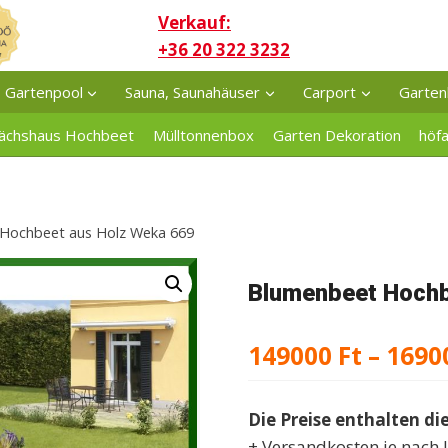
Verkauf:
+36 20 322 3232
Gartenpool
Sauna, Saunahäuser
Carport
Garten
ächshaus Hochbeet
Mülltonnenbox
Garten Dekoration
höf
Hochbeet aus Holz Weka 669
Blumenbeet Hochb
149000
Ft
–
1690
Die Preise enthalten di
+ Versandkosten je nach 