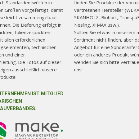
ch Standardentwürfen in
finden Sie Produkte der von u
hen Größen vorgefertigt, damit
vertretenen Hersteller (WEKA
use leicht zusammengebaut
SKANHOLZ, Biohort, TranspaF
nen. Die Lieferung erfolgt in
Nesling, XIMAX usw.).
ackten, folienverpackten
Sollten Sie etwas in unserem a
t allen erforderlichen
Sortiment nicht finden, aber d
ngselementen, technischen
Angebot für eine Sonderanfer
n und einer
oder ein anderes Produkt wün
eitung. Die Fotos auf dieser
wenden Sie sich bitte vertraue
igen ausschließlich unsere
uns!
rodukte!
NTERNEHMEN IST MITGLIED
ARISCHEN
AUVERBANDES.