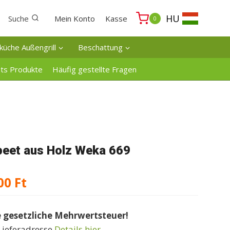
HU
Suche
Mein Konto
Kasse
0
küche Außengrill
Beschattung
ats Produkte
Häufig gestellte Fragen
eet aus Holz Weka 669
Preisspanne:
00
Ft
149000 Ft
e gesetzliche Mehrwertsteuer!
bis
Lieferadresse
Details hier