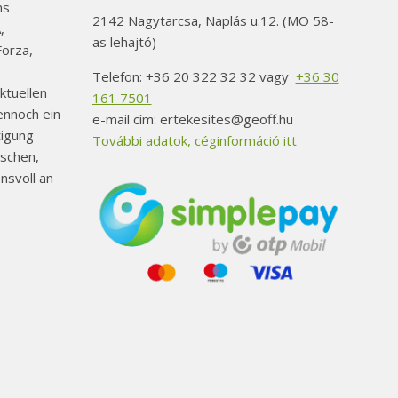
der
ns
2142 Nagytarcsa, Naplás u.12. (MO 58-
Produktseite
,
as lehajtó)
orza,
gewählt
werden
Telefon: +36 20 322 32 32 vagy
+36 30
ktuellen
161 7501
ennoch ein
e-mail cím: ertekesites@geoff.hu
tigung
További adatok, céginformáció itt
schen,
nsvoll an