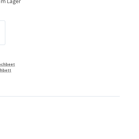
im Lager
-
ochbeet
hbett