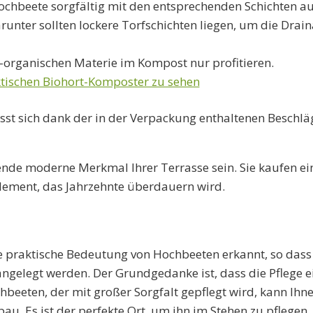
ochbeete sorgfältig mit den entsprechenden Schichten au
nter sollten lockere Torfschichten liegen, um die Drai
-organischen Materie im Kompost nur profitieren.
ktischen Biohort-Komposter zu sehen
ässt sich dank der in der Verpackung enthaltenen Beschlä
nde moderne Merkmal Ihrer Terrasse sein. Sie kaufen ein 
element, das Jahrzehnte überdauern wird.
die praktische Bedeutung von Hochbeeten erkannt, so dass
ngelegt werden. Der Grundgedanke ist, dass die Pflege 
Hochbeeten, der mit großer Sorgfalt gepflegt wird, kann Ih
u. Es ist der perfekte Ort, um ihn im Stehen zu pflegen,