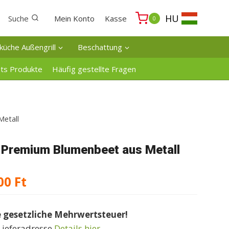
HU
Suche
Mein Konto
Kasse
0
küche Außengrill
Beschattung
ats Produkte
Häufig gestellte Fragen
Metall
t Premium Blumenbeet aus Metall
Preisspanne:
00
Ft
131000 Ft
e gesetzliche Mehrwertsteuer!
bis
Lieferadresse
Details hier