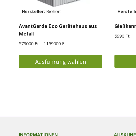
Hersteller:
Biohort
Herstell
AvantGarde Eco Gerätehaus aus
Gießkan
Metall
5990
Ft
Preisspanne:
579000
Ft
–
1159000
Ft
579000 Ft
bis
Ausführung wählen
1159000 Ft
Dieses
Produkt
weist
mehrere
Varianten
auf.
Die
Optionen
INFORMATIONEN
AUSKUNF