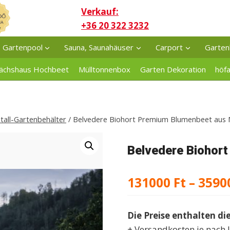
Verkauf:
+36 20 322 3232
Gartenpool
Sauna, Saunahäuser
Carport
Garten
ächshaus Hochbeet
Mülltonnenbox
Garten Dekoration
höf
all-Gartenbehälter
/
Belvedere Biohort Premium Blumenbeet aus 
Belvedere Biohor
131000
Ft
–
3590
Die Preise enthalten di
+ Versandkosten je nach 