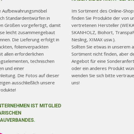
können
auf
re Aufbewahrungsmöbel
Im Sortiment des Online-Shops
der
ch Standardentwürfen in
finden Sie Produkte der von u
Produktseite
hen Größen vorgefertigt, damit
vertretenen Hersteller (WEKA
use leicht zusammengebaut
SKANHOLZ, Biohort, TranspaF
gewählt
nen. Die Lieferung erfolgt in
Nesling, XIMAX usw.).
werden
ackten, folienverpackten
Sollten Sie etwas in unserem a
t allen erforderlichen
Sortiment nicht finden, aber d
ngselementen, technischen
Angebot für eine Sonderanfer
n und einer
oder ein anderes Produkt wün
eitung. Die Fotos auf dieser
wenden Sie sich bitte vertraue
igen ausschließlich unsere
uns!
rodukte!
NTERNEHMEN IST MITGLIED
ARISCHEN
AUVERBANDES.