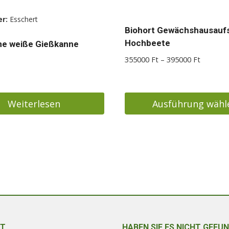
er:
Esschert
Biohort Gewächshausaufs
Hochbeete
ne weiße Gießkanne
Preisspa
355000
Ft
–
395000
Ft
355000 
bis
395000 
Weiterlesen
Ausführung wähl
Dieses
Produkt
weist
mehrere
Varianten
auf.
Die
Optionen
T
HABEN SIE ES NICHT GEFU