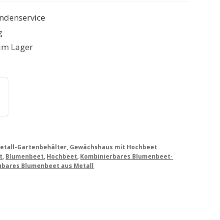
ndenservice
g
im Lager
etall-Gartenbehälter
,
Gewächshaus mit Hochbeet
t
,
Blumenbeet
,
Hochbeet
,
Kombinierbares Blumenbeet-
ares Blumenbeet aus Metall