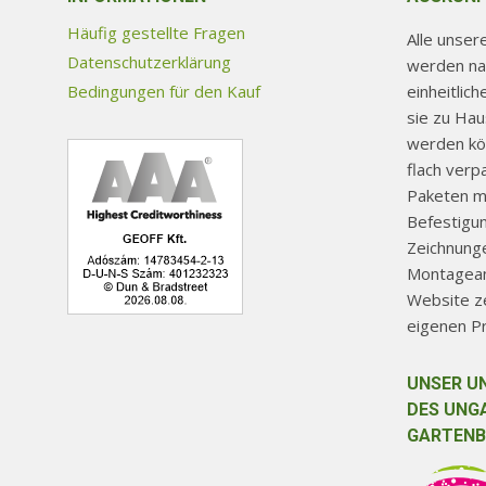
können
auf
Häufig gestellte Fragen
Alle unse
der
Datenschutzerklärung
werden na
Produktseite
einheitlic
Bedingungen für den Kauf
sie zu Ha
gewählt
werden kön
werden
flach verp
Paketen mi
Befestigu
Zeichnunge
Montageanl
Website ze
eigenen P
UNSER U
DES UNG
GARTENB