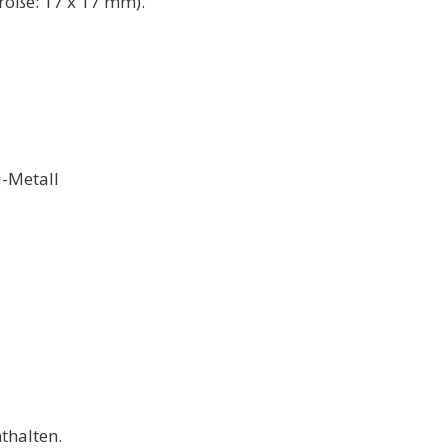
öße: 17 x 17 mm).
u-Metall
thalten.