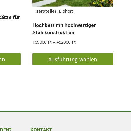
Hersteller:
Biohort
ätze für
Hochbett mit hochwertiger
Stahlkonstruktion
nne:
Ft
Preisspanne:
169000
Ft
–
452000
Ft
169000 Ft
Ft
bis
en
Ausführung wählen
452000 Ft
Dieses
Produkt
weist
mehrere
Varianten
auf.
Die
Optionen
NDEN?
KONTAKT