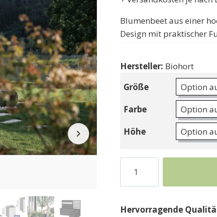
Blumenbeet aus einer hoc
Design mit praktischer Fu
Hersteller:
Biohort
Größe
Farbe
Höhe
Belvedere
Biohort
Premium
Blumenbeet
Hervorragende Qualität
aus