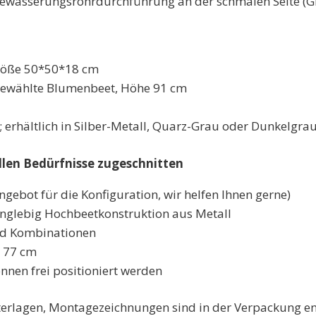
ewässerungsrohrdurchführung an der schmalen Seite (Gr
Größe 50*50*18 cm
s gewählte Blumenbeet, Höhe 91 cm
; erhältlich in Silber-Metall, Quarz-Grau oder Dunkelgra
len Bedürfnisse zugeschnitten
ngebot für die Konfiguration, wir helfen Ihnen gerne)
nglebig
Hochbeetkonstruktion aus Metall
und Kombinationen
 77 cm
nnen frei positioniert werden
erlagen, Montagezeichnungen sind in der Verpackung en