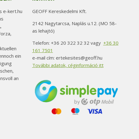
können
auf
 e-kert.hu
GEOFF Kereskedelmi Kft.
der
ns
2142 Nagytarcsa, Naplás u.12. (MO 58-
Produktseite
,
as lehajtó)
orza,
gewählt
werden
Telefon: +36 20 322 32 32 vagy
+36 30
ktuellen
161 7501
ennoch ein
e-mail cím: ertekesites@geoff.hu
tigung
További adatok, céginformáció itt
schen,
nsvoll an