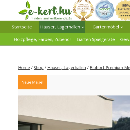
Zum
Inhalt
springen
Startseite
Häuser, Lagerhallen
Gartenmöbel
Holzpflege, Farben, Zubehör
Garten Spielgeräte
Gew
Home
/
Shop
/
Häuser, Lagerhallen
/
Biohort Premium Met
Neue Maße!