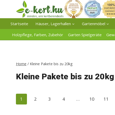
Zum
Inhalt
springen
Startseite
Häuser, Lagerhallen
Gartenmöbel
Holzpflege, Farben, Zubehör
Garten Spielgeräte
Gew
Home
/
Kleine Pakete bis zu 20kg
Kleine Pakete bis zu 20kg
1
2
3
4
…
10
11