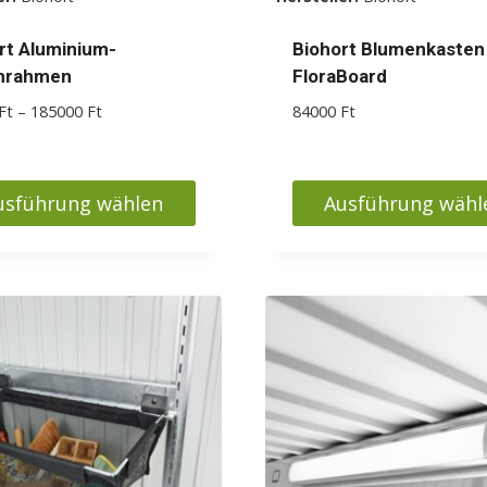
en
rt Aluminium-
Biohort Blumenkasten
nrahmen
FloraBoard
Preisspanne:
Ft
–
185000
Ft
84000
Ft
42000 Ft
bis
185000 Ft
usführung wählen
Ausführung wähl
s
Dieses
kt
Produkt
weist
ere
mehrere
nten
Varianten
auf.
Die
nen
Optionen
en
können