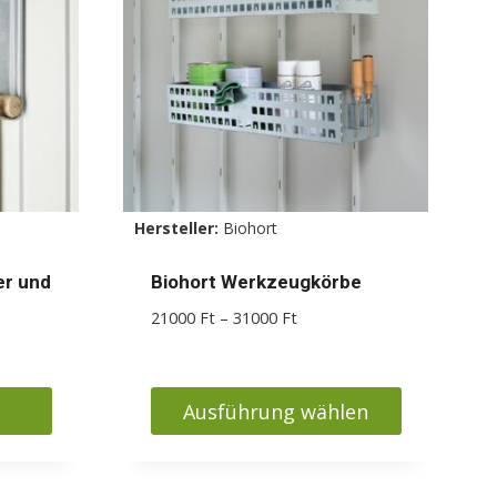
Hersteller:
Biohort
er und
Biohort Werkzeugkörbe
Preisspanne:
21000
Ft
–
31000
Ft
21000 Ft
panne:
bis
Ft
31000 Ft
Ausführung wählen
Ft
Dieses
Produkt