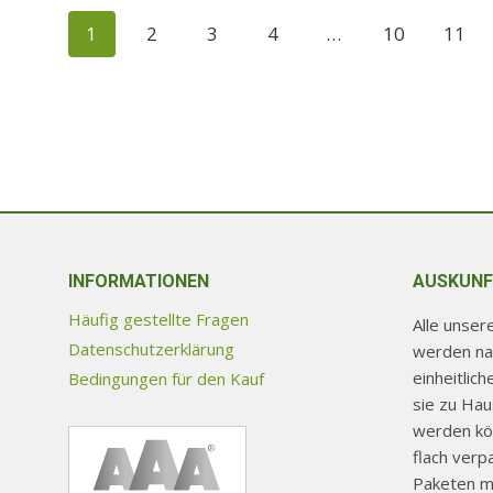
weist
1
2
3
4
…
10
11
mehrere
Varianten
auf.
Die
Optionen
können
auf
der
Produktseite
INFORMATIONEN
AUSKUNF
gewählt
Häufig gestellte Fragen
Alle unse
werden
Datenschutzerklärung
werden na
einheitlic
Bedingungen für den Kauf
sie zu Ha
werden kön
flach verp
Paketen mi