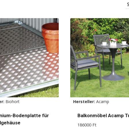
er:
Biohort
Hersteller:
Acamp
nium-Bodenplatte für
Balkonmöbel Acamp Tu
lgehäuse
186000
Ft