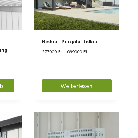
auf
der
Produktseite
gewählt
werden
Biohort Pergola-Rollos
ung
Preisspanne:
577000
Ft
–
699000
Ft
577000 Ft
bis
699000 Ft
rb
Weiterlesen