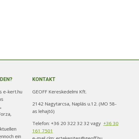
weist
mehrere
Varianten
auf.
Die
Optionen
können
auf
der
Produktseite
NDEN?
KONTAKT
gewählt
 e-kert.hu
GEOFF Kereskedelmi Kft.
werden
ns
2142 Nagytarcsa, Naplás u.12. (MO 58-
,
as lehajtó)
orza,
Telefon: +36 20 322 32 32 vagy
+36 30
ktuellen
161 7501
ennoch ein
e-mail cím: ertekesites@geoff.hu