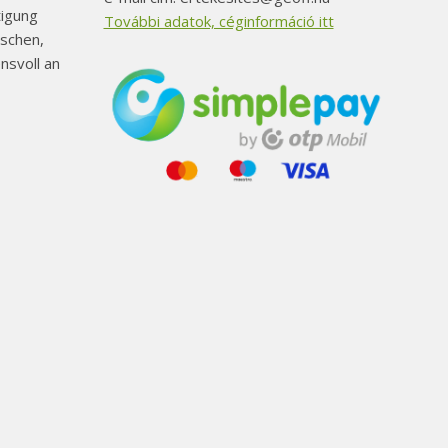
tigung
További adatok, céginformáció itt
schen,
nsvoll an