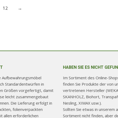
12
→
T
HABEN SIE ES NICHT GEFU
re Aufbewahrungsmöbel
Im Sortiment des Online-Shops
ch Standardentwürfen in
finden Sie Produkte der von u
hen Größen vorgefertigt, damit
vertretenen Hersteller (WEKA
use leicht zusammengebaut
SKANHOLZ, Biohort, TranspaF
nen. Die Lieferung erfolgt in
Nesling, XIMAX usw.).
ackten, folienverpackten
Sollten Sie etwas in unserem a
t allen erforderlichen
Sortiment nicht finden, aber d