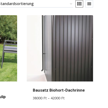
Bausatz Biohort-Dachrinne
lip
Preisspanne:
38000
Ft
–
42000
Ft
38000 Ft