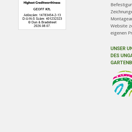
Befestigu
Zeichnunge
Montageanl
Website ze
eigenen P
UNSER U
DES UNG
GARTENB