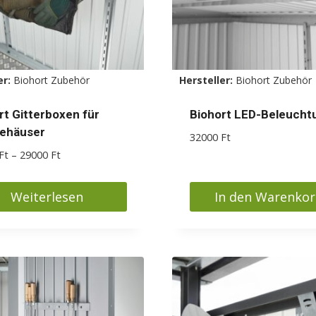
auf
der
ktseite
Produktseite
lt
gewählt
er:
Biohort Zubehör
Hersteller:
Biohort Zubehör
en
werden
rt Gitterboxen für
Biohort LED-Beleucht
ehäuser
32000
Ft
Preisspanne:
Ft
–
29000
Ft
12900 Ft
bis
Weiterlesen
In den Warenko
29000 Ft