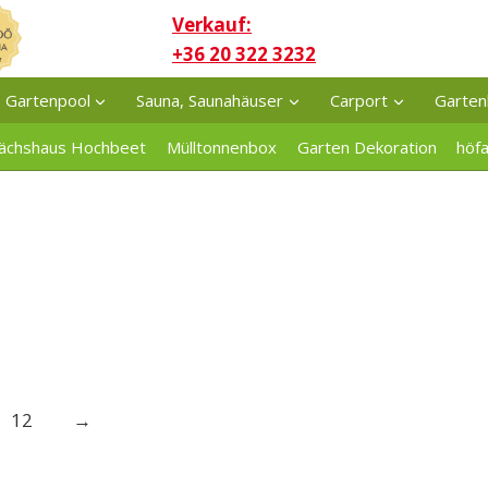
Verkauf:
+36 20 322 3232
Gartenpool
Sauna, Saunahäuser
Carport
Garten
ächshaus Hochbeet
Mülltonnenbox
Garten Dekoration
höf
12
→