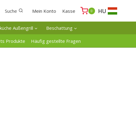
HU
Suche
Mein Konto
Kasse
0
küche Außengrill
Beschattung
ats Produkte
Häufig gestellte Fragen