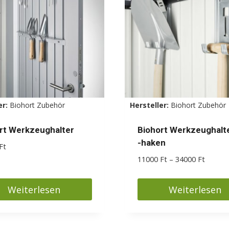
er:
Biohort Zubehör
Hersteller:
Biohort Zubehör
rt Werkzeughalter
Biohort Werkzeughalt
-haken
Ft
Preiss
11000
Ft
–
34000
Ft
11000 
bis
Weiterlesen
Weiterlesen
34000 