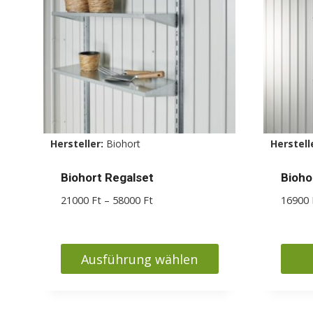
Die
Optionen
können
auf
der
Produktseite
gewählt
Hersteller:
Biohort
Herstell
werden
Biohort Regalset
Bioho
Preisspanne:
21000
Ft
–
58000
Ft
16900
21000 Ft
bis
58000 Ft
Ausführung wählen
Dieses
Produkt