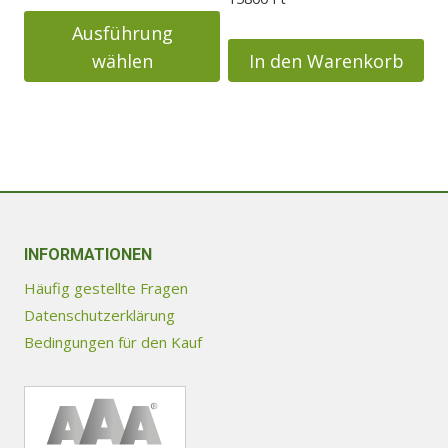
werden
bis
Ausführung
46900 Ft
wählen
In den Warenkorb
Dieses
Produkt
weist
mehrere
Varianten
auf.
Die
INFORMATIONEN
Optionen
Häufig gestellte Fragen
können
Datenschutzerklärung
auf
Bedingungen für den Kauf
der
Produktseite
gewählt
werden