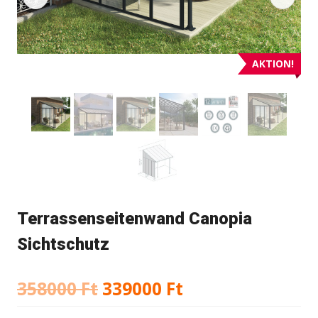
AKTION!
Terrassenseitenwand Canopia
Sichtschutz
Ursprünglicher
Aktueller
358000
Ft
339000
Ft
Preis
Preis