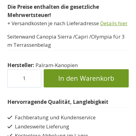
Die Preise enthalten die gesetzliche
war:
ist:
Mehrwertsteuer!
358000 Ft
339000 Ft.
+ Versandkosten je nach Lieferadresse
Details hier
Seitenwand Canopia Sierra /Capri /Olympia für 3
m Terrassenbelag
Hersteller:
Palram-Kanopien
Terrassenseitenwand
In den Warenkorb
Canopia
Sichtschutz
Menge
Hervorragende Qualität, Langlebigkeit
Fachberatung und Kundenservice
Landesweite Lieferung
Kostenlose Abholung im Lager