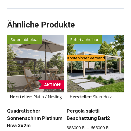
Ähnliche Produkte
Sofort abholbar
Sofort abholbar
Kostenloser Versand
AKTION!
Hersteller:
Platin / Nesling
Hersteller:
Skan Holz
Quadratischer
Pergola saletli
Sonnenschirm Platinum
Beschattung Bari2
Riva 3x2m
Preisspann
388000
Ft
–
665000
Ft