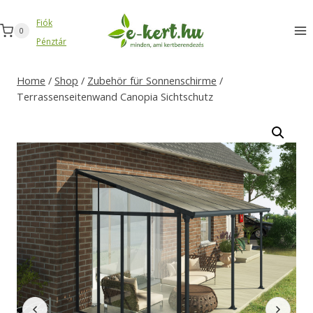
Zum
Fiók
Inhalt
0
Pénztár
springen
Home
/
Shop
/
Zubehör für Sonnenschirme
/
Terrassenseitenwand Canopia Sichtschutz