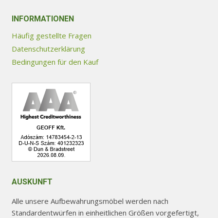
auf.
Die
INFORMATIONEN
Optionen
Häufig gestellte Fragen
können
Datenschutzerklärung
auf
Bedingungen für den Kauf
der
Produktseite
gewählt
werden
AUSKUNFT
Alle unsere Aufbewahrungsmöbel werden nach
Standardentwürfen in einheitlichen Größen vorgefertigt,