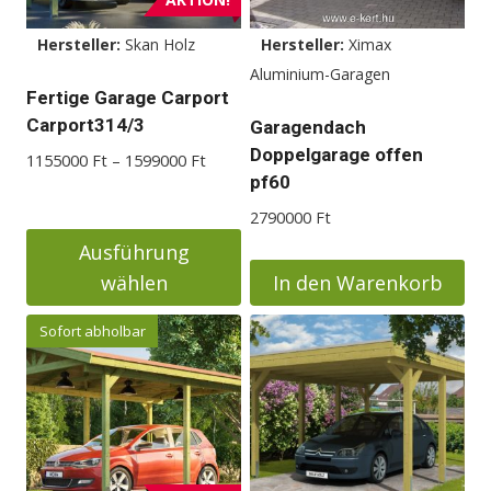
Hersteller:
Skan Holz
Hersteller:
Ximax
Aluminium-Garagen
Fertige Garage Carport
Carport314/3
Garagendach
Doppelgarage offen
Preisspanne:
1155000
Ft
–
1599000
Ft
pf60
1155000 Ft
bis
2790000
Ft
1599000 Ft
Ausführung
wählen
In den Warenkorb
Dieses
Sofort abholbar
Produkt
weist
mehrere
Varianten
auf.