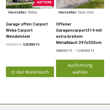
Die
AKTION!
Optionen
Hersteller:
Weka
Hersteller:
Skan Holz
können
auf
Garage offen Carport
Offener
der
Weka Carport
Garagencarport314 mit
Produktseite
Wendelstein
extra breitem
gewählt
Metalldach 397x555cm
Ursprünglicher
Aktueller
565000
Ft
525000
Ft
werden
Preis
Preis
Preisspan
988000
Ft
–
1240000
Ft
war:
ist:
988000 F
565000 Ft
525000 Ft.
bis
Ausführung
1240000 
In den Warenkorb
wählen
Dieses
Produkt
weist
mehrere
Varianten