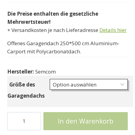
1295000 Ft
Die Preise enthalten die gesetzliche
bis
Mehrwertsteuer!
3490000 Ft
+ Versandkosten je nach Lieferadresse
Details hier
Offenes Garagendach 250*500 cm Aluminium-
Carport mit Polycarbonatdach.
Hersteller:
Semcom
Größe des
Garagendachs
Carport
In den Warenkorb
Garagendach
TF-