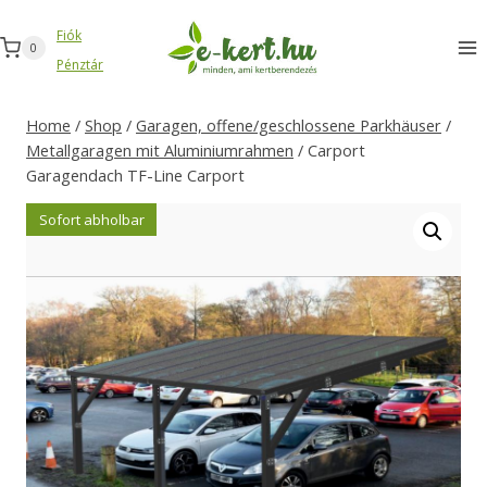
Zum
Fiók
Inhalt
0
Pénztár
springen
Home
/
Shop
/
Garagen, offene/geschlossene Parkhäuser
/
Metallgaragen mit Aluminiumrahmen
/
Carport
Garagendach TF-Line Carport
Sofort abholbar