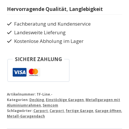
Line
Hervorragende Qualität, Langlebigkeit
Carport
Menge
Fachberatung und Kundenservice
Landesweite Lieferung
Kostenlose Abholung im Lager
SICHERE ZAHLUNG
Artikelnummer:
TF-Line.-
Kategorien:
Decking
,
Einstöckige Garagen
,
Metallgaragen mit
Aluminiumrahmen
,
Semcom
Schlagwörter:
Carport
,
Carport
,
fertige Garage
,
Garage öffnen
,
Metall-Garagendach