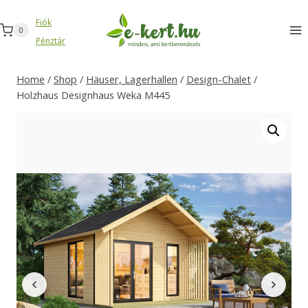
Zum
Fiók
Inhalt
0
Pénztár
springen
Home
/
Shop
/
Häuser, Lagerhallen
/
Design-Chalet
/
Holzhaus Designhaus Weka M445