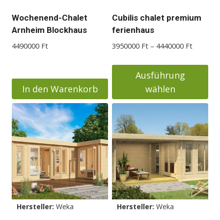
Wochenend-Chalet
Cubilis chalet premium
Arnheim Blockhaus
ferienhaus
Preisspa
4490000
Ft
3950000
Ft
–
4440000
Ft
3950000
bis
Ausführung
4440000
In den Warenkorb
wählen
Dieses
Produkt
weist
mehrere
Varianten
auf.
Die
Optionen
Hersteller:
Weka
Hersteller:
Weka
können