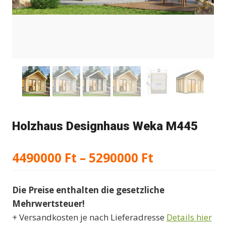
Holzhaus Designhaus Weka M445
Preisspann
4490000
Ft
–
5290000
Ft
4490000 Ft
Die Preise enthalten die gesetzliche
bis
Mehrwertsteuer!
5290000 Ft
+ Versandkosten je nach Lieferadresse
Details hier