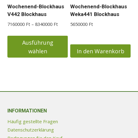
auf
Wochenend-Blockhaus
Wochenend-Blockhaus
der
V442 Blockhaus
Weka441 Blockhaus
Produktseite
Preisspanne:
7160000
Ft
–
8340000
Ft
5650000
Ft
gewählt
7160000 Ft
werden
bis
Ausführung
8340000 Ft
wählen
In den Warenkorb
Dieses
Produkt
weist
mehrere
Varianten
auf.
Die
INFORMATIONEN
Optionen
Häufig gestellte Fragen
können
Datenschutzerklärung
auf
Bedingungen für den Kauf