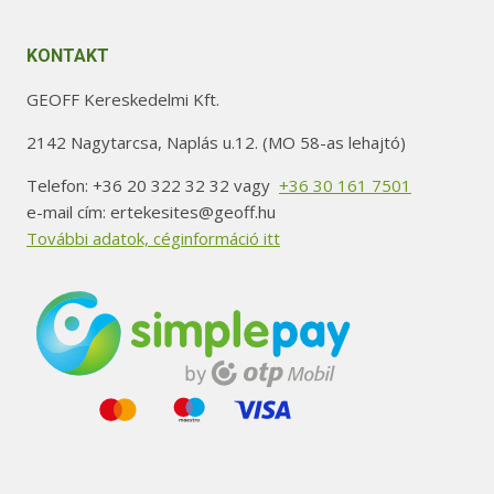
KONTAKT
GEOFF Kereskedelmi Kft.
2142 Nagytarcsa, Naplás u.12. (MO 58-as lehajtó)
Telefon: +36 20 322 32 32 vagy
+36 30 161 7501
e-mail cím: ertekesites@geoff.hu
További adatok, céginformáció itt