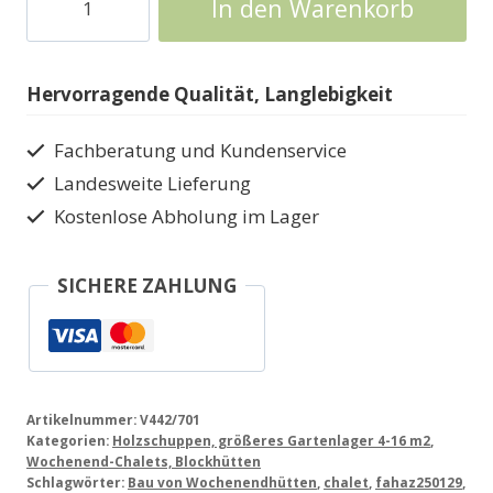
In den Warenkorb
Blockhaus
V442
Blockhaus
Hervorragende Qualität, Langlebigkeit
Menge
Fachberatung und Kundenservice
Landesweite Lieferung
Kostenlose Abholung im Lager
SICHERE ZAHLUNG
Artikelnummer:
V442/701
Kategorien:
Holzschuppen, größeres Gartenlager 4-16 m2
,
Wochenend-Chalets, Blockhütten
Schlagwörter:
Bau von Wochenendhütten
,
chalet
,
fahaz250129
,