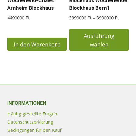
Wochenend-Chalet
Blockhaus Wochenende
der
Arnheim Blockhaus
Blockhaus Bern1
Produktseite
Preisspa
4490000
Ft
3390000
Ft
–
3990000
Ft
gewählt
3390000
werden
bis
Ausführung
3990000
In den Warenkorb
wählen
Dieses
Produkt
weist
mehrere
Varianten
auf.
Die
INFORMATIONEN
Optionen
Häufig gestellte Fragen
können
Datenschutzerklärung
auf
Bedingungen für den Kauf