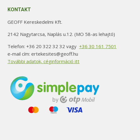
KONTAKT
GEOFF Kereskedelmi Kft.
2142 Nagytarcsa, Naplás u.12. (MO 58-as lehajtó)
Telefon: +36 20 322 32 32 vagy
+36 30 161 7501
e-mail cím: ertekesites@geoff.hu
További adatok, céginformáció itt