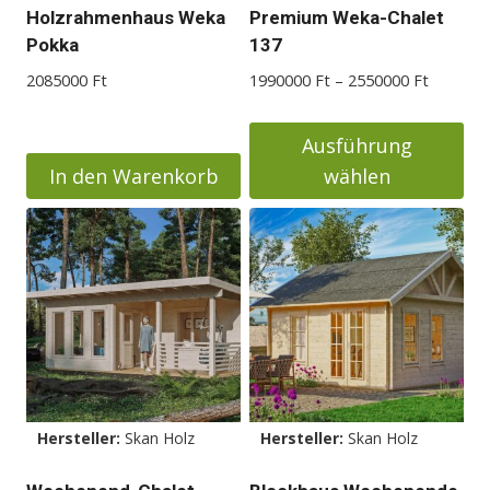
Holzrahmenhaus Weka
Premium Weka-Chalet
Pokka
137
Preisspa
2085000
Ft
1990000
Ft
–
2550000
Ft
1990000
bis
Ausführung
2550000
In den Warenkorb
wählen
Dieses
Produkt
weist
mehrere
Varianten
auf.
Die
Optionen
Hersteller:
Skan Holz
Hersteller:
Skan Holz
können
auf