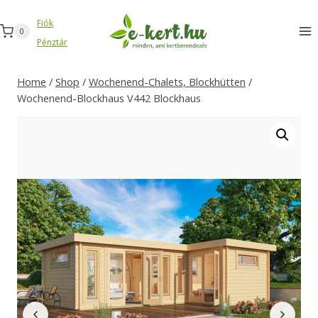
Zum
Fiók
Inhalt
0
Pénztár
springen
Home
/
Shop
/
Wochenend-Chalets, Blockhütten
/
Wochenend-Blockhaus V442 Blockhaus