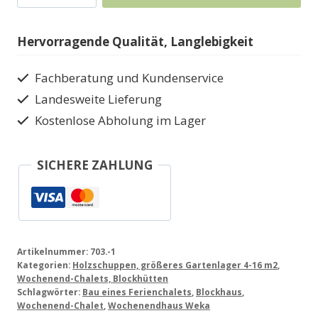
Blockhaus
in
Hervorragende Qualität, Langlebigkeit
3
Größen
Fachberatung und Kundenservice
70
Landesweite Lieferung
mm
Kostenlose Abholung im Lager
Menge
SICHERE ZAHLUNG
Artikelnummer:
703.-1
Kategorien:
Holzschuppen, größeres Gartenlager 4-16 m2
,
Wochenend-Chalets, Blockhütten
Schlagwörter:
Bau eines Ferienchalets
,
Blockhaus
,
Wochenend-Chalet
,
Wochenendhaus Weka