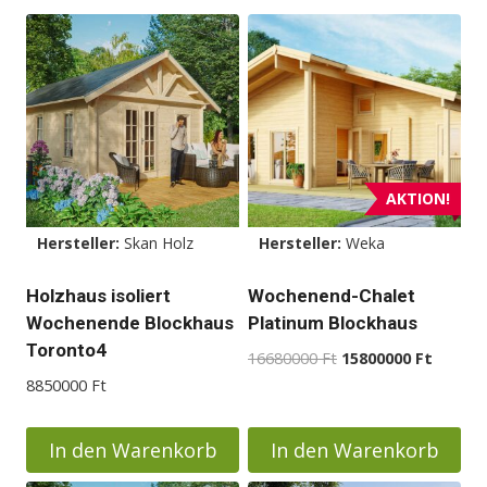
AKTION!
Hersteller:
Skan Holz
Hersteller:
Weka
Holzhaus isoliert
Wochenend-Chalet
Wochenende Blockhaus
Platinum Blockhaus
Toronto4
Ursprünglicher
Aktuell
16680000
Ft
15800000
Ft
Preis
Preis
8850000
Ft
war:
ist:
16680000 Ft
1580000
In den Warenkorb
In den Warenkorb