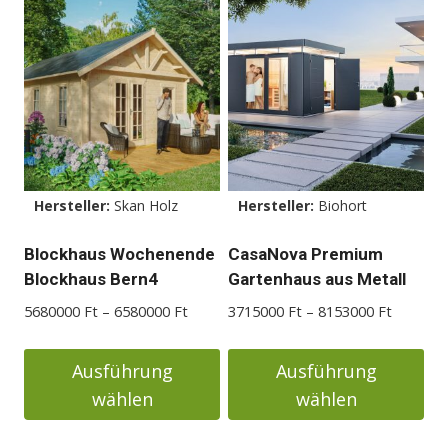
Hersteller:
Skan Holz
Hersteller:
Biohort
Blockhaus Wochenende
CasaNova Premium
Blockhaus Bern4
Gartenhaus aus Metall
Preisspanne:
Preisspa
5680000
Ft
–
6580000
Ft
3715000
Ft
–
8153000
Ft
5680000 Ft
3715000
bis
bis
Ausführung
Ausführung
6580000 Ft
8153000
wählen
wählen
Dieses
Dieses