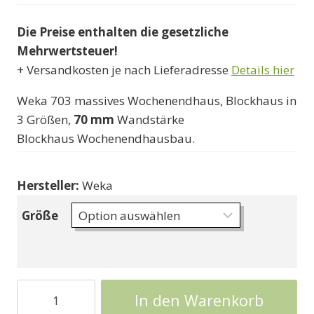
8570000 Ft
Die Preise enthalten die gesetzliche
bis
Mehrwertsteuer!
11290000 F
+ Versandkosten je nach Lieferadresse
Details hier
Weka 703 massives Wochenendhaus, Blockhaus in
3 Größen,
70 mm
Wandstärke
Blockhaus Wochenendhausbau.
Hersteller:
Weka
Größe
Wochenendholzhaus
In den Warenkorb
Weka703