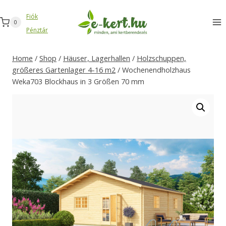
Zum
Fiók
Inhalt
0
Pénztár
springen
Home
/
Shop
/
Häuser, Lagerhallen
/
Holzschuppen,
größeres Gartenlager 4-16 m2
/
Wochenendholzhaus
Weka703 Blockhaus in 3 Größen 70 mm