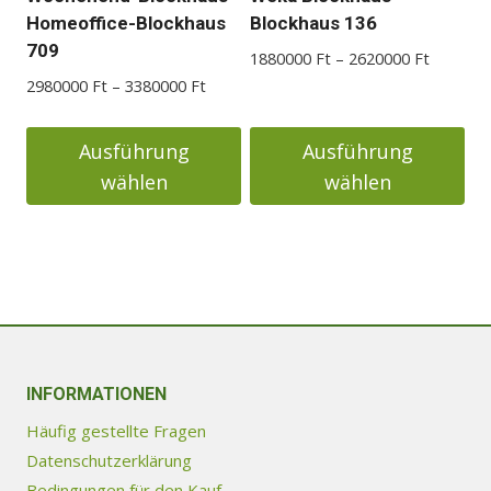
der
Homeoffice-Blockhaus
Blockhaus 136
Produktseite
709
Preisspa
1880000
Ft
–
2620000
Ft
gewählt
1880000
Preisspanne:
2980000
Ft
–
3380000
Ft
werden
bis
2980000 Ft
2620000
bis
Ausführung
Ausführung
3380000 Ft
wählen
wählen
Dieses
Dieses
Produkt
Produkt
weist
weist
mehrere
mehrere
Varianten
Varianten
auf.
auf.
Die
Die
INFORMATIONEN
Optionen
Optionen
Häufig gestellte Fragen
können
können
Datenschutzerklärung
auf
auf
Bedingungen für den Kauf