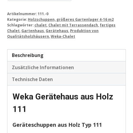
Artikelnummer:
111.-0
Kategorie:
Holzschuppen, größeres Gartenlager 4-16 m2
Schlagwörter:
chalet
,
Chalet mit Terrassendach
,
fertiges
Chalet
,
Gartenhaus
,
Gerätehaus
,
Produktion von
Qualitätsholzhäusern
,
Weka-Chalet
Beschreibung
Zusätzliche Informationen
Technische Daten
Weka Gerätehaus aus Holz
111
Geräteschuppen aus Holz Typ 111