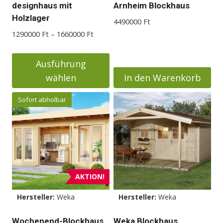
designhaus mit
Arnheim Blockhaus
Holzlager
4490000
Ft
Preisspanne:
1290000
Ft
–
1660000
Ft
1290000 Ft
bis
Ausführung
1660000 Ft
wählen
In den Warenkorb
Dieses
Sofort abholbar
Produkt
weist
mehrere
Varianten
auf.
Die
AKTION!
Optionen
Hersteller:
Weka
Hersteller:
Weka
können
auf
Wochenend-Blockhaus
Weka Blockhaus