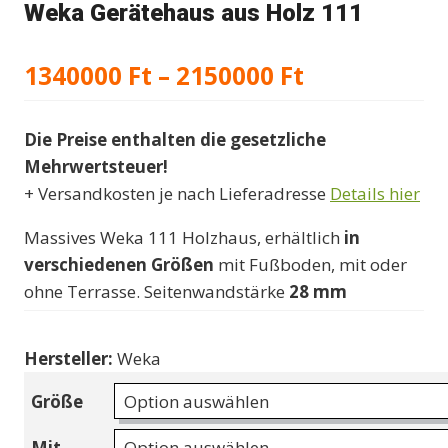
Weka Gerätehaus aus Holz 111
Preisspann
1340000
Ft
–
2150000
Ft
1340000 Ft
Die Preise enthalten die gesetzliche
bis
Mehrwertsteuer!
2150000 Ft
+ Versandkosten je nach Lieferadresse
Details hier
Massives Weka 111 Holzhaus, erhältlich
in
verschiedenen Größen
mit Fußboden, mit oder
ohne Terrasse. Seitenwandstärke
28 mm
Hersteller:
Weka
Größe
Mit