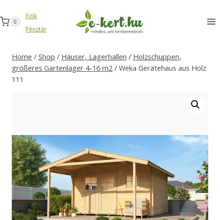
Zum
Fiók
Inhalt
0
Pénztár
springen
Home
/
Shop
/
Häuser, Lagerhallen
/
Holzschuppen,
größeres Gartenlager 4-16 m2
/
Weka Gerätehaus aus Holz
111