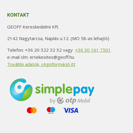
KONTAKT
GEOFF Kereskedelmi Kft.
2142 Nagytarcsa, Naplás u.12. (MO 58-as lehajtó)
Telefon: +36 20 322 32 32 vagy
+36 30 161 7501
e-mail cím: ertekesites@geoff.hu
További adatok, céginformáció itt