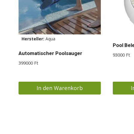
auf
der
Produktseite
gewählt
werden
Hersteller:
Aqua
Pool Bel
Automatischer Poolsauger
93000
Ft
399000
Ft
In den Warenkorb
I