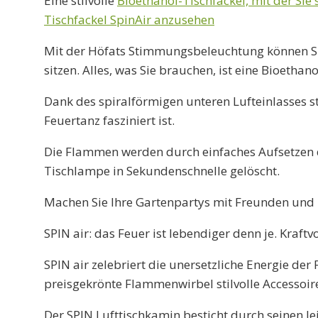
Eine stilvolle
Bioethanol-Tischfackel, mit der Sie
Tischfackel SpinAir anzusehen
Mit der Höfats Stimmungsbeleuchtung können Si
sitzen. Alles, was Sie brauchen, ist eine Bioetha
Dank des spiralförmigen unteren Lufteinlasses
Feuertanz fasziniert ist.
Die Flammen werden durch einfaches Aufsetzen d
Tischlampe in Sekundenschnelle gelöscht.
Machen Sie Ihre Gartenpartys mit Freunden und F
SPIN air: das Feuer ist lebendiger denn je. Kraft
SPIN air zelebriert die unersetzliche Energie de
preisgekrönte Flammenwirbel stilvolle Accessoir
Der SPIN Lufttischkamin besticht durch seinen le