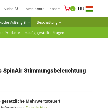
HU
Suche
Mein Konto
Kasse
0
küche Außengrill
Beschattung
ats Produkte
Häufig gestellte Fragen
ts SpinAir Stimmungsbeleuchtung
e gesetzliche Mehrwertsteuer!
Lieferadresse
Details hier