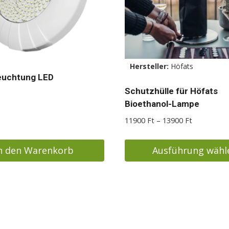
Hersteller:
Höfats
euchtung LED
Schutzhülle für Höfats
Bioethanol-Lampe
Preisspann
11900
Ft
–
13900
Ft
11900 Ft
bis
n den Warenkorb
Ausführung wähl
13900 Ft
Dieses
Produkt
weist
mehrere
Varianten