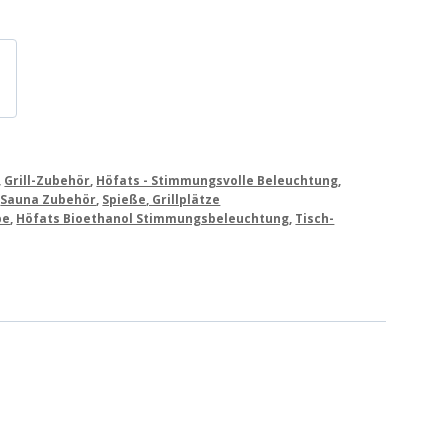
,
Grill-Zubehör
,
Höfats - Stimmungsvolle Beleuchtung
,
,
Sauna Zubehör
,
Spieße, Grillplätze
pe
,
Höfats Bioethanol Stimmungsbeleuchtung
,
Tisch-