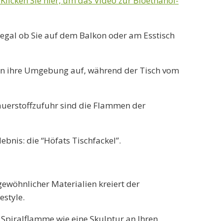
 Klicken Sie hier, um das Video zur Bioethanol-
egal ob Sie auf dem Balkon oder am Esstisch
zen ihre Umgebung auf, während der Tisch vom
auerstoffzufuhr sind die Flammen der
bnis: die “Höfats Tischfackel”.
gewöhnlicher Materialien kreiert der
estyle.
 Spiralflamme wie eine Skulptur an Ihren