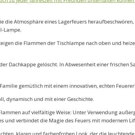
 sich zu jeder Jahreszeit mit Freunden unterhalten können
e die Atmosphäre eines Lagerfeuers heraufbeschwören, 
nol-Lampe.
 steigen die Flammen der Tischlampe nach oben und hei
er Dachkappe gelöscht. In Abwesenheit einer frischen S
amilie gemütlich mit einem innovativen, echten Feuererle
voll, dynamisch und mit einer Geschichte.
r Flammen auf vielfältige Weise: Unter Verwendung außer
es und verbindet die Magie des Feuers mit modernem Lif
ichten, klaren und farbenfrohen Look, der die leuchtende