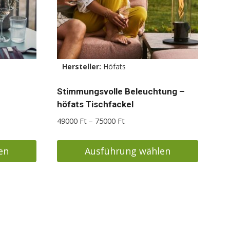
Hersteller:
Höfats
Stimmungsvolle Beleuchtung –
höfats Tischfackel
e:
Preisspanne:
49000
Ft
–
75000
Ft
49000 Ft
bis
en
Ausführung wählen
75000 Ft
Dieses
Produkt
weist
mehrere
Varianten