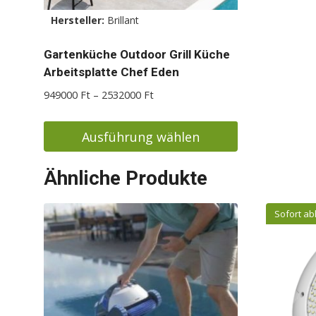
Hersteller:
Brillant
Gartenküche Outdoor Grill Küche
Arbeitsplatte Chef Eden
Preisspanne:
949000
Ft
–
2532000
Ft
949000 Ft
bis
Ausführung wählen
2532000 Ft
Dieses
Ähnliche Produkte
Produkt
weist
Sofort ab
mehrere
Varianten
auf.
Die
Optionen
können