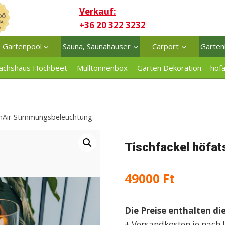
Verkauf:
+36 20 322 3232
Gartenpool
Sauna, Saunahäuser
Carport
Garten
ächshaus Hochbeet
Mülltonnenbox
Garten Dekoration
höf
pinAir Stimmungsbeleuchtung
Tischfackel höfa
49000
Ft
Die Preise enthalten di
+ Versandkosten je nach 