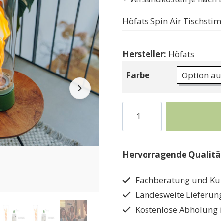
Höfats Spin Air Tischst
Hersteller:
Höfats
Farbe
Tischfackel
höfats
SpinAir
Stimmungsbeleuchtung
Hervorragende Qualität
Menge
Fachberatung und Ku
Landesweite Lieferun
Kostenlose Abholung 