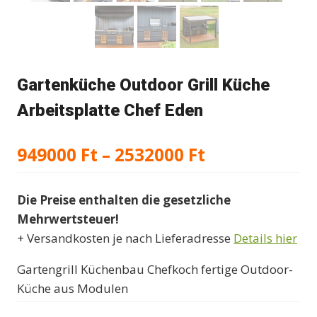
Gartenküche Outdoor Grill Küche
Arbeitsplatte Chef Eden
Preisspanne:
949000
Ft
–
2532000
Ft
949000 Ft
Die Preise enthalten die gesetzliche
bis
Mehrwertsteuer!
2532000 Ft
+ Versandkosten je nach Lieferadresse
Details hier
Gartengrill Küchenbau Chefkoch fertige Outdoor-
Küche aus Modulen