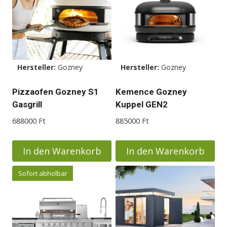
Die
Optionen
können
auf
der
Hersteller:
Gozney
Hersteller:
Gozney
Produktseite
Pizzaofen Gozney S1
Kemence Gozney
gewählt
Gasgrill
Kuppel GEN2
werden
688000
Ft
885000
Ft
In den Warenkorb
In den Warenkorb
Sofort abholbar