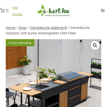
Zum
Fiók
Inhalt
0
Pénztár
springen
Home
/
Shop
/
Gartenküche Außengrill
/
Gartenküche
Outdoor Grill Küche Arbeitsplatte Chef Eden
Sofort abholbar