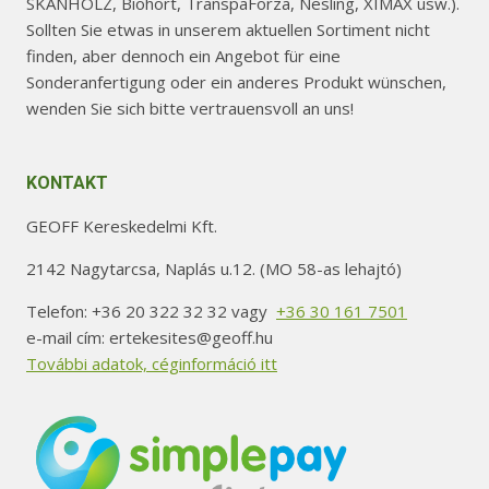
SKANHOLZ, Biohort, TranspaForza, Nesling, XIMAX usw.).
Sollten Sie etwas in unserem aktuellen Sortiment nicht
finden, aber dennoch ein Angebot für eine
Sonderanfertigung oder ein anderes Produkt wünschen,
wenden Sie sich bitte vertrauensvoll an uns!
KONTAKT
GEOFF Kereskedelmi Kft.
2142 Nagytarcsa, Naplás u.12. (MO 58-as lehajtó)
Telefon: +36 20 322 32 32 vagy
+36 30 161 7501
e-mail cím: ertekesites@geoff.hu
További adatok, céginformáció itt