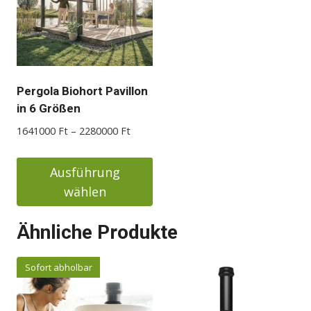
Pergola Biohort Pavillon
in 6 Größen
Preisspanne:
1641000
Ft
–
2280000
Ft
1641000 Ft
bis
Ausführung
2280000 Ft
wählen
Dieses
Ähnliche Produkte
Produkt
weist
Sofort abholbar
mehrere
Varianten
auf.