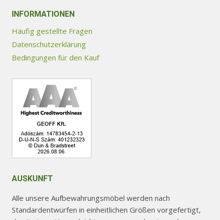
auf.
Die
INFORMATIONEN
Optionen
Häufig gestellte Fragen
können
Datenschutzerklärung
auf
Bedingungen für den Kauf
der
Produktseite
gewählt
werden
AUSKUNFT
Alle unsere Aufbewahrungsmöbel werden nach
Standardentwürfen in einheitlichen Größen vorgefertigt,