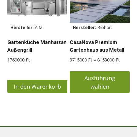
Hersteller:
Alfa
Hersteller:
Biohort
Gartenküche Manhattan
CasaNova Premium
Außengrill
Gartenhaus aus Metall
Preisspa
1769000
Ft
3715000
Ft
–
8153000
Ft
3715000
bis
Ausführung
8153000
In den Warenkorb
wählen
Dieses
Produkt
weist
mehrere
Varianten