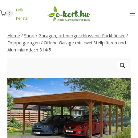
Zum
Fiók
Inhalt
0
Pénztár
springen
Home
/
Shop
/
Garagen, offene/geschlossene Parkhäuser
/
Doppelgaragen
/
Offene Garage mit zwei Stellplätzen und
Aluminiumdach 314/5