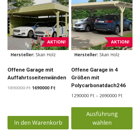
weist
mehrere
Varianten
auf.
Die
AKTION!
AKTION!
Optionen
Hersteller:
Skan Holz
Hersteller:
Skan Holz
können
auf
Offene Garage mit
Offene Garage in 4
der
Auffahrtsseitenwänden
Größen mit
Produktseite
Polycarbonatdach246
Ursprünglicher
Aktueller
1890000
Ft
1690000
Ft
gewählt
Preis
Preis
Preisspa
1290000
Ft
–
2690000
Ft
werden
war:
ist:
1290000
1890000 Ft
1690000 Ft.
bis
Ausführung
2690000
In den Warenkorb
wählen
Dieses