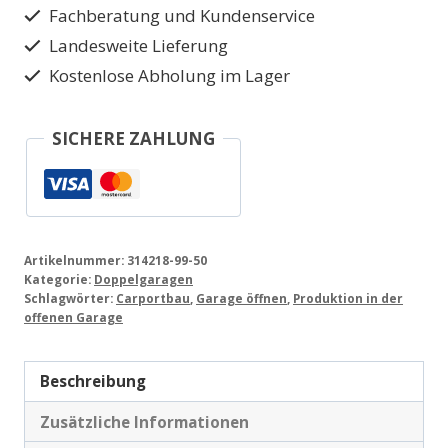
und
Fachberatung und Kundenservice
Aluminiumdach
Landesweite Lieferung
314/5
Kostenlose Abholung im Lager
Menge
SICHERE ZAHLUNG
Artikelnummer:
314218-99-50
Kategorie:
Doppelgaragen
Schlagwörter:
Carportbau
,
Garage öffnen
,
Produktion in der
offenen Garage
Beschreibung
Zusätzliche Informationen