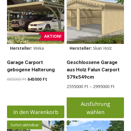
Varianten
Varianten
auf.
auf.
Die
Die
Optionen
Optionen
können
können
AKTION!
auf
auf
der
der
Hersteller:
Weka
Hersteller:
Skan Holz
Produktseite
Produktseite
Garage Carport
Geschlossene Garage
gewählt
gewählt
gebogene Halterung
aus Holz Falun Carport
werden
werden
579x549cm
Ursprünglicher
Aktueller
685000
Ft
645000
Ft
Preis
Preis
Preisspa
2555000
Ft
–
2995000
Ft
war:
ist:
2555000
685000 Ft
645000 Ft.
bis
Ausführung
2995000
In den Warenkorb
wählen
Dieses
Sofort abholbar
Produkt