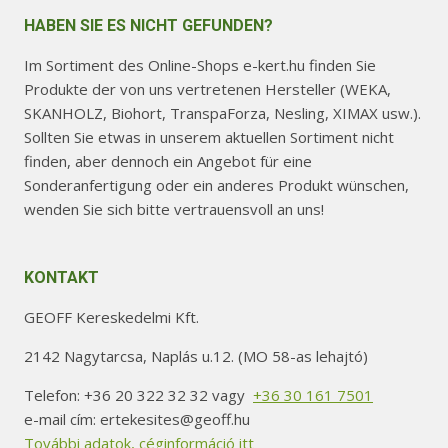
HABEN SIE ES NICHT GEFUNDEN?
Im Sortiment des Online-Shops e-kert.hu finden Sie
Produkte der von uns vertretenen Hersteller (WEKA,
SKANHOLZ, Biohort, TranspaForza, Nesling, XIMAX usw.).
Sollten Sie etwas in unserem aktuellen Sortiment nicht
finden, aber dennoch ein Angebot für eine
Sonderanfertigung oder ein anderes Produkt wünschen,
wenden Sie sich bitte vertrauensvoll an uns!
KONTAKT
GEOFF Kereskedelmi Kft.
2142 Nagytarcsa, Naplás u.12. (MO 58-as lehajtó)
Telefon: +36 20 322 32 32 vagy
+36 30 161 7501
e-mail cím: ertekesites@geoff.hu
További adatok, céginformáció itt