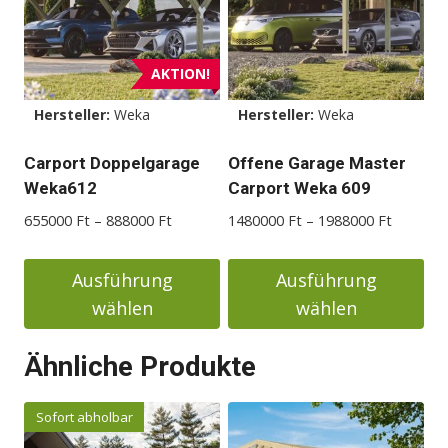
AKTION!
Hersteller:
Weka
Hersteller:
Weka
Carport Doppelgarage
Offene Garage Master
Weka612
Carport Weka 609
Preisspanne:
Preisspa
655000
Ft
–
888000
Ft
1480000
Ft
–
1988000
Ft
655000 Ft
1480000
bis
bis
Ausführung
Ausführung
888000 Ft
1988000
wählen
wählen
Dieses
Dieses
Ähnliche Produkte
Produkt
Produkt
weist
weist
Sofort abholbar
mehrere
mehrere