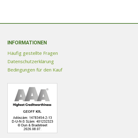
Produkt
weist
mehrere
Varianten
auf.
Die
INFORMATIONEN
Optionen
Häufig gestellte Fragen
können
Datenschutzerklärung
auf
Bedingungen für den Kauf
der
Produktseite
gewählt
werden