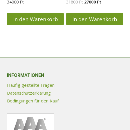
Ursprünglicher
Aktueller
34000
Ft
31800
Ft
27000
Ft
Preis
Preis
war:
ist:
In den Warenkorb
In den Warenkorb
31800 Ft
27000 Ft.
INFORMATIONEN
Häufig gestellte Fragen
Datenschutzerklärung
Bedingungen für den Kauf