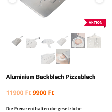
AKTION!
Aluminium Backblech Pizzablech
Ursprünglicher
Aktueller
11900
Ft
9900
Ft
Preis
Preis
Die Preise enthalten die gesetzliche
war:
ist: