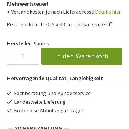
Mehrwertsteuer!
11900 Ft
9900 Ft.
+ Versandkosten je nach Lieferadresse
Details hier
Pizza-Backblech 30,5 x 43 cm mit kurzem Griff
Hersteller:
Santos
Aluminium
In den Warenkorb
Backblech
Pizzablech
Menge
Hervorragende Qualität, Langlebigkeit
Fachberatung und Kundenservice
Landesweite Lieferung
Kostenlose Abholung im Lager
SICHERE ZAHLUNG