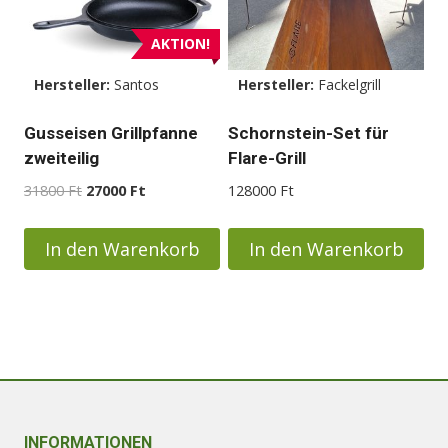
AKTION!
Hersteller:
Santos
Hersteller:
Fackelgrill
Gusseisen Grillpfanne
Schornstein-Set für
zweiteilig
Flare-Grill
Ursprünglicher
Aktueller
31800
Ft
27000
Ft
128000
Ft
Preis
Preis
war:
ist:
In den Warenkorb
In den Warenkorb
31800 Ft
27000 Ft.
INFORMATIONEN