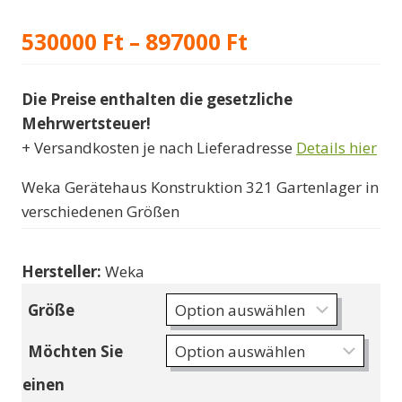
Preisspanne:
530000
Ft
–
897000
Ft
530000 Ft
Die Preise enthalten die gesetzliche
bis
Mehrwertsteuer!
897000 Ft
+ Versandkosten je nach Lieferadresse
Details hier
Weka Gerätehaus Konstruktion 321 Gartenlager in
verschiedenen Größen
Hersteller:
Weka
Größe
Möchten Sie
einen