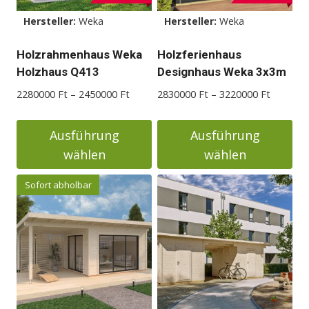
Hersteller:
Weka
Hersteller:
Weka
Holzrahmenhaus Weka
Holzferienhaus
Holzhaus Q413
Designhaus Weka 3x3m
Preisspanne:
Preisspa
2280000
Ft
–
2450000
Ft
2830000
Ft
–
3220000
Ft
2280000 Ft
2830000
bis
bis
Ausführung
Ausführung
2450000 Ft
3220000
wählen
wählen
Dieses
Dieses
Sofort abholbar
Produkt
Produkt
weist
weist
mehrere
mehrere
Varianten
Varianten
auf.
auf.
Die
Die
Optionen
Optionen