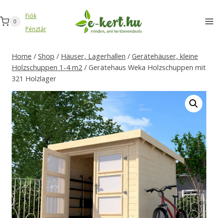
Zum
Fiók
Inhalt
0
Pénztár
springen
Home
/
Shop
/
Häuser, Lagerhallen
/
Gerätehäuser, kleine
Holzschuppen 1-4 m2
/
Gerätehaus Weka Holzschuppen mit
321 Holzlager