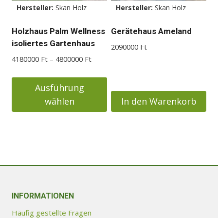
Hersteller:
Skan Holz
Hersteller:
Skan Holz
können
können
auf
auf
Holzhaus Palm Wellness
Gerätehaus Ameland
der
der
isoliertes Gartenhaus
2090000
Ft
Produktseite
Produktseite
Preisspanne:
4180000
Ft
–
4800000
Ft
gewählt
gewählt
4180000 Ft
werden
werden
bis
Ausführung
4800000 Ft
wählen
In den Warenkorb
Dieses
Produkt
weist
mehrere
Varianten
auf.
Die
INFORMATIONEN
Optionen
Häufig gestellte Fragen