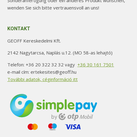
Sonderanfertigung oder ein anderes Produkt wünschen,
wenden Sie sich bitte vertrauensvoll an uns!
KONTAKT
GEOFF Kereskedelmi Kft.
2142 Nagytarcsa, Naplás u.12. (MO 58-as lehajtó)
Telefon: +36 20 322 32 32 vagy
+36 30 161 7501
e-mail cím: ertekesites@geoff.hu
További adatok, céginformáció itt