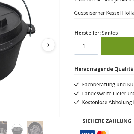
Gusseiserner Kessel Hollä
Hersteller:
Santos
Bogrács
Gusseisen
Dutch
Oven
Hervorragende Qualität
Menge
Fachberatung und Ku
Landesweite Lieferun
Kostenlose Abholung 
SICHERE ZAHLUNG