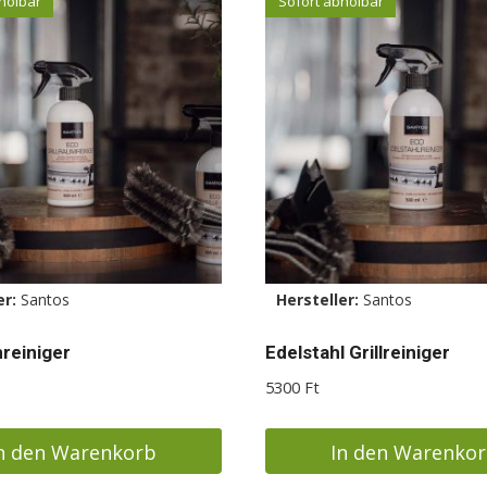
holbar
Sofort abholbar
er:
Santos
Hersteller:
Santos
nreiniger
Edelstahl Grillreiniger
5300
Ft
n den Warenkorb
In den Warenko