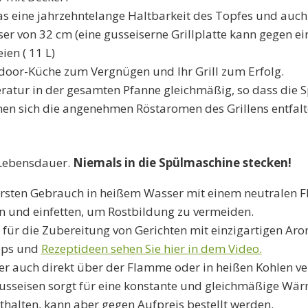
 eine jahrzehntelange Haltbarkeit des Topfes und auch 
r von 32 cm (eine gusseiserne Grillplatte kann gegen ei
en ( 11 L)
door-Küche zum Vergnügen und Ihr Grill zum Erfolg.
atur in der gesamten Pfanne gleichmäßig, so dass die S
nnen sich die angenehmen Röstaromen des Grillens entfalt
e Lebensdauer.
Niemals in die Spülmaschine stecken!
rsten Gebrauch in heißem Wasser mit einem neutralen Flü
und einfetten, um Rostbildung zu vermeiden.
 für die Zubereitung von Gerichten mit einzigartigen Ar
ipps und
Rezeptideen sehen Sie hier in dem Video.
er auch direkt über der Flamme oder in heißen Kohlen v
eisen sorgt für eine konstante und gleichmäßige Wärm
nthalten, kann aber gegen Aufpreis bestellt werden.