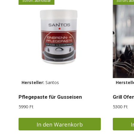
Sofort abholbar
Sofort ab
Hersteller:
Santos
Herstell
Pflegepaste für Gusseisen
Grill Ofe
5990
Ft
5300
Ft
In den Warenkorb
I