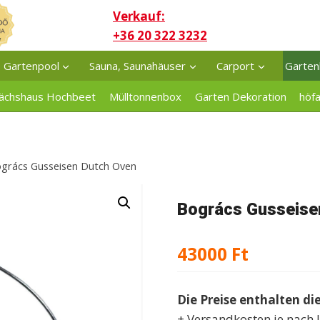
Verkauf:
+36 20 322 3232
Gartenpool
Sauna, Saunahäuser
Carport
Garten
ächshaus Hochbeet
Mülltonnenbox
Garten Dekoration
höf
grács Gusseisen Dutch Oven
Bogrács Gusseise
43000
Ft
Die Preise enthalten di
+ Versandkosten je nach 