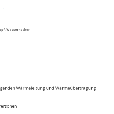
opf
,
Wasserkocher
orragenden Wärmeleitung und Wärmeübertragung
 Personen