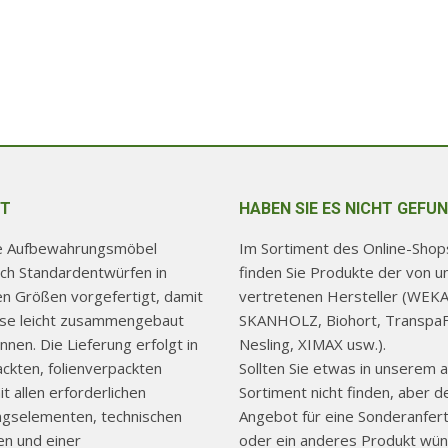
T
HABEN SIE ES NICHT GEFU
re Aufbewahrungsmöbel
Im Sortiment des Online-Shops
ch Standardentwürfen in
finden Sie Produkte der von u
hen Größen vorgefertigt, damit
vertretenen Hersteller (WEKA
use leicht zusammengebaut
SKANHOLZ, Biohort, TranspaF
nen. Die Lieferung erfolgt in
Nesling, XIMAX usw.).
ackten, folienverpackten
Sollten Sie etwas in unserem a
t allen erforderlichen
Sortiment nicht finden, aber d
ngselementen, technischen
Angebot für eine Sonderanfer
n und einer
oder ein anderes Produkt wün