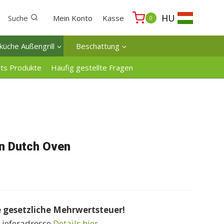
HU
Suche
Mein Konto
Kasse
0
küche Außengrill
Beschattung
ats Produkte
Häufig gestellte Fragen
n Dutch Oven
e gesetzliche Mehrwertsteuer!
Lieferadresse
Details hier