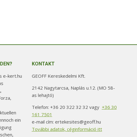
NDEN?
KONTAKT
 e-kert.hu
GEOFF Kereskedelmi Kft.
ns
2142 Nagytarcsa, Naplás u.12. (MO 58-
,
as lehajtó)
orza,
Telefon: +36 20 322 32 32 vagy
+36 30
ktuellen
161 7501
ennoch ein
e-mail cím: ertekesites@geoff.hu
tigung
További adatok, céginformáció itt
schen,