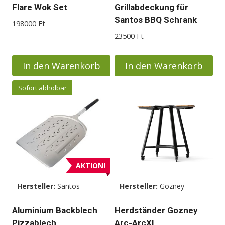
Flare Wok Set
Grillabdeckung für
Santos BBQ Schrank
198000
Ft
23500
Ft
In den Warenkorb
In den Warenkorb
Sofort abholbar
AKTION!
Hersteller:
Santos
Hersteller:
Gozney
Aluminium Backblech
Herdständer Gozney
Pizzablech
Arc-ArcXL