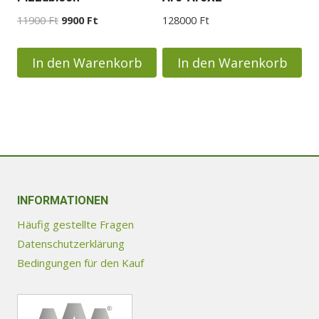
Ursprünglicher
Aktueller
11900
Ft
9900
Ft
128000
Ft
Preis
Preis
war:
ist:
In den Warenkorb
In den Warenkorb
11900 Ft
9900 Ft.
INFORMATIONEN
Häufig gestellte Fragen
Datenschutzerklärung
Bedingungen für den Kauf