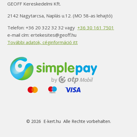
GEOFF Kereskedelmi Kft.
2142 Nagytarcsa, Naplás u.12. (MO 58-as lehajtó)
Telefon: +36 20 322 32 32 vagy
+36 30 161 7501
e-mail cím: ertekesites@geoff.hu
További adatok, céginformáció itt
© 2026 E-kert.hu Alle Rechte vorbehalten.