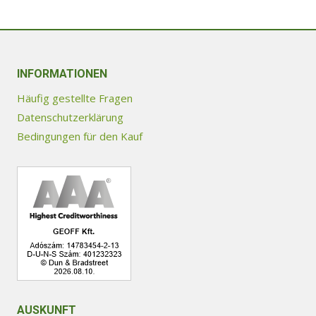
mehrere
Varianten
auf.
INFORMATIONEN
Die
Optionen
Häufig gestellte Fragen
können
Datenschutzerklärung
auf
Bedingungen für den Kauf
der
Produktseite
gewählt
werden
AUSKUNFT