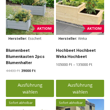
AKTION!
AKTION!
Hersteller:
Esschert
Hersteller:
Weka
Blumenbeet
Hochbeet Hochbeet
Blumenkasten 2pcs
Weka Hochbeet
Blumenhalter
Preisspann
105000
Ft
–
135000
Ft
105000 Ft
Ursprünglicher
Aktueller
44400
Ft
39000
Ft
bis
Preis
Preis
135000 Ft
war:
ist:
Ausführung
Ausführung
44400 Ft
39000 Ft.
wählen
wählen
Dieses
Dieses
Sofort abholbar
Sofort abholbar
Produkt
Produkt