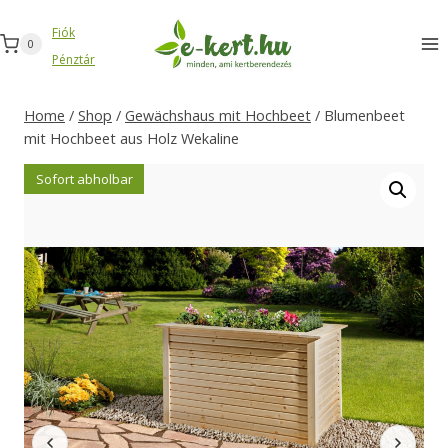
Zum
Fiók
Inhalt
0
Pénztár
springen
Home
/
Shop
/
Gewächshaus mit Hochbeet
/
Blumenbeet
mit Hochbeet aus Holz Wekaline
Sofort abholbar