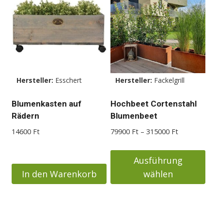
weist
weist
mehrere
mehrere
Varianten
Varianten
auf.
auf.
Die
Die
Optionen
Optionen
Hersteller:
Esschert
Hersteller:
Fackelgrill
können
können
auf
auf
Blumenkasten auf
Hochbeet Cortenstahl
der
der
Rädern
Blumenbeet
Produktseite
Produktseite
Preisspanne
14600
Ft
79900
Ft
–
315000
Ft
gewählt
gewählt
79900 Ft
werden
werden
bis
Ausführung
315000 Ft
In den Warenkorb
wählen
Dieses
Produkt
weist