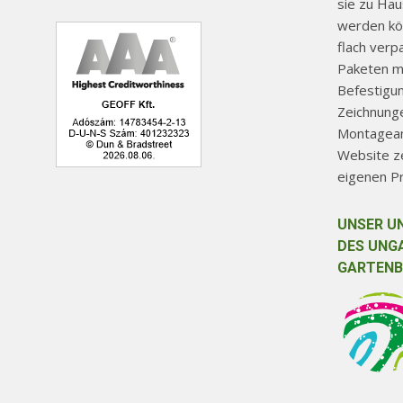
sie zu Ha
werden kön
flach verp
Paketen mi
Befestigu
Zeichnunge
Montageanl
Website ze
eigenen P
UNSER U
DES UNG
GARTENB