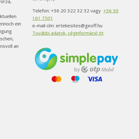
orza,
Telefon: +36 20 322 32 32 vagy
+36 30
ktuellen
161 7501
ennoch ein
e-mail cím: ertekesites@geoff.hu
tigung
További adatok, céginformáció itt
schen,
nsvoll an