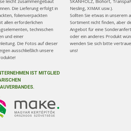
use leicht zusammengebaut
SKANHOLZ, Biohort, TranspaF
nen. Die Lieferung erfolgt in
Nesling, XIMAX usw.).
ackten, folienverpackten
Sollten Sie etwas in unserem a
t allen erforderlichen
Sortiment nicht finden, aber d
ngselementen, technischen
Angebot für eine Sonderanfer
n und einer
oder ein anderes Produkt wün
eitung. Die Fotos auf dieser
wenden Sie sich bitte vertraue
igen ausschließlich unsere
uns!
rodukte!
NTERNEHMEN IST MITGLIED
ARISCHEN
AUVERBANDES.