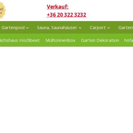
Verkauf:
+36 20 322 3232
Gartenpool
Sauna, Saunahäuser
Carport
Garten
ächshaus Hochbeet
Mülltonnenbox
Garten Dekoration
höf