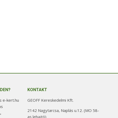
NDEN?
KONTAKT
 e-kert.hu
GEOFF Kereskedelmi Kft.
ns
2142 Nagytarcsa, Naplás u.12. (MO 58-
,
as lehajtó)