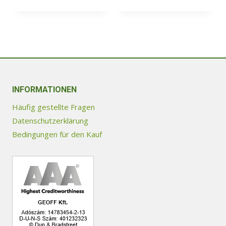
Dieses
Produkt
weist
mehrere
Varianten
auf.
Die
INFORMATIONEN
Optionen
Häufig gestellte Fragen
können
Datenschutzerklärung
auf
Bedingungen für den Kauf
der
Produktseite
gewählt
werden