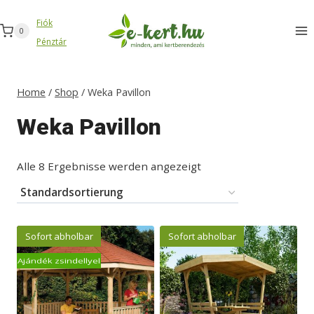
Zum
Fiók
Inhalt
0
Pénztár
springen
Home
/
Shop
/
Weka Pavillon
Weka Pavillon
Alle 8 Ergebnisse werden angezeigt
Sofort abholbar
Sofort abholbar
Ajándék zsindellyel