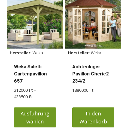
Hersteller:
Weka
Hersteller:
Weka
Weka Saletli
Achteckiger
Gartenpavillon
Pavillon Cherie2
657
234/2
312000
Ft
–
1880000
Ft
Preisspanne:
438500
Ft
312000 Ft
bis
Ausführung
In den
438500 Ft
wählen
Warenkorb