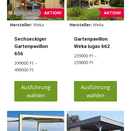
AKTION!
AKTION!
Hersteller:
Weka
Hersteller:
Weka
Sechseckiger
Gartenpavillon
Gartenpavillon
Weka lugas 662
656
239000
Ft
–
Preisspanne:
259000
Ft
399000
Ft
–
239000 Ft
Preisspanne:
499000
Ft
bis
399000 Ft
259000 Ft
bis
Ausführung
Ausführung
499000 Ft
wählen
wählen
Dieses
Dieses
Produkt
Produkt
weist
weist
mehrere
mehrere