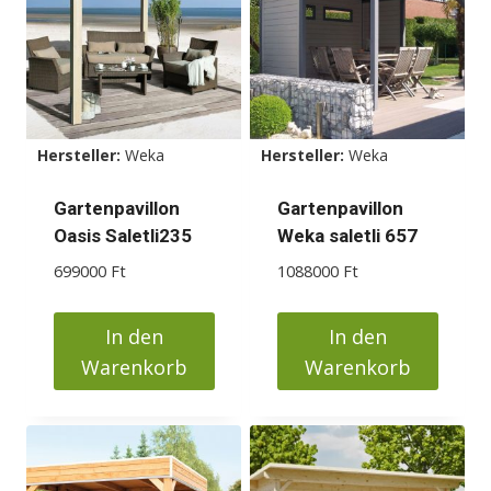
Varianten
Varianten
auf.
auf.
Die
Die
Optionen
Optionen
können
können
Hersteller:
Weka
Hersteller:
Weka
auf
auf
der
der
Gartenpavillon
Gartenpavillon
Produktseite
Produktseite
Oasis Saletli235
Weka saletli 657
gewählt
gewählt
699000
Ft
1088000
Ft
werden
werden
In den
In den
Warenkorb
Warenkorb