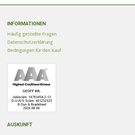
Varianten
auf.
Die
INFORMATIONEN
Optionen
Häufig gestellte Fragen
können
Datenschutzerklärung
auf
Bedingungen für den Kauf
der
Produktseite
gewählt
werden
AUSKUNFT