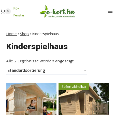
Zum
Fiók
Inhalt
0
Pénztár
springen
Home
/
Shop
/
Kinderspielhaus
Kinderspielhaus
Alle 2 Ergebnisse werden angezeigt
Sofort abholbar