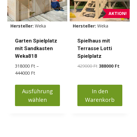
AKTION!
Hersteller:
Weka
Hersteller:
Weka
Garten Spielplatz
Spielhaus mit
mit Sandkasten
Terrasse Lotti
Weka818
Spielplatz
Ursprünglicher
Aktueller
318000
Ft
–
429000
Ft
388000
Ft
Preisspanne:
Preis
Preis
444000
Ft
318000 Ft
war:
ist:
bis
429000 Ft
388000 F
Ausführung
In den
444000 Ft
wählen
Warenkorb
Dieses
Produkt
weist
mehrere