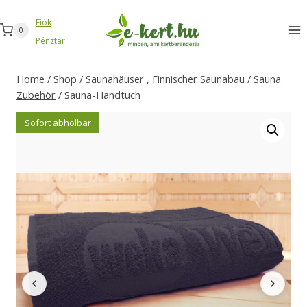
Zum
Fiók
Inhalt
0
Pénztár
springen
Home
/
Shop
/
Saunahäuser , Finnischer Saunabau
/
Sauna
Zubehör
/
Sauna-Handtuch
Sofort abholbar