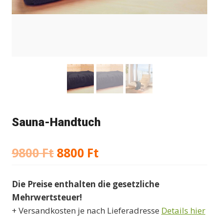
Sauna-Handtuch
Ursprünglicher
Aktueller
9800
Ft
8800
Ft
Preis
Preis
Die Preise enthalten die gesetzliche
war:
ist:
Mehrwertsteuer!
9800 Ft
8800 Ft.
+ Versandkosten je nach Lieferadresse
Details hier