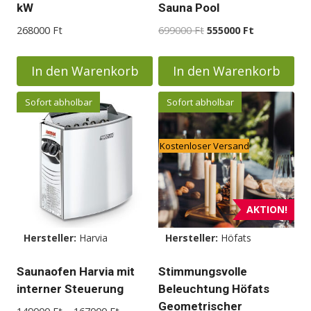
kW
Sauna Pool
Ursprünglicher
Aktueller
268000
Ft
699000
Ft
555000
Ft
Preis
Preis
war:
ist:
In den Warenkorb
In den Warenkorb
699000 Ft
555000 Ft.
Sofort abholbar
Sofort abholbar
Kostenloser Versand
AKTION!
Hersteller:
Harvia
Hersteller:
Höfats
Saunaofen Harvia mit
Stimmungsvolle
interner Steuerung
Beleuchtung Höfats
Geometrischer
Preisspanne:
149000
Ft
–
167000
Ft