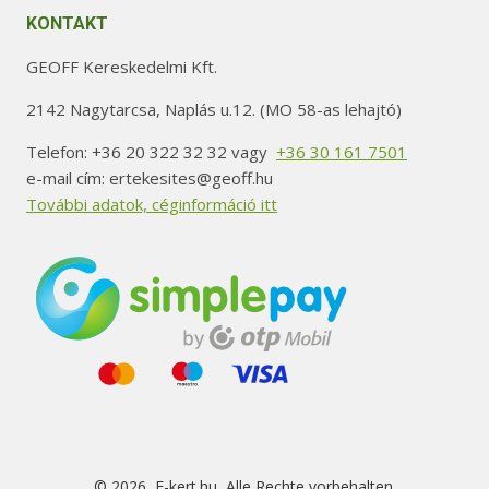
KONTAKT
GEOFF Kereskedelmi Kft.
2142 Nagytarcsa, Naplás u.12. (MO 58-as lehajtó)
Telefon: +36 20 322 32 32 vagy
+36 30 161 7501
e-mail cím: ertekesites@geoff.hu
További adatok, céginformáció itt
© 2026 E-kert.hu Alle Rechte vorbehalten.